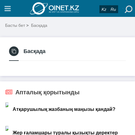
Kz
Ru
Басты бет
>
Басқада
Басқада
Апталық қорытынды
Атқарушылық жазбаның маңызы қандай?
Жер ғаламшары туралы қызықты деректер