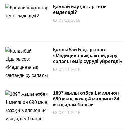
Қандай науқастар тегін
емделеді?
08-11-2018
Қалдыбай Ыдырысов:
«Медициналық сақтандыру
сапалы өмір сүруді үйретеді»
08-11-2018
1897 жылы өзбек 1 миллион
690 мың, қазақ 4 миллион 84
мың адам болған
06-11-2018