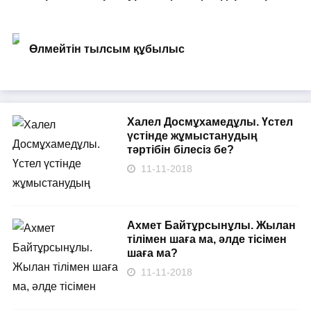
Өлмейтін тылсым құбылыс
Халел Досмұхамедұлы. Үстел
үстінде жұмыстанудың
тәртібін білесіз бе?
11-11-2018
Ахмет Байтұрсынұлы. Жылан
тілімен шаға ма, әлде тісімен
шаға ма?
11-11-2018