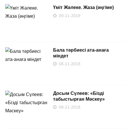
Үміт Жәлеке. Жаза (әңгіме)
09-11-2018
Бала тәрбиесі ата-анаға
міндет
08-11-2018
Досым Сүлеев: «Бізді
табыстырған Мәскеу»
08-11-2018