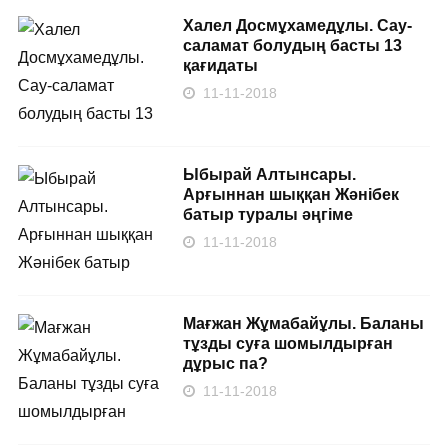
Халел Досмұхамедұлы. Сау-
саламат болудың басты 13
қағидаты
11-11-2018
Ыбырай Алтынсары.
Арғыннан шыққан Жәнібек
батыр туралы әңгіме
11-11-2018
Мағжан Жұмабайұлы. Баланы
тұзды суға шомылдырған
дұрыс па?
11-11-2018