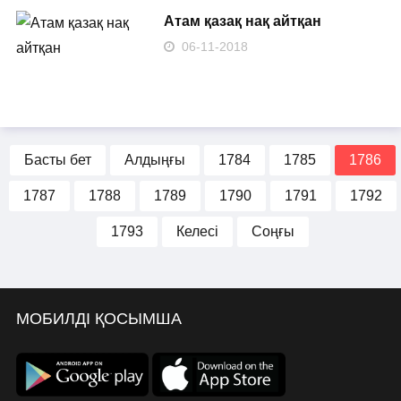
Атам қазақ нақ айтқан
06-11-2018
Басты бет
Алдыңғы
1784
1785
1786
1787
1788
1789
1790
1791
1792
1793
Келесі
Соңғы
МОБИЛДІ ҚОСЫМША