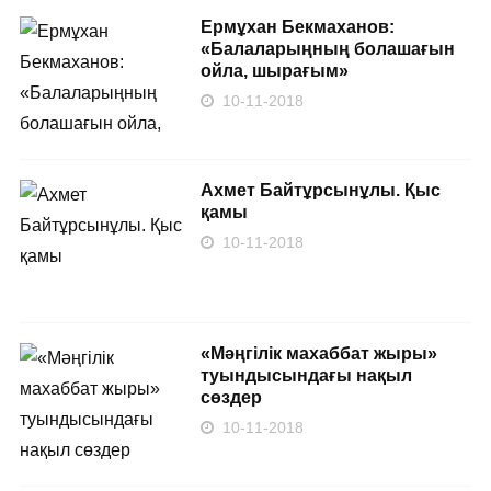
Ермұхан Бекмаханов:
«Балаларыңның болашағын
ойла, шырағым»
10-11-2018
Ахмет Байтұрсынұлы. Қыс
қамы
10-11-2018
«Мәңгілік махаббат жыры»
туындысындағы нақыл
сөздер
10-11-2018