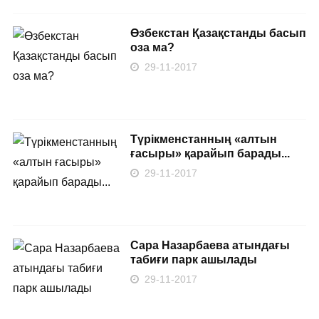
Өзбекстан Қазақстанды басып
оза ма?
29-11-2017
Түрікменстанның «алтын
ғасыры» қарайып барады...
29-11-2017
Сара Назарбаева атындағы
табиғи парк ашылады
29-11-2017