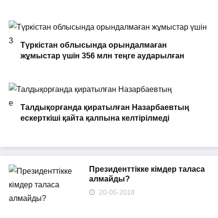
Түркістан облысында орындалмаған
жұмыстар үшін 356 млн теңге аударылған
Талдықорғанда қиратылған Назарбаевтың
ескерткіші қайта қалпына келтірілмеді
Президенттікке кімдер таласа
алмайды?
20-05-2018