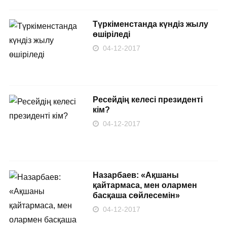
Түркіменстанда күндіз жылу
өшіріледі
04-12-2017
Ресейдің келесі президенті
кім?
04-12-2017
Назарбаев: «Ақшаны
қайтармаса, мен олармен
басқаша сөйлесемін»
04-12-2017