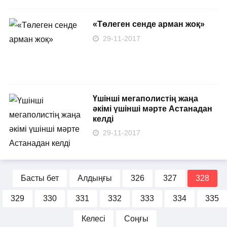
«Төлеген сенде арман жоқ»
29-11-2017
Үшінші мегаполистің жаңа
әкімі үшінші мәрте Астанадан
келді
29-11-2017
Басты бет
Алдыңғы
326
327
328
329
330
331
332
333
334
335
Келесі
Соңғы