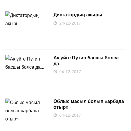
Диктатордың ақыры
24-12-2017
Ақ үйге Путин басшы болса
да...
04-12-2017
Облыс масыл болып «арбада
отыр»
04-12-2017