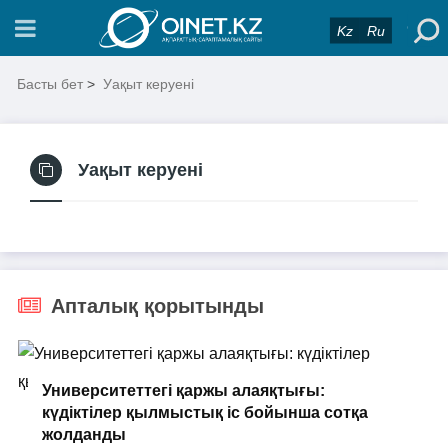
Kz
Ru
Басты бет
>
Уақыт керуені
Уақыт керуені
Апталық қорытынды
Университеттегі қаржы алаяқтығы:
күдіктілер қылмыстық іс бойынша сотқа
жолданды