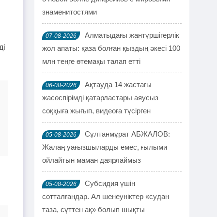
знаменитостями
Алматыдағы жантүршігерлік
07-08-2026
ді
жол апаты: қаза болған қыздың әкесі 100
млн теңге өтемақы талап етті
Ақтауда 14 жастағы
06-08-2026
жасөспірімді қатарластары аяусыз
соққыға жығып, видеоға түсірген
Сұлтанмұрат АБЖАЛОВ:
05-08-2026
Жалаң уағызшыларды емес, ғылыми
ойлайтын маман даярлаймыз
Субсидия үшін
05-08-2026
сотталғандар. Ал шенеуніктер «судан
таза, сүттен ақ» болып шықты