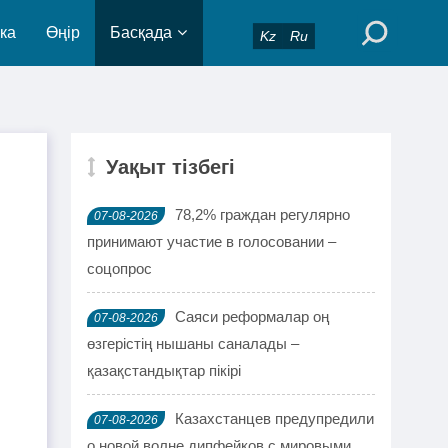
ка
Өңір
Басқада
Kz
Ru
Уақыт тізбегі
78,2% граждан регулярно
07-08-2026
принимают участие в голосовании –
соцопрос
Саяси реформалар оң
07-08-2026
өзгерістің нышаны саналады –
қазақстандықтар пікірі
Казахстанцев предупредили
07-08-2026
о новой волне дипфейков с мировыми