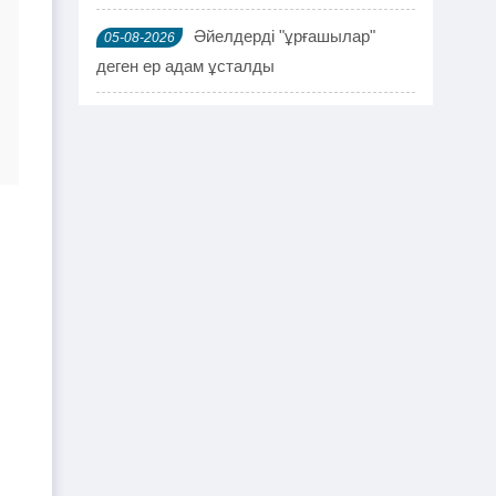
Әйелдерді "ұрғашылар"
05-08-2026
деген ер адам ұсталды
ҰҚК 114 адамды ұстады
04-08-2026
Шымкентте мефедронның ірі
03-08-2026
партиясы тәркіленді: ерлі-зайыпты
ұсталды
Шалқардың бұрынғы әкім
02-08-2026
ақталып шығу үшін алаяққа 4 миллион
теңге берген
Қазақстандық азамат
01-08-2026
журналист Лұқпан Ахмедияровты жала
жапқаны үшін жауапқа тартуды талап
етті