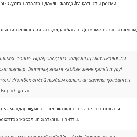
ік Сұлтан аталған даулы жағдайға қатысты ресми
ынған ешқандай зат қолданбаған. Дегенмен, соңғы шешім
кінішті, әрине. Бірақ басқаша болуының ықтималдығы
ысып жатыр. Заттың ағзаға қайдан және қалай түсуі
ткені Жәнібек ондай тыйым салынған затты қолданған
 Берік Сұлтан.
ті мамандар жұмыс істеп жатқанын және спортшыны
әрекеттер жасалып жатқанын айтты.