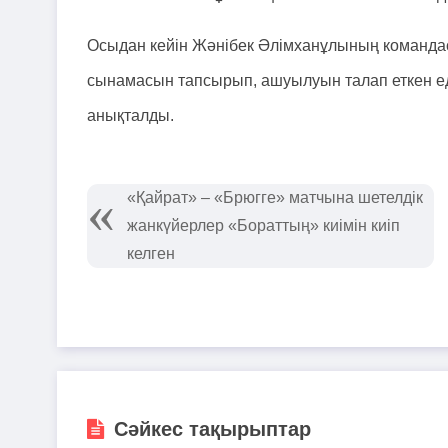
Осыдан кейін Жәнібек Әлімханұлының командас
сынамасын тапсырып, ашуылуын талап еткен ед
анықталды.
«Қайрат» – «Брюгге» матчына шетелдік
жанкүйерлер «Бораттың» киімін киіп
келген
Сәйкес тақырыптар