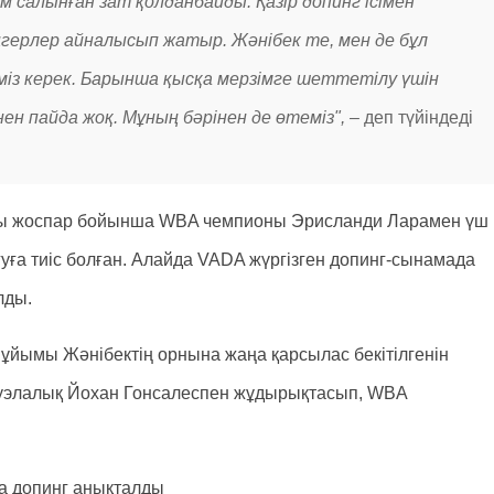
салынған зат қолданбайды. Қазір допинг ісімен
герлер айналысып жатыр. Жәнібек те, мен де бұл
міз керек. Барынша қысқа мерзімге шеттетілу үшін
ен пайда жоқ. Мұның бәрінен де өтеміз", –
деп түйіндеді
нұлы жоспар бойынша WBA чемпионы Эрисланди Ларамен үш
ғуға тиіс болған. Алайда VADA жүргізген допинг-сынамада
лды.
 ұйымы Жәнібектің орнына жаңа қарсылас бекітілгенін
суэлалық Йохан Гонсалеспен жұдырықтасып, WBA
а допинг анықталды