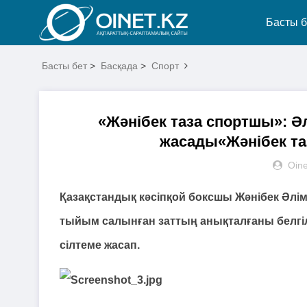
Басты б
Басты бет
>
Басқада
>
Спорт
«Жәнібек таза спортшы»: 
жасады«Жәнібек т
Oine
Қазақстандық кәсіпқой боксшы Жәнібек Әл
тыйым салынған заттың анықталғаны белгілі 
сілтеме жасап.