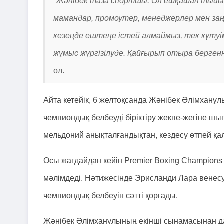
"Жәнібек таза спортшы. Ол ешқашан тыйым 
мамандар, промоутер, менеджерлер мен заң
кезеңде ештеңе істей алмаймыз, тек күтуі
жұмыс жүргізілуде. Қайғырып отыра бергенн
ол.
Айта кетейік, 6 желтоқсанда Жәнібек Әлімха
чемпиондық белбеуді біріктіру жекпе-жегіне шы
мельдоний анықталғандықтан, кездесу өтпей қа
Осы жағдайдан кейін Premier Boxing Champions
мәлімдеді. Нәтижесінде Эрисланди Лара вене
чемпиондық белбеуін сәтті қорғады.
Жәнібек Әлімханұлының екінші сынамасынан д