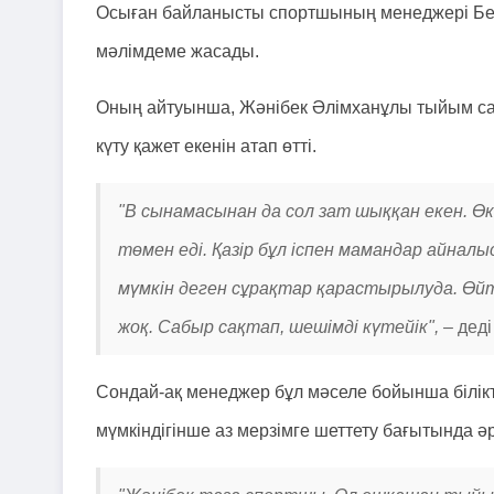
Осыған байланысты спортшының менеджері Бер
мәлімдеме жасады.
Оның айтуынша, Жәнібек Әлімханұлы тыйым сал
күту қажет екенін атап өтті.
"В сынамасынан да сол зат шыққан екен. Ө
төмен еді. Қазір бұл іспен мамандар айнал
мүмкін деген сұрақтар қарастырылуда. Өй
жоқ. Сабыр сақтап, шешімді күтейік", –
деді
Сондай-ақ менеджер бұл мәселе бойынша білік
мүмкіндігінше аз мерзімге шеттету бағытында 