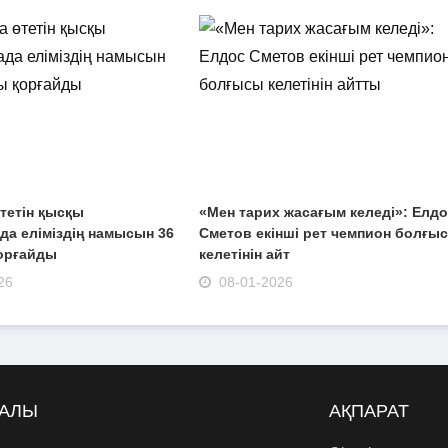
тетін қысқы
«Мен тарих жасағым келеді»: Елд
а еліміздің намысын 36
Сметов екінші рет чемпион болғы
орғайды
келетінін айт
26
08-01-2026
РАЛЫ
АҚПАРАТ