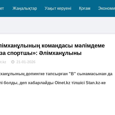
ет
Жаңалықтар
Уақыт керуені
Қоғам
Экономи
Әлімханұлының командасы мәлімдеме
аза спортшы»: Әлімханұлыны
t.kz
21-01-2026
імханұлының допингке тапсырған "В" сынамасынан да
болды, деп хабарлайды Oinet.kz тілшісі Stan.kz-ке