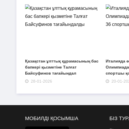
Қазақстан ұлттық құрамасының бас
Италияда ө
бапкері қызметіне Талғат
Олимпиадад
Байсуфинов тағайындал
спортшы қ
28-01-2026
20-01-20
МОБИЛДІ ҚОСЫМША
БІЗ ТУ