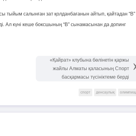
ы тыйым салынған зат қолданбағанын айтып, қайтадан “В”
і. Ал күні кеше боксшының “В” сынамасынан да допинг
«Қайрат» клубына бөлінетін қаржы
жайлы Алматы қаласының Спорт
басқармасы түсініктеме берді
спорт
денсаулық
олимпиа