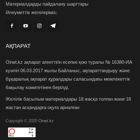
Материалдарды пайдалану шарттары
Әлеуметтік желілеріміз:
АҚПАРАТ
Oinet.kz ақпарат агенттігін есепке қою туралы № 16380-ИА
куәлігі 06.03.2017 жылы Байланыс, ақпараттандыру және
бұқаралық ақпарат құралдары саласындағы мемлекеттік
бақылау комитетінен берілді.
Желілік басылым материалдары 18 жасқа толған және 18
жастан асқандарға оқуға арналған
Copyright © 2020
Oinet.kz