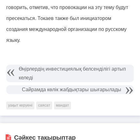
говорить, отметив, что провокации на эту тему будут
пресекаться. Токаев также был инициатором
создания международной организации по русскому
языку.
Өңірлердің инвестициялық белсенділігі артып
келеді
Сайрамда көлік жабдықтары шығарылады
уақыт керуені
саясат
мандат
Сәйкес тақырыптар