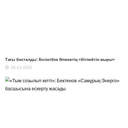
Тағы басталды: Болатбек Әлиевтің «бітпейтін жыры»
05-11-2025