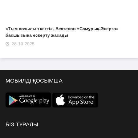
«Тым созылып кетті»: Бектенов «Самұрық-Энерго»
басшысына ескерту жасады
28-10-2025
МОБИЛДІ ҚОСЫМША
БІЗ ТУРАЛЫ