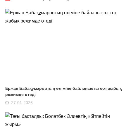
Ержан Бабақұмаровтың өліміне байланысты сот жабық
режимде өтеді
27-01-2026