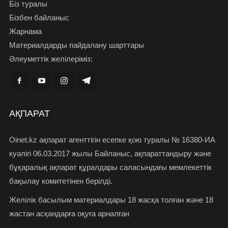
Біз туралы
Бізбен байланыс
Жарнама
Материалдарды пайдалану шарттары
Әлеуметтік желілеріміз:
АҚПАРАТ
Oinet.kz ақпарат агенттігін есепке қою туралы № 16380-ИА
куәлігі 06.03.2017 жылы Байланыс, ақпараттандыру және
бұқаралық ақпарат құралдары саласындағы мемлекеттік
бақылау комитетінен берілді.
Желілік басылым материалдары 18 жасқа толған және 18
жастан асқандарға оқуға арналған