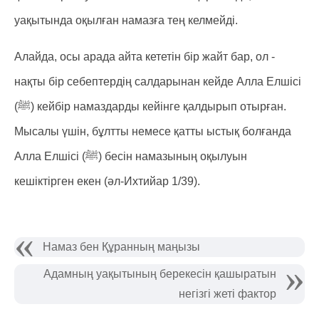
уақытында оқылған намазға тең келмейді.
Алайда, осы арада айта кететін бір жайт бар, ол -
нақты бір себептердің салдарынан кейде Алла Елшісі
(ﷺ) кейбір намаздарды кейінге қалдырып отырған.
Мысалы үшін, бұлтты немесе қатты ыстық болғанда
Алла Елшісі (ﷺ) бесін намазының оқылуын
кешіктірген екен (әл-Ихтийар 1/39).
Намаз бен Құранның маңызы
Адамның уақытының берекесін қашыратын
негізгі жеті фактор