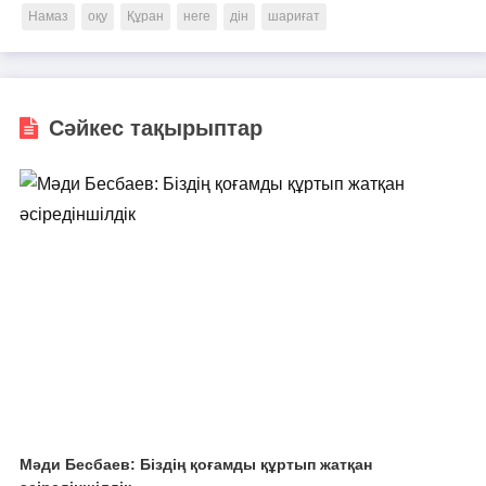
Намаз
оқу
Құран
неге
дін
шариғат
Сәйкес тақырыптар
Мәди Бесбаев: Біздің қоғамды құртып жатқан