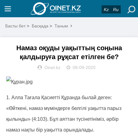
Kz
Ru
Басты бет
>
Басқада
>
Таным
Намаз оқуды уақыттың соңына
қалдыруға рұқсат етілген бе?
Oinet.kz
08-09-2020
1. Алла Тағала Қасиетті Құранда былай деген:
«Өйткені, намаз мүміндерге белгілі уақытта парыз
қылынды» (4:103). Бұл аяттан түсінетініміз, әрбір
намаз нақты бір уақытта орындалады.