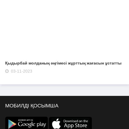
Қыдырбай молданың әңгімесі жұрттың жағасын ұстатты
03-11-2023
МОБИЛДІ ҚОСЫМША