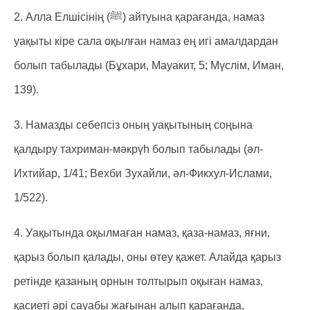
2. Алла Елшісінің (ﷺ) айтуына қарағанда, намаз
уақыты кіре сала оқылған намаз ең игі амалдардан
болып табылады (Бұхари, Мауакит, 5; Мүслім, Иман,
139).
3. Намазды себепсіз оның уақытының соңына
қалдыру тахриман-мәкрүһ болып табылады (әл-
Ихтийар, 1/41; Вехби Зухайли, әл-Фикхул-Ислами,
1/522).
4. Уақытында оқылмаған намаз, қаза-намаз, яғни,
қарыз болып қалады, оны өтеу қажет. Алайда қарыз
ретінде қазаның орнын толтырып оқыған намаз,
қасиеті әрі сауабы жағынан алып қарағанда,