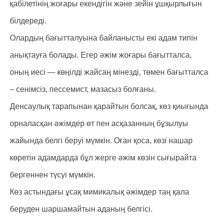
қабілетінің жоғары екендігін және зейін ұшқырлығын
білдереді.
Олардың бағытталуына байланысты екі адам типін
анықтауға болады. Егер әжім жоғары бағытталса,
оның иесі — көңілді жайсаң мінезді, төмен бағытталса
– сенімсіз, пессемист, мазасыз болғаны.
Денсаулық тарапынан қарайтын болсақ, көз қиығында
орналасқан әжімдер өт пен асқазанның бұзылуы
жайында белгі беруі мүмкін. Оған қоса, көзі нашар
көретін адамдарда бұл жерге әжім көзін сығырайта
бергеннен түсуі мүмкін.
Көз астындағы ұсақ мимикалық әжімдер таң қала
беруден шаршамайтын аданың белгісі.