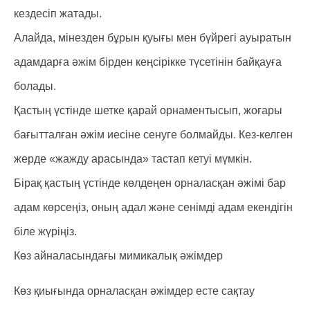
кездесіп жатады.
Алайда, мінезден бұрын қуығы мен бүйрегі ауыратын
адамдарға әжім бірден кеңсірікке түсетінін байқауға
болады.
Қастың үстінде шетке қарай орнаментысып, жоғары
бағытталған әжім иесіне сенуге болмайды. Кез-келген
жерде «жажду арасында» тастап кетуі мүмкін.
Бірақ қастың үстінде көлдеңен орналасқан әжімі бар
адам көрсеңіз, оның адал және сенімді адам екендігін
біле жүріңіз.
Көз айналасындағы мимикалық әжімдер
Көз қиығында орналасқан әжімдер есте сақтау