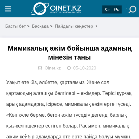
Kz
Ru
Басты бет
>
Басқада
>
Пайдалы кеңестер
Мимикалық әжім бойынша адамның
мінезін таны
Oinet.kz
05-10-2020
Уақыт өте біз, әлбетте, қартаямыз. Және сол
қартаюдың алғашқы белгілері – әжімдер. Терісі құрғақ,
арық адамдарға, ісіресе, мимикалық әжім ерте түседі.
«Көп күле берме, бетон әжім түседі» дегенді барлық
қыз-келіншектер естіген болар. Расымен, мимикалық
әжим кейбір адамдарда өте ерте пайда болуы мүмкін.