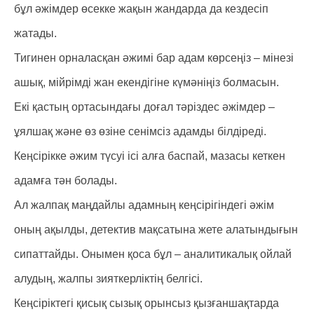
бұл әжімдер өсекке жақын жандарда да кездесіп
жатады.
Тигинен орналасқан әжимі бар адам көрсеңіз – мінезі
ашық, мійрімді жан екендігіне күмәніңіз болмасын.
Екі қастың ортасындағы доғал тәріздес әжімдер –
ұялшақ және өз өзіне сенімсіз адамды білдіреді.
Кеңсірікке әжим түсуі ісі алға баспай, мазасы кеткен
адамға тән болады.
Ал жалпақ маңдайлы адамның кеңсірігіндегі әжім
оның ақылды, детектив мақсатына жете алатындығын
сипаттайды. Онымен қоса бұл – аналитикалық ойлай
алудың, жалпы зияткерліктің белгісі.
Кеңсіріктегі қисық сызық орынсыз қызғаншақтарда