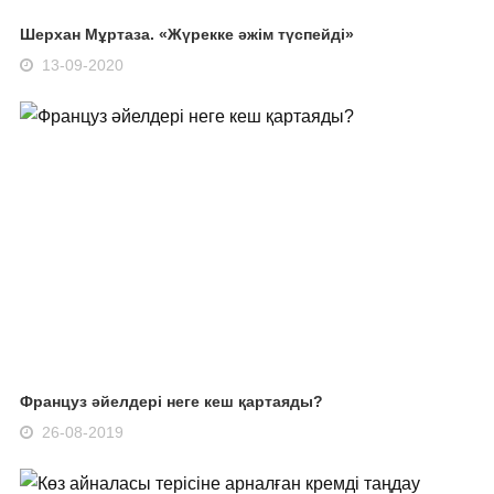
Шерхан Мұртаза. «Жүрекке әжім түспейді»
13-09-2020
Француз әйелдері неге кеш қартаяды?
26-08-2019