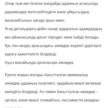
Олар тым көп болған жағдайда адамның ағзасында
дәрумендер жетіспейтіндігін және ұйқысыздық
мазалайтынын аңғару қиын емес.
Ұсақ детальдарға дейін назар аударатын адамдардың
көз айналасында доғал тәріздес әжім пайда болады.
Қас пен көздің арасындағы әжімдер жүректі дәрігерге
қарату қажеттелігін білдіреді.
Ауыз манайында орналасқан әжімдер
Ерінге жақын жоғары бағытталған мимикалық
әжімдер адамның позитивті, әрдайым көңілі көтеріңкі
екендігін білдіреді. Ал төмен бағытталған әжімдер –
ортаға, өзіне көңілі толмайтын, пессимистік көзқарас