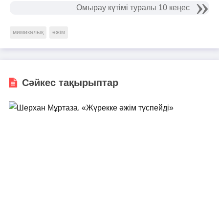
Омырау күтімі туралы 10 кеңес
мимикалық
әжім
Сәйкес тақырыптар