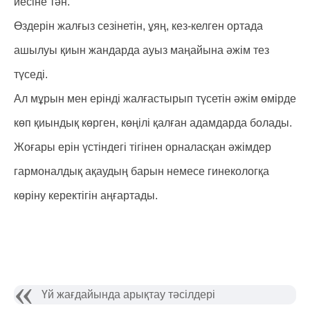
иесіне тән.
Өздерін жалғыз сезінетін, ұяң, кез-келген ортада
ашылуы қиын жандарда ауыз маңайына әжім тез
түседі.
Ал мұрын мен ерінді жалғастырып түсетін әжім өмірде
көп қиындық көрген, көңілі қалған адамдарда болады.
Жоғары ерін үстіндегі тігінен орналасқан әжімдер
гармоналдық ақаудың барын немесе гинекологқа
көріну керектігін аңғартады.
Үй жағдайында арықтау тәсілдері