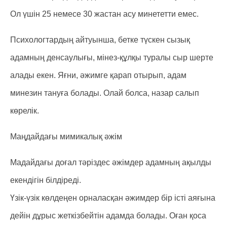
Ол үшін 25 немесе 30 жастан асу минететти емес.
Психологтардың айтуынша, бетке түскен сызық
адамның денсаулығы, мінез-құлқы туралы сыр шерте
алады екен. Яғни, әжимге қарап отырып, адам
минезин тануға болады. Олай болса, назар салып
көрелік.
Маңдайдағы мимикалық әжім
Мадайдағы доғал тәріздес әжімдер адамның ақылды
екендігін білдіреді.
Үзік-үзік көлдеңен орналасқан әжимдер бір істі аяғына
дейін дұрыс жеткізбейтін адамда болады. Оған қоса