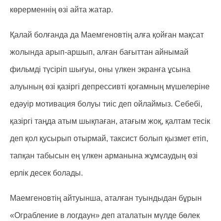
көрерменнің өзі айта жатар.
Қалай болғанда да Маемгеновтің алға қойған мақсат
жолында арып-аршып, алған бағыттан айнымай
фильмді түсіріп шығуы, оны үлкен экранға ұсына
алуының өзі қазіргі депрессивті қоғамның мүшелеріне
едәуір мотивация болуы тиіс деп ойлаймыз. Себебі,
қазіргі таңда атым шықпаған, атағым жоқ, қалтам тесік
деп қол қусырып отырмай, таксист болып қызмет етіп,
тапқан табысын ең үлкен арманына жұмсаудың өзі
ерлік десек болады.
Маемгеновтің айтуынша, аталған туындыдан бұрын
«Ограбление в логдаун» деп аталатын мүлде бөлек