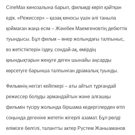
CineMax кинозалына барып, фильмді көріп қайтқан
едік. «Режиссер» – қазақ киносы үшін әлі таныла
қоймаған жаңа есім – Жәнібек Маемгеновтің дебюттік
туындысы. Бұл фильм – өнер жолындағы талпыныс,
өз жетістіктерін іздеу, сондай-ақ, өмірдің
қиындықтарын жеңуге деген шынайы аңсарды
көрсетуге барынша талпынған драмалық туынды.
Фильмнің негізгі кейіпкері – аты айтып тұрғандай
режиссер болуды армандайтын және алғашқы
фильмін түсіру жолында біршама кедергілерден өтіп
соңында дегеніне жететін жігерлі азамат. Бұл рөлді
елімізге белгілі, талантты актер Рүстем Жаныаманов