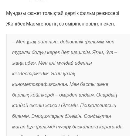
Мұндағы сюжет толықтай дерлік фильм режиссері
Жәнібек Маемгеновтің өз өмірінен өрілген екен.
– Мен ұзақ ойланып, дебюттік фильмім мен
туралы болуы керек деп шештім. Яғни, бұл –
жаңа идея. Мен әлі мұндай идеяны
кездестірмедім. Яғни қазақ
кинометографиясынан. Мен басты және
барлық кейіпкерді – өмірден алдым. Олардың
қандай екенін жақсы білемін. Психологиясын
білемін. Эмоцияларын білемін. Сондықтан
маған бұл фильмді түсіру басқаларға қарағанда