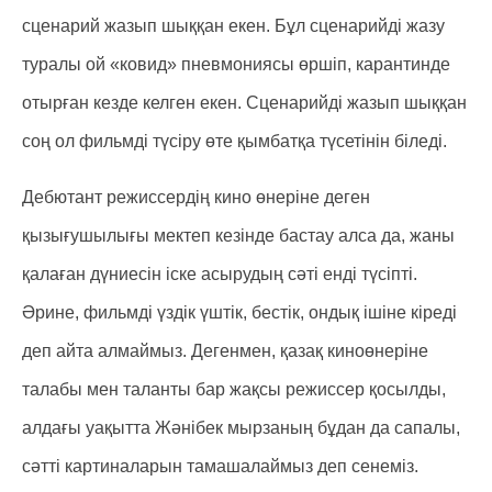
сценарий жазып шыққан екен. Бұл сценарийді жазу
туралы ой «ковид» пневмониясы өршіп, карантинде
отырған кезде келген екен. Сценарийді жазып шыққан
соң ол фильмді түсіру өте қымбатқа түсетінін біледі.
Дебютант режиссердің кино өнеріне деген
қызығушылығы мектеп кезінде бастау алса да, жаны
қалаған дүниесін іске асырудың сәті енді түсіпті.
Әрине, фильмді үздік үштік, бестік, ондық ішіне кіреді
деп айта алмаймыз. Дегенмен, қазақ киноөнеріне
талабы мен таланты бар жақсы режиссер қосылды,
алдағы уақытта Жәнібек мырзаның бұдан да сапалы,
сәтті картиналарын тамашалаймыз деп сенеміз.