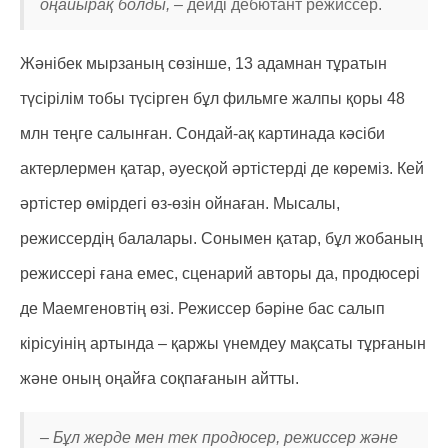
оңайырақ болды, –
дейді дебютант режиссер.
Жәнібек мырзаның сөзінше, 13 адамнан тұратын
түсірілім тобы түсірген бұл фильмге жалпы қоры 48
млн теңге салынған. Сондай-ақ картинада кәсіби
актерлермен қатар, әуесқой әртістерді де көреміз. Кей
әртістер өмірдегі өз-өзін ойнаған. Мысалы,
режиссердің балалары. Сонымен қатар, бұл жобаның
режиссері ғана емес, сценарий авторы да, продюсері
де Маемгеновтің өзі. Режиссер бәріне бас салып
кірісуінің артында – қаржы үнемдеу мақсаты тұрғанын
және оның оңайға соқпағанын айтты.
– Бұл жерде мен тек продюсер, режиссер және