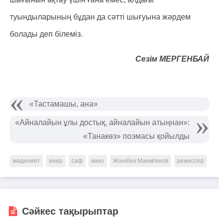
туындыларының бұдан да сәтті шығуына жәрдем
болады деп білеміз.
Сезім МЕРГЕНБАЙ
«Тастамашы, ана»
«Айналайын ұлы достық, айналайын атыңнан»:
«Танакөз» поэмасы қойылды
мәдениет
өнер
саф
кино
Жәнібек Маемгенов
режиссер
Сәйкес тақырыптар