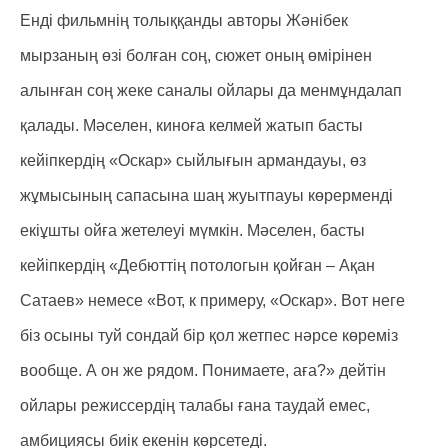
Енді фильмнің толыққанды авторы Жәнібек
мырзаның өзі болған соң, сюжет оның өмірінен
алынған соң жеке саналы ойлары да менмұндалап
қалады. Мәселен, киноға келмей жатып басты
кейіпкердің «Оскар» сыйлығын армандауы, өз
жұмысының сапасына шаң жуытпауы көрерменді
екіұшты ойға жетелеуі мүмкін. Мәселен, басты
кейіпкердің «Дебюттің потологын қойған – Ақан
Сатаев» немесе «Вот, к примеру, «Оскар». Вот неге
біз осыны туй сондай бір қол жетпес нәрсе көреміз
вообще. А он же рядом. Понимаете, аға?» дейтін
ойлары режиссердің талабы ғана таудай емес,
амбициясы биік екенін көрсетеді.