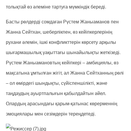
толықтай өз әлеміне тартуға мүмкіндік береді.
Басты рөлдерді сомдаған Рүстем Жаныаманов пен
Жанна Сейтхан, шеберлікпен, өз кейіпкерлерінің
рухани әлемін, ішкі конфликттерін көрсету арқылы
шығармашылық уақыттағы шынайылықты жеткізеді.
Рүстем Жаныамановтың кейіпкері – амбициялы, өз
мақсатына ұмтылған жігіт, ал Жанна Сейтханның рөлі
– ол өмірдегі шындықты, сүйіспеншілікті, және
таңдаудың ауыртпалығын қабылдайтын әйел.
Олардың арасындағы қарым-қатынас көрерменнің
эмоциялары мен сезімдерін тереңдетеді.