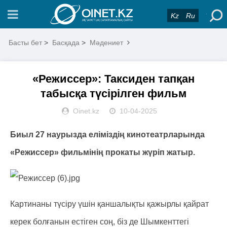
Kz
Ru
Басты бет
>
Басқада
>
Мәдениет
«Режиссер»: Таксиден тапқан
табысқа түсірілген фильм
Oinet.kz
10-04-2025
Биыл 27 наурызда еліміздің кинотеатрларында
«Режиссер» фильмінің прокаты жүріп жатыр.
Картинаны түсіру үшін қаншалықты қажырлы қайрат
керек болғанын естіген соң, біз де Шымкенттегі