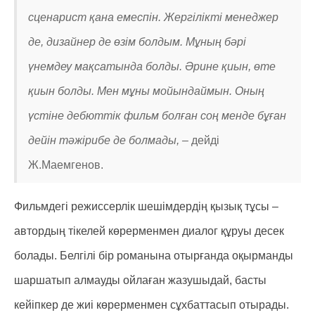
сценарист қана емеспін. Жергілікті менеджер
де, дизайнер де өзім болдым. Мұның бәрі
үнемдеу мақсатында болды. Әрине қиын, өте
қиын болды. Мен мұны мойындаймын. Оның
үстіне дебюттік фильм болған соң менде бұған
дейін тәжірибе де болмады, –
дейді
Ж.Маемгенов.
Фильмдегі режиссерлік шешімдердің қызық тұсы –
автордың тікелей көрерменмен диалог құруы десек
болады. Белгілі бір романына отырғанда оқырманды
шаршатып алмауды ойлаған жазушыдай, басты
кейіпкер де жиі көрерменмен сұхбаттасып отырады.