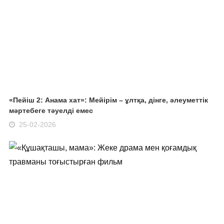
«Пейіш 2: Анама хат»: Мейірім – ұлтқа, дінге, әлеуметтік
мәртебеге тәуелді емес
25-02-2026