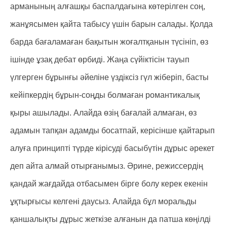
арманының алғашқы баспалдағына көтерілген соң,
жанұясымен қайта табысу үшін барын салады. Қолда
барда бағаламаған бақытын жоғалтқанын түсініп, өз
ішінде ұзақ дебат өрбиді. Жаңа сүйіктісін тауып
үлгерген бұрынғы әйеліне үздіксіз гүл жіберіп, басты
кейіпкердің бұрын-соңды болмаған романтикалық
қыры ашылады. Алайда өзің бағалай алмаған, өз
адамын тапқан адамды босатпай, керісінше қайтарып
алуға принципті түрде кірісуді басыбүтін дұрыс әрекет
деп айта алмай отырғанымыз. Әрине, режиссердің
қандай жағдайда отбасымен бірге болу керек екенін
ұқтырғысы келгені даусыз. Алайда бұл моральды
қаншалықты дұрыс жеткізе алғанын да патша көңілді