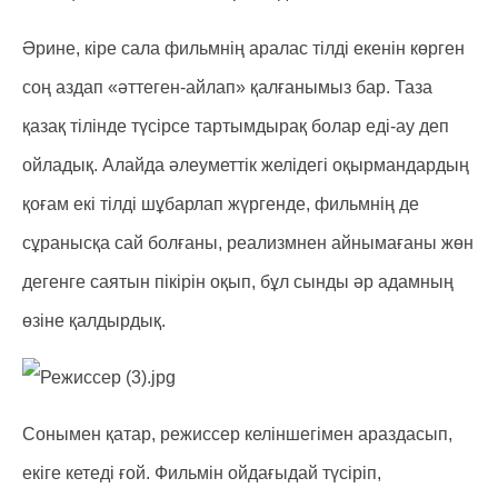
Әрине, кіре сала фильмнің аралас тілді екенін көрген
соң аздап «әттеген-айлап» қалғанымыз бар. Таза
қазақ тілінде түсірсе тартымдырақ болар еді-ау деп
ойладық. Алайда әлеуметтік желідегі оқырмандардың
қоғам екі тілді шұбарлап жүргенде, фильмнің де
сұранысқа сай болғаны, реализмнен айнымағаны жөн
дегенге саятын пікірін оқып, бұл сынды әр адамның
өзіне қалдырдық.
Сонымен қатар, режиссер келіншегімен араздасып,
екіге кетеді ғой. Фильмін ойдағыдай түсіріп,