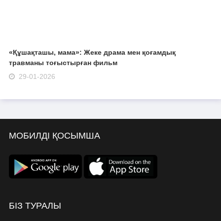
«Құшақташы, мама»: Жеке драма мен қоғамдық
травманы тоғыстырған фильм
29-01-2026
МОБИЛДІ ҚОСЫМША
БІЗ ТУРАЛЫ