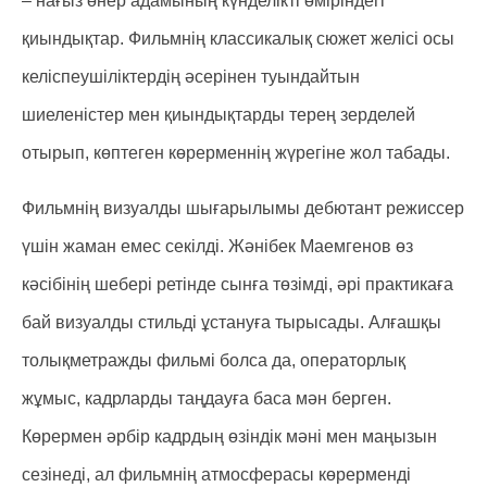
– нағыз өнер адамының күнделікті өміріндегі
қиындықтар. Фильмнің классикалық сюжет желісі осы
келіспеушіліктердің әсерінен туындайтын
шиеленістер мен қиындықтарды терең зерделей
отырып, көптеген көрерменнің жүрегіне жол табады.
Фильмнің визуалды шығарылымы дебютант режиссер
үшін жаман емес секілді. Жәнібек Маемгенов өз
кәсібінің шебері ретінде сынға төзімді, әрі практикаға
бай визуалды стильді ұстануға тырысады. Алғашқы
толықметражды фильмі болса да, операторлық
жұмыс, кадрларды таңдауға баса мән берген.
Көрермен әрбір кадрдың өзіндік мәні мен маңызын
сезінеді, ал фильмнің атмосферасы көрерменді