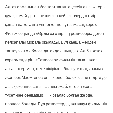
Ал, өз арманынан бас тартпаған, еңсесін езіп, жігерін
құм қылмай дегеніне жеткен кейіпкерлердің өмірін
қашан да қоғамға үлгі еткеннен ұтылмасақ керек.
Фильм соңында «Әркім өз өмірінің режиссері» деген
пәлсапалы мораль оқылады. Бұл қанша жерден
таптаурын ой болса да, айдай шындық. Ал біз қазақ
көрермендерін, «Режиссер» фильмін тамашалап,
алған әсерімен, жеке пікірімен бөлісуге шақырамыз.
Жәнібек Маемгенов оң пікірден бөлек, сыни пікірге де
ашық екеніне, сағын сындырмай, жігерін жона
түсетініне сенімдіміз. Пікірталас болған жерде,
процесс болады. Бұл режиссердің алғашқы фильмінің
шығынын ақтау үшін ғана емес, алдағы