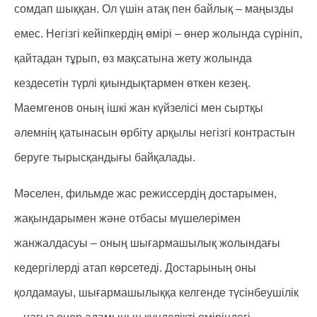
сомдап шыққан. Ол үшін атақ пен байлық – маңызды
емес. Негізгі кейіпкердің өмірі – өнер жолында сүрініп,
қайтадан тұрып, өз мақсатына жету жолында
кездесетін түрлі қиындықтармен өткен кезең.
Маемгенов оның ішкі жан күйзелісі мен сыртқы
әлемнің қатынасын өрбіту арқылы негізгі контрастын
беруге тырысқандығы байқалады.
Мәселен, фильмде жас режиссердің достарымен,
жақындарымен және отбасы мүшелерімен
жанжалдасуы – оның шығармашылық жолындағы
кедергілерді атап көрсетеді. Достарының оны
қолдамауы, шығармашылыққа келгенде түсінбеушілік