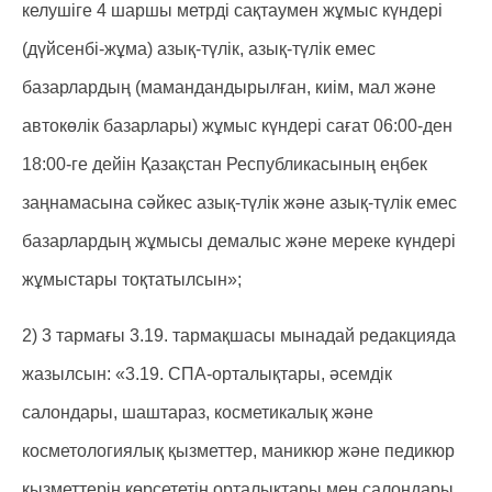
келушіге 4 шаршы метрді сақтаумен жұмыс күндері
(дүйсенбі-жұма) азық-түлік, азық-түлік емес
базарлардың (мамандандырылған, киім, мал және
автокөлік базарлары) жұмыс күндері сағат 06:00-ден
18:00-ге дейін Қазақстан Республикасының еңбек
заңнамасына сәйкес азық-түлік және азық-түлік емес
базарлардың жұмысы демалыс және мереке күндері
жұмыстары тоқтатылсын»;
2) 3 тармағы 3.19. тармақшасы мынадай редакцияда
жазылсын: «3.19. СПА-орталықтары, әсемдік
салондары, шаштараз, косметикалық және
косметологиялық қызметтер, маникюр және педикюр
қызметтерін көрсететін орталықтары мен салондары