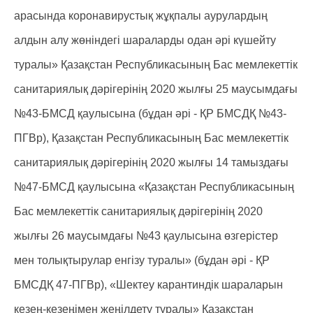
арасында коронавирустық жұқпалы аурулардың
алдын алу жөніндегі шараларды одан әрі күшейту
туралы» Қазақстан Республикасының Бас мемлекеттік
санитариялық дәрігерінің 2020 жылғы 25 маусымдағы
№43-БМСД қаулысына (бұдан әрі - ҚР БМСДҚ №43-
ПГВр), Қазақстан Республикасының Бас мемлекеттік
санитариялық дәрігерінің 2020 жылғы 14 тамыздағы
№47-БМСД қаулысына «Қазақстан Республикасының
Бас мемлекеттік санитариялық дәрігерінің 2020
жылғы 26 маусымдағы №43 қаулысына өзгерістер
мен толықтырулар енгізу туралы» (бұдан әрі - ҚР
БМСДҚ 47-ПГВр), «Шектеу карантиндік шараларын
кезең-кезеңімен жеңілдету туралы» Қазақстан