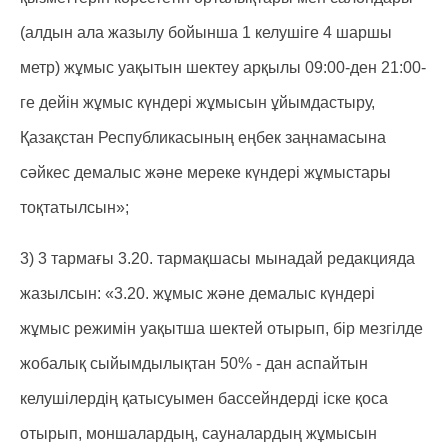
(алдын ала жазылу бойынша 1 келушіге 4 шаршы
метр) жұмыс уақытын шектеу арқылы 09:00-ден 21:00-
ге дейін жұмыс күндері жұмысын ұйымдастыру,
Қазақстан Республикасының еңбек заңнамасына
сәйкес демалыс және мереке күндері жұмыстары
тоқтатылсын»;
3) 3 тармағы 3.20. тармақшасы мынадай редакцияда
жазылсын: «3.20. жұмыс және демалыс күндері
жұмыс режимін уақытша шектей отырып, бір мезгілде
жобалық сыйымдылықтан 50% - дан аспайтын
келушілердің қатысуымен бассейндерді іске қоса
отырып, моншалардың, сауналардың жұмысын