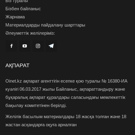
Біз туралы
Бізбен байланыс
Жарнама
Материалдарды пайдалану шарттары
Әлеуметтік желілеріміз:
АҚПАРАТ
Oinet.kz ақпарат агенттігін есепке қою туралы № 16380-ИА
куәлігі 06.03.2017 жылы Байланыс, ақпараттандыру және
бұқаралық ақпарат құралдары саласындағы мемлекеттік
бақылау комитетінен берілді.
Желілік басылым материалдары 18 жасқа толған және 18
жастан асқандарға оқуға арналған