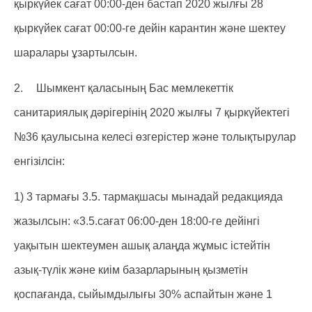
қыркүйек сағат 00:00-ден бастап 2020 жылғы 28
қыркүйек сағат 00:00-ге дейін карантин және шектеу
шаралары ұзартылсын.
2.
Шымкент қаласының Бас мемлекеттік
санитариялық дәрігерінің 2020 жылғы 7 қыркүйектегі
№36 қаулысына келесі өзгерістер және толықтырулар
енгізілсін:
1) 3 тармағы 3.5. тармақшасы мынадай редакцияда
жазылсын: «3.5.сағат 06:00-ден 18:00-ге дейінгі
уақытын шектеумен ашық алаңда жұмыс істейтін
азық-түлік және киім базарларының қызметін
қоспағанда, сыйымдылығы 30% аспайтын және 1