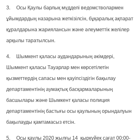
3.
Осы Қаулы барлық мүдделі ведомстволармен
ұйымдардың назарына жеткізілсін, бұқаралық ақпарат
құралдарына жариялансын және әлеуметтік желілер
арқылы таратылсын.
4.
Шымкент қаласы аудандарының әкімдері,
Шымкент қаласы Тауарлар мен көрсетілетін
қызметтердің сапасы мен қауіпсіздігін бақылау
департаментінің аумақтық басқармаларының
басшылары және Шымкент қаласы полиция
департаментінің бастығы осы қаулының орындалуын
бақылауды қамтамасыз етсін.
5.
Осы қаулы 2020 жылғы 14 қыркүйек сағат 00:00-