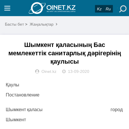
Kz
Ru
Басты бет
>
Жаңалықтар
Шымкент қаласының Бас
мемлекеттік санитарлық дәрігерінің
қаулысы
Oinet.kz
13-09-2020
Қаулы
Постановление
Шымкент қаласы город
Шымкент