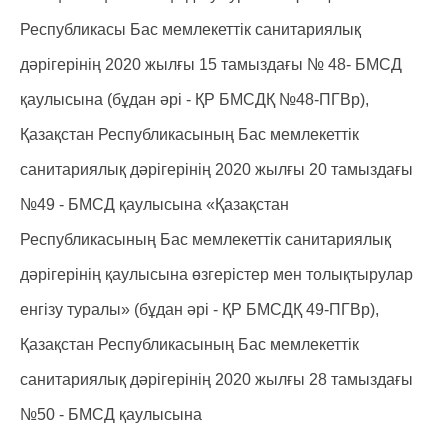
Республикасы Бас мемлекеттік санитариялық
дәрігерінің 2020 жылғы 15 тамыздағы № 48- БМСД
қаулысына (бұдан әрі - ҚР БМСДҚ №48-ПГВр),
Қазақстан Республикасының Бас мемлекеттік
санитариялық дәрігерінің 2020 жылғы 20 тамыздағы
№49 - БМСД қаулысына «Қазақстан
Республикасының Бас мемлекеттік санитариялық
дәрігерінің қаулысына өзгерістер мен толықтырулар
енгізу туралы» (бұдан әрі - ҚР БМСДҚ 49-ПГВр),
Қазақстан Республикасының Бас мемлекеттік
санитариялық дәрігерінің 2020 жылғы 28 тамыздағы
№50 - БМСД қаулысына