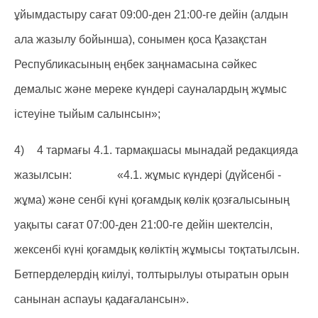
ұйымдастыру сағат 09:00-ден 21:00-ге дейін (алдын
ала жазылу бойынша), сонымен қоса Қазақстан
Республикасының еңбек заңнамасына сәйкес
демалыс және мереке күндері сауналардың жұмыс
істеуіне тыйым салынсын»;
4)
4 тармағы 4.1. тармақшасы мынадай редакцияда
жазылсын: «4.1. жұмыс күндері (дүйсенбі -
жұма) және сенбі күні қоғамдық көлік қозғалысының
уақыты сағат 07:00-ден 21:00-ге дейін шектелсін,
жексенбі күні қоғамдық көліктің жұмысы тоқтатылсын.
Бетперделердің киілуі, толтырылуы отыратын орын
санынан аспауы қадағалансын».