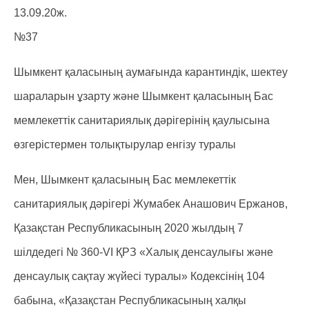
13.09.20ж.
№37
Шымкент қаласының аумағында карантиндік, шектеу
шараларын ұзарту және Шымкент қаласының Бас
мемлекеттік санитариялық дәрігерінің қаулысына
өзгерістермен толықтырулар енгізу туралы
Мен, Шымкент қаласының Бас мемлекеттік
санитариялық дәрігері Жумабек Анашович Ержанов,
Қазақстан Республикасының 2020 жылдың 7
шілдедегі № 360-VI ҚРЗ «Халық денсаулығы және
денсаулық сақтау жүйесі туралы» Кодексінің 104
бабына, «Қазақстан Республикасының халқы