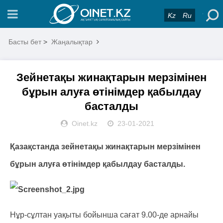
Kz
Ru
Басты бет
>
Жаңалықтар
Зейнетақы жинақтарын мерзімінен
бұрын алуға өтінімдер қабылдау
басталды
Oinet.kz
23-01-2021
Қазақстанда зейнетақы жинақтарын мерзімінен
бұрын алуға өтінімдер қабылдау басталды.
Нұр-сұлтан уақыты бойынша сағат 9.00-де арнайы