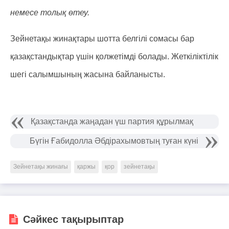
немесе толық өтеу.
Зейнетақы жинақтары шотта белгілі сомасы бар
қазақстандықтар үшін қолжетімді болады. Жеткіліктілік
шегі салымшының жасына байланысты.
Қазақстанда жаңадан үш партия құрылмақ
Бүгін Ғабидолла Әбдірахымовтың туған күні
Зейнетақы жинағы
қаржы
қор
зейнетақы
Сәйкес тақырыптар