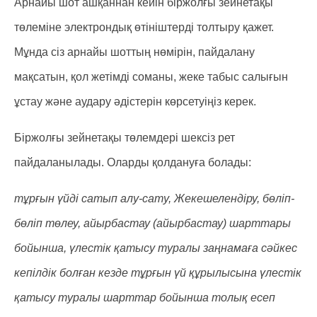
Арнайы шот ашқаннан кейін біржолғы зейнетақы
төлеміне электрондық өтініштерді толтыру қажет.
Мұнда сіз арнайы шоттың нөмірін, пайдалану
мақсатын, қол жетімді соманы, жеке табыс салығын
ұстау және аудару әдістерін көрсетуіңіз керек.
Біржолғы зейнетақы төлемдері шексіз рет
пайдаланылады. Оларды қолдануға болады:
тұрғын үйді сатып алу-сату, Жекешелендіру, бөліп-
бөліп төлеу, айырбастау (айырбастау) шарттары
бойынша, үлестік қатысу туралы заңнамаға сәйкес
кепілдік болған кезде тұрғын үй құрылысына үлестік
қатысу туралы шарттар бойынша толық есеп