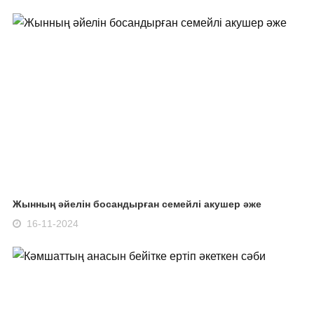
Жынның әйелін босандырған семейлі акушер әже
16-11-2024