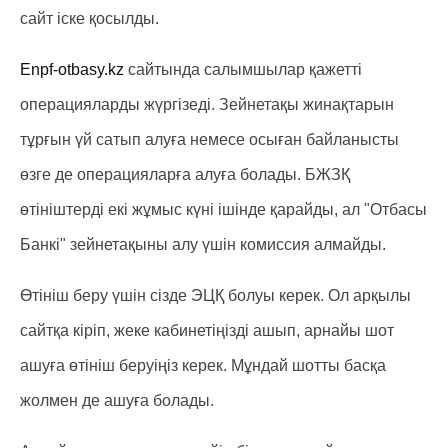
сайт іске қосылды.
Еnpf-otbasy.kz
сайтында салымшылар қажетті
операцияларды жүргізеді. Зейнетақы жинақтарын
тұрғын үй сатып алуға немесе осыған байланысты
өзге де операцияларға алуға болады. БЖЗҚ
өтініштерді екі жұмыс күні ішінде қарайды, ал "Отбасы
Банкі" зейнетақыны алу үшін комиссия алмайды.
Өтініш беру үшін сізде ЭЦҚ болуы керек. Ол арқылы
сайтқа кіріп, жеке кабинетіңізді ашып, арнайы шот
ашуға өтініш беруіңіз керек. Мұндай шотты басқа
жолмен де ашуға болады.