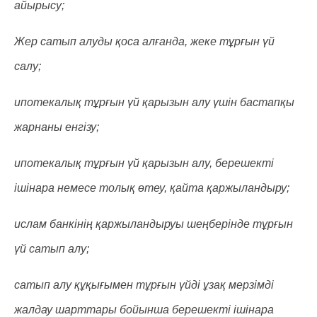
айырысу;
Жер сатып алуды қоса алғанда, жеке тұрғын үй
салу;
ипотекалық тұрғын үй қарызын алу үшін бастапқы
жарнаны енгізу;
ипотекалық тұрғын үй қарызын алу, берешекті
ішінара немесе толық өтеу, қайта қаржыландыру;
ислам банкінің қаржыландыруы шеңберінде тұрғын
үй сатып алу;
сатып алу құқығымен тұрғын үйді ұзақ мерзімді
жалдау шарттары бойынша берешекті ішінара