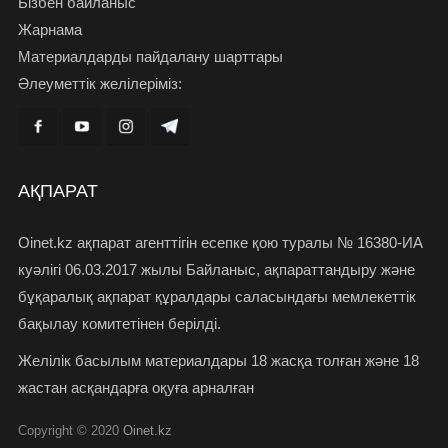
Бізбен байланыс
Жарнама
Материалдарды пайдалану шарттары
Әлеуметтік желілеріміз:
АҚПАРАТ
Oinet.kz ақпарат агенттігін есепке қою туралы № 16380-ИА
куәлігі 06.03.2017 жылы Байланыс, ақпараттандыру және
бұқаралық ақпарат құралдары саласындағы мемлекеттік
бақылау комитетінен берілді.
Желілік басылым материалдары 18 жасқа толған және 18
жастан асқандарға оқуға арналған
Copyright © 2020
Oinet.kz