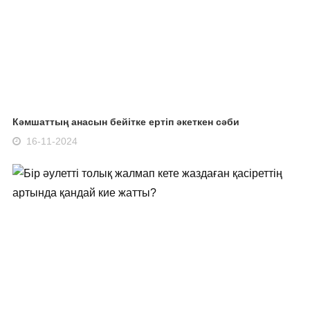
Кәмшаттың анасын бейітке ертіп әкеткен сәби
16-11-2024