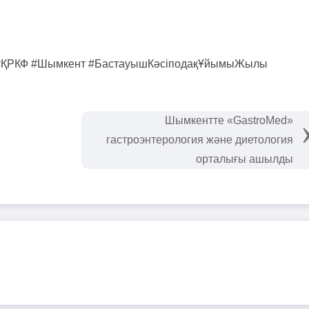
ік #ҚРКФ #Шымкент #БастауышКәсіподақҰйымыЖылы
Шымкентте «GastroMed»
гастроэнтерология және диетология
орталығы ашылды