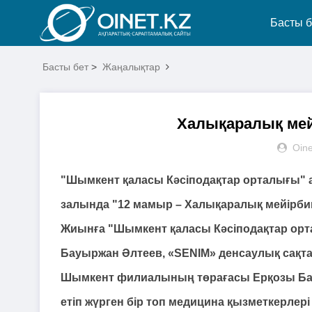
Басты б
Басты бет
>
Жаңалықтар
Халықаралық мейі
Oine
"Шымкент қаласы Кәсіподақтар орталығы" ау
залында "12 мамыр – Халықаралық мейірбике
Жиынға "Шымкент қаласы Кәсіподақтар ортал
Бауыржан Әлтеев, «SENIM» денсаулық сақта
Шымкент филиалының төрағасы Ерқозы Бат
етіп жүрген бір топ медицина қызметкерлері