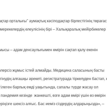
ар орталығы" аумақтық кәсіподақтар бірлестігінің төраға
 мерекелердің елеулісінің бірі – Халықаралық мейірбикелер
ысы – адам денсаулығымен өмірін сақтап қалу екенін
елерсіз жұмыс істей алмайды. Медицина саласының басты
гінудің алғашқы әрекеті, регистратурада тіркелуден бастап, 
елгілеген барлық емді уақытында, сапалы түрде жасау ол
 пандемия кезінде жанкешті, өзге адам өмірі үшін өз өмірін
еріңізге шексіз алғыс. Бас иеміз сіздердің алдарыңызда», –