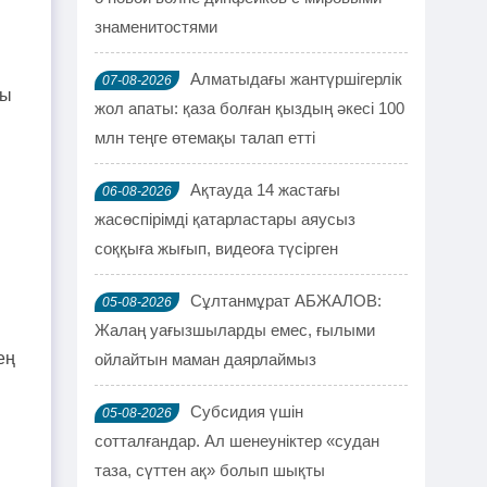
знаменитостями
Алматыдағы жантүршігерлік
07-08-2026
сы
жол апаты: қаза болған қыздың әкесі 100
млн теңге өтемақы талап етті
Ақтауда 14 жастағы
06-08-2026
жасөспірімді қатарластары аяусыз
соққыға жығып, видеоға түсірген
Сұлтанмұрат АБЖАЛОВ:
05-08-2026
Жалаң уағызшыларды емес, ғылыми
ең
ойлайтын маман даярлаймыз
Субсидия үшін
05-08-2026
сотталғандар. Ал шенеуніктер «судан
таза, сүттен ақ» болып шықты