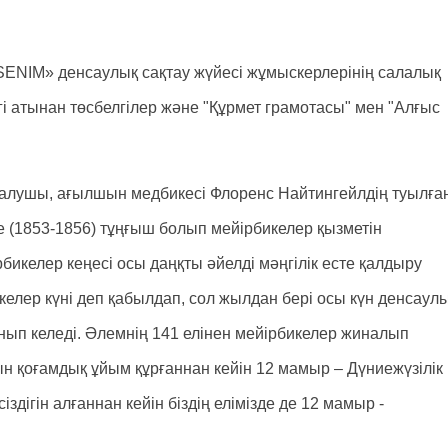
ENIM» денсаулық сақтау жүйесі жұмыскерлерінің салалық
ігі атынан төсбелгілер және "Құрмет грамотасы" мен "Алғыс
ін салушы, ағылшын медбикесі Флоренс Найтингейлдің туылға
е (1853-1856) тұңғыш болып мейірбикелер қызметін
келер кеңесі осы даңқты әйелді мәңгілік есте қалдыру
лер күні деп қабылдап, сол жылдан бері осы күн денсаул
нып келеді. Әлемнің 141 елінен мейірбикелер жиналып
 қоғамдық ұйым құрғаннан кейін 12 мамыр – Дүниежүзілік
дігін алғаннан кейін біздің елімізде де 12 мамыр -