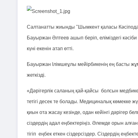
Салтанатты жиынды "Шымкент қаласы Кәсіподақт
Бауыржан Әлтеев ашып беріп, еліміздегі кәсіби
күні екенін атап өтті.
Бауыржан Ілімшеұлы мейірбикенің ең басты жұм
жеткізді.
«Дәрігерлік саланың қай-қайсы болсын медбик
тетігі десек те болады. Медициналық көмекке жү
қиын ота жасау кезінде, одан кейінгі дәрігер б
сіздердің адал еңбектеріңіз. Әлемде орын алған
тігіп еңбек еткен сіздерсіздер. Сіздердің еңбект