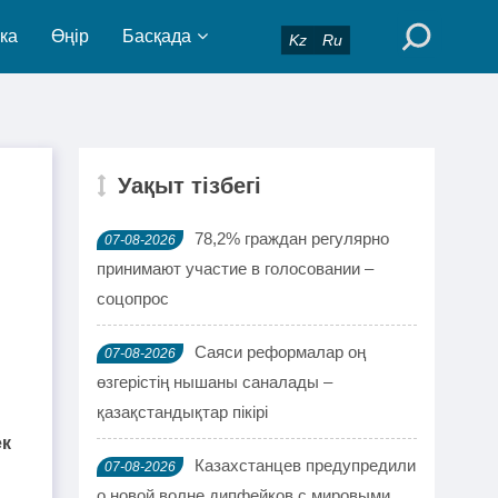
ка
Өңір
Басқада
Kz
Ru
Уақыт тізбегі
78,2% граждан регулярно
07-08-2026
принимают участие в голосовании –
соцопрос
Саяси реформалар оң
07-08-2026
өзгерістің нышаны саналады –
қазақстандықтар пікірі
ек
Казахстанцев предупредили
07-08-2026
о новой волне дипфейков с мировыми