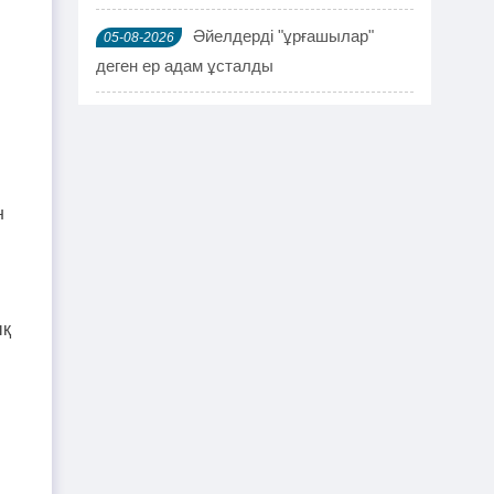
Әйелдерді "ұрғашылар"
05-08-2026
деген ер адам ұсталды
ҰҚК 114 адамды ұстады
04-08-2026
Шымкентте мефедронның ірі
03-08-2026
партиясы тәркіленді: ерлі-зайыпты
н
ұсталды
Шалқардың бұрынғы әкім
02-08-2026
ақталып шығу үшін алаяққа 4 миллион
ық
теңге берген
Қазақстандық азамат
01-08-2026
журналист Лұқпан Ахмедияровты жала
жапқаны үшін жауапқа тартуды талап
етті