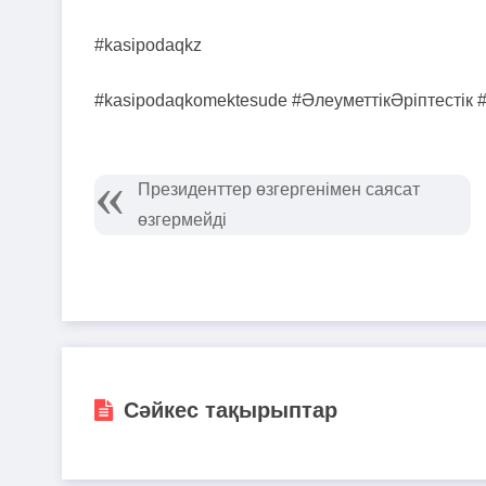
#kasipodaqkz
#kasipodaqkomektesude #ӘлеуметтікӘріптест
Президенттер өзгергенімен саясат
өзгермейді
Сәйкес тақырыптар