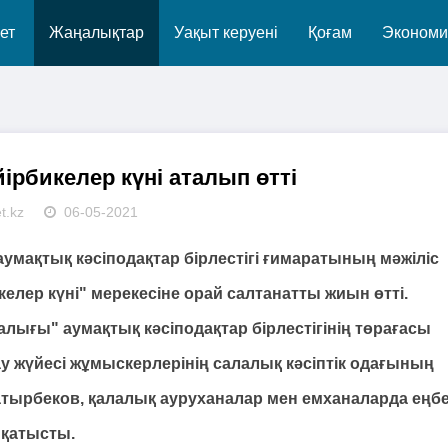
ет
Жаңалықтар
Уақыт керуені
Қоғам
Экономи
рбикелер күні аталып өтті
t.kz
06-05-2021
мақтық кәсіподақтар бірлестігі ғимаратының мәжіліс
лер күні" мерекесіне орай салтанатты жиын өтті.
ығы" аумақтық кәсіподақтар бірлестігінің төрағасы
у жүйесі жұмыскерлерінің салалық кәсіптік одағының
ырбеков, қалалық ауруханалар мен емханаларда еңб
 қатысты.