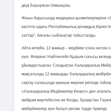
деді Бауыржан Ілімшеұлы.
Жиын барысында медицина қызметкерлеріне «S
кәсіптік одағы Республикалық қоғамдық бірлест
хаттар", бағалы сыйлықтар табысталды.
Айта кетейік, 12 мамыр – медбике ісінің негіз
күні. Флоренс Найтингейл Қырым соғысы кезінд
ұйымдастырған. Сондықтан Халықаралық Мейірби
мақсатында 12 мамырды Халықаралық мейірбике
сақтау саласында ерекше мереке ретінде тойла
«Халықаралық Медбикелер Кеңесі» деп аталатын
мейрам мәртебесіне ие болды. Қазақстан Тәуелсіз
мейірбикелер күні болып ресми түрде тіркелді.