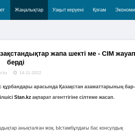
ет
Жаңалықтар
Уақыт керуені
Қоғам
Экономи
қстандықтар жапа шекті ме - СІМ жауа
берді
t.kz
14-11-2022
 құрбандары арасында Қазақстан азаматтарының бар-
ілшісі
Stan.kz
ақпарат агенттігіне сілтеме жасап.
ндықтар анықталған жоқ. Ыстамбұлдағы бас консулдық