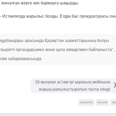
өп жиналған жерге көп бармауға шақырды.
 – Истиклялда жарылыс болды. Елдің бас прокуратурасы он
 құрбандары арасында Қазақстан азаматтарының болуы
зыретті органдарымен және қала әкімдігімен байланыста",
ресми хабарламасында.
​16 мыңнан астам ірі қараның мойнына
жарық шағылыстыратын таспа ілінді
жаңалық
жазым
оқ