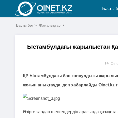
Басты б
Басты бет
>
Жаңалықтар
Ыстамбұлдағы жарылыстан Қаза
Oine
ҚР Ыстамбұлдағы бас консулдығы жарылыс
жоғын анықтауда, деп хабарлайды Oinet.kz т
Әзірге зардап шеккендердің арасында қазақста