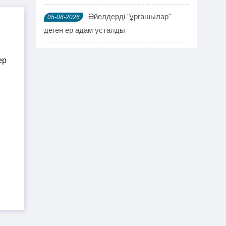
Әйелдерді "ұрғашылар"
05-08-2026
деген ер адам ұсталды
ҰҚК 114 адамды ұстады
04-08-2026
Шымкентте мефедронның ірі
03-08-2026
партиясы тәркіленді: ерлі-зайыпты
ұсталды
Шалқардың бұрынғы әкім
02-08-2026
ақталып шығу үшін алаяққа 4 миллион
теңге берген
Қазақстандық азамат
01-08-2026
журналист Лұқпан Ахмедияровты жала
жапқаны үшін жауапқа тартуды талап
етті