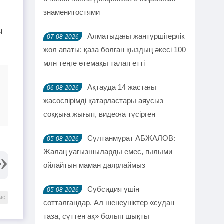
знаменитостями
ы
Алматыдағы жантүршігерлік
07-08-2026
жол апаты: қаза болған қыздың әкесі 100
млн теңге өтемақы талап етті
Ақтауда 14 жастағы
06-08-2026
жасөспірімді қатарластары аяусыз
соққыға жығып, видеоға түсірген
Сұлтанмұрат АБЖАЛОВ:
05-08-2026
Жалаң уағызшыларды емес, ғылыми
ойлайтын маман даярлаймыз
Субсидия үшін
05-08-2026
ыс
сотталғандар. Ал шенеуніктер «судан
таза, сүттен ақ» болып шықты