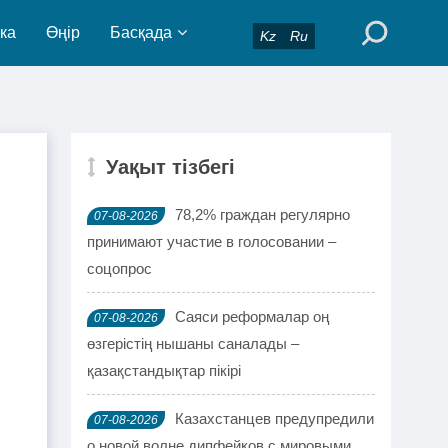
ка
Өңір
Басқада
Kz
Ru
Уақыт тізбегі
п
78,2% граждан регулярно
07-08-2026
принимают участие в голосовании –
соцопрос
Саяси реформалар оң
07-08-2026
өзгерістің нышаны саналады –
қазақстандықтар пікірі
Казахстанцев предупредили
07-08-2026
о новой волне дипфейков с мировыми