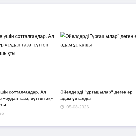
шін сотталғандар. Ал
Әйелдерді "ұрғашылар" деген ер
 «судан таза, сүттен ақ»
адам ұсталды
қты
05-08-2026
26