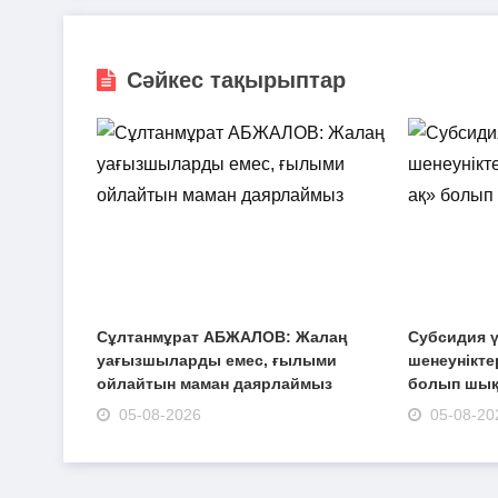
Сәйкес тақырыптар
Сұлтанмұрат АБЖАЛОВ: Жалаң
Субсидия ү
уағызшыларды емес, ғылыми
шенеуніктер
ойлайтын маман даярлаймыз
болып шы
05-08-2026
05-08-20