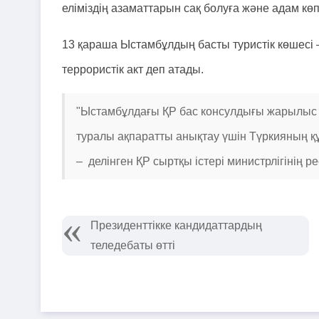
еліміздің азаматтарын сақ болуға және адам к
13 қараша Ыстамбұлдың басты туристік көшесі
террористік акт деп атады.
"Ыстамбұлдағы ҚР бас консулдығы жарылыс
туралы ақпаратты анықтау үшін Түркияның құ
– делінген ҚР сыртқы істері министрлігінің 
Президенттікке кандидаттардың
теледебаты өтті