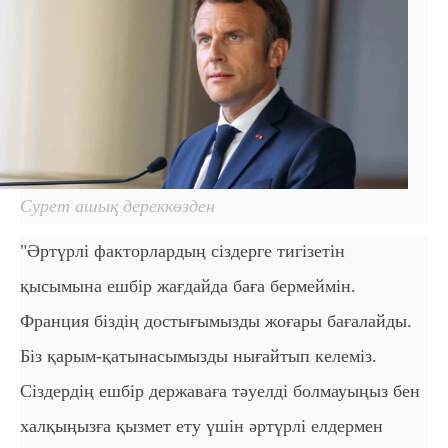
Сурет ашық дереккөзден
"Әртүрлі факторлардың сіздерге тигізетін
қысымына ешбір жағдайда баға бермеймін.
Франция біздің достығымызды жоғары бағалайды.
Біз қарым-қатынасымызды нығайтып келеміз.
Сіздердің ешбір державаға тәуелді болмауыңыз бен
халқыңызға қызмет ету үшін әртүрлі елдермен