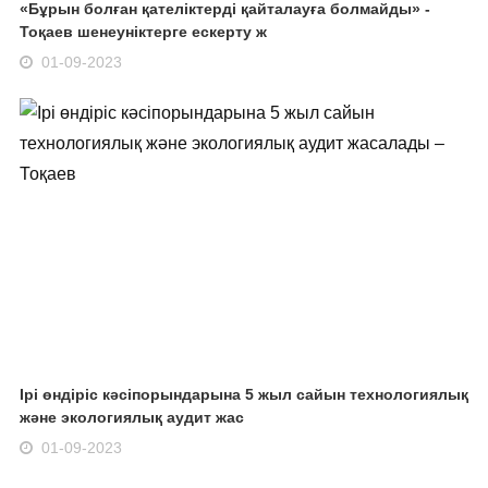
«Бұрын болған қателіктерді қайталауға болмайды» -
Тоқаев шенеуніктерге ескерту ж
01-09-2023
Ірі өндіріс кәсіпорындарына 5 жыл сайын технологиялық
және экологиялық аудит жас
01-09-2023