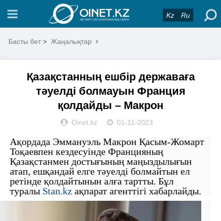
Kz
Ru
Басты бет
>
Жаңалықтар
Қазақстанның ешбір державаға
тәуелді болмауын Франция
қолдайды – Макрон
Oinet.kz
01-11-2023
Ақордада Эммануэль Макрон Қасым-Жомарт
Тоқаевпен кездесуінде Францияның
Қазақстанмен достығының маңыздылығын
атап, ешқандай елге тәуелді болмайтын ел
ретінде қолдайтынын алға тартты. Бұл
туралы
Stan.kz
ақпарат агенттігі хабарлайды.