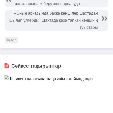
жоталарына жіберу жоспарлануда
«Оның арқасында басқа кеншілер шахтадан
шығып үлгерді»: Шахтада қаза тапқан кеншінің
туыстары
Тоқаев
Сәйкес тақырыптар