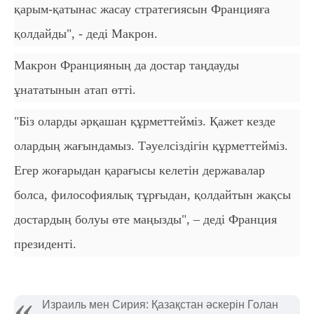
қарым-қатынас жасау стратегиясын Францияға
қолдайды", - деді Макрон.
Макрон Францияның да достар таңдауды
ұнататынын атап өтті.
"Біз оларды әрқашан құрметтейміз. Қажет кезде
олардың жағындамыз. Тәуелсіздігін құрметтейміз.
Егер жоғарыдан қарағысы келетін державалар
болса, философиялық тұрғыдан, қолдайтын жақсы
достардың болуы өте маңызды", – деді Франция
президенті.
Израиль мен Сирия: Қазақстан әскерін Голан