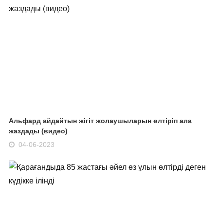
Альфард айдайтын жігіт жолаушыларын өлтіріп ала
жаздады (видео)
04-06-2023