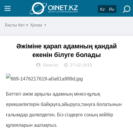
Kz
Ru
Басты бет
>
Қоғам
Әжіміне қарап адамның қандай
екенін білуге болады
Oinet.kz
27-02-2019
Беттегі әжім арқылы адамның мінез-құлық
ерекшеліктерін байқауға,айыруға,тануға болатынын
ғалымдар дәлелдеген. Біз сіздерге соның кейбір
құпияларын ашпақпыз.