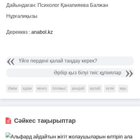
Дайындаған: Психолог Қанапияева Балжан
Нұрғалиқызы
Дереккөз :
anabol.kz
Үйге пердені қалай таңдау керек?
Әрбір қыз білуі тиіс құпиялар
Әжім
адам
мінез
болмыс
қандай
қалай
күлкі
мұң
Сәйкес тақырыптар