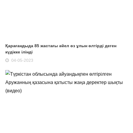
Қарағандыда 85 жастағы әйел өз ұлын өлтірді деген
күдікке ілінді
04-05-2023