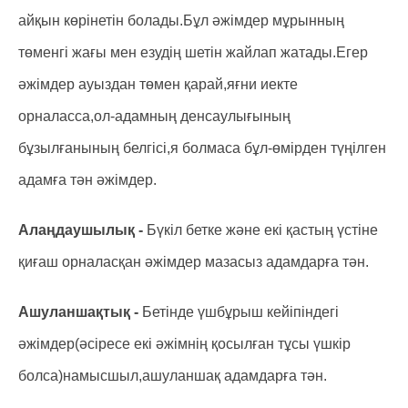
айқын көрінетін болады.Бұл әжімдер мұрынның
төменгі жағы мен езудің шетін жайлап жатады.Егер
әжімдер ауыздан төмен қарай,яғни иекте
орналасса,ол-адамның денсаулығының
бұзылғанының белгісі,я болмаса бұл-өмірден түңілген
адамға тән әжімдер.
Алаңдаушылық -
Бүкіл бетке және екі қастың үстіне
қиғаш орналасқан әжімдер мазасыз адамдарға тән.
Ашуланшақтық -
Бетінде үшбұрыш кейіпіндегі
әжімдер(әсіресе екі әжімнің қосылған тұсы үшкір
болса)намысшыл,ашуланшақ адамдарға тән.