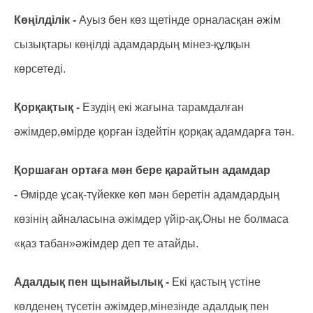
Көңілділік -
Ауыз бен көз щетінде орналасқан әжім
сызықтары көңілді адамдардың мінез-құлқын
көрсетеді.
Қорқақтық -
Езудің екі жағына тарамдалған
әжімдер,өмірде қорған іздейтін қорқақ адамдарға тән.
Қоршаған ортаға мән бере қарайтын адамдар
-
Өмірде ұсақ-түйекке көп мән беретін адамдардың
көзінің айналасына әжімдер үйір-ақ.Оны не болмаса
«қаз табан»әжімдер деп те атайды.
Адалдық пен щынайылық -
Екі қастың үстіне
көлденең түсетін әжімдер,мінезінде адалдық пен