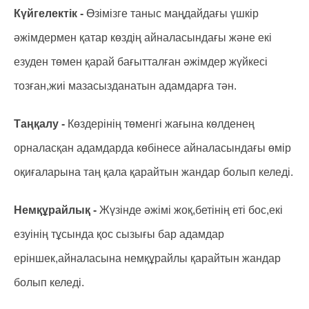
Күйгелектік -
Өзімізге таныс маңдайдағы үшкір
әжімдермен қатар көздің айналасындағы және екі
езуден төмен қарай бағытталған әжімдер жүйкесі
тозған,жиі мазасызданатын адамдарға тән.
Таңқалу -
Көздерінің төменгі жағына көлденең
орналасқан адамдарда көбінесе айналасындағы өмір
оқиғаларына таң қала қарайтын жандар болып келеді.
Немқұрайлық -
Жүзінде әжімі жоқ,бетінің еті бос,екі
езуінің тұсында қос сызығы бар адамдар
еріншек,айналасына немқұрайлы қарайтын жандар
болып келеді.