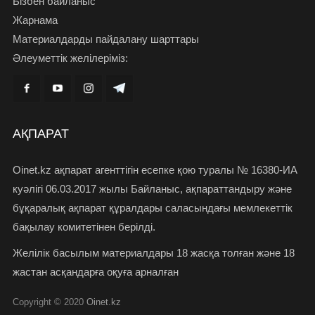
Бізбен байланыс
Жарнама
Материалдарды пайдалану шарттары
Әлеуметтік желілеріміз:
АҚПАРАТ
Oinet.kz ақпарат агенттігін есепке қою туралы № 16380-ИА
куәлігі 06.03.2017 жылы Байланыс, ақпараттандыру және
бұқаралық ақпарат құралдары саласындағы мемлекеттік
бақылау комитетінен берілді.
Желілік басылым материалдары 18 жасқа толған және 18
жастан асқандарға оқуға арналған
Copyright © 2020
Oinet.kz