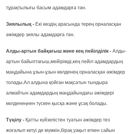
тұрақтылығы басым адамдарға тән.
Зиялылық -
Екі көздің арасында терең орналасқан
әжімдер зиялы адамдарға тән.
Алды-артын байқағыш және кең пейілділік -
Алды-
артын байыптағыш,мейірімді,кең пейіл адамдардың
маңдайына ұзын-ұзын көлденең орналасқан әжімдер
толады.Ал алдына қойған мақсатын тындыра
алмайтын адамдардың маңдайындағы әжімдері
көлденеңнен түскен қысқа және ұсақ болады.
Түңілу -
Қатты күйзелістен туатын әжімдер тез
жоғалып кетуі де мүмкін,бірақ уақыт өткен сайын