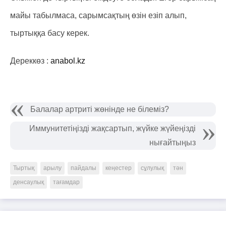
майы табылмаса, сарымсақтың өзін езіп алып,
тыртыққа басу керек.
Дереккөз :
anabol.kz
Балалар артриті жөнінде не білеміз?
Иммунитетіңізді жақсартып, жүйке жүйеңізді
нығайтыңыз
Тыртық
арылу
пайдалы
кеңестер
сұлулық
тән
денсаулық
тағамдар