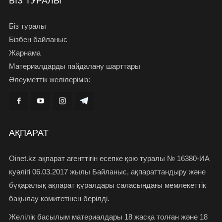
БІЗ ТУРАЛЫ
Біз туралы
Бізбен байланыс
Жарнама
Материалдарды пайдалану шарттары
Әлеуметтік желілеріміз:
АҚПАРАТ
Oinet.kz ақпарат агенттігін есепке қою туралы № 16380-ИА
куәлігі 06.03.2017 жылы Байланыс, ақпараттандыру және
бұқаралық ақпарат құралдары саласындағы мемлекеттік
бақылау комитетінен берілді.
Желілік басылым материалдары 18 жасқа толған және 18