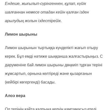
Ендеше, жығылып-сүрінгеннен, құлап, күйік
шалғаннан немесе отадан кейін қалған ізден
арылудың жолын іздестірейік.
Лимон шырыны
Лимон шырынын тыртыққа күнделікті жағып отыру
керек. Бұл емді нәтиже шыққанша жалғастырыңыз. С
дәруменіне бай лимон шырыны дөңкиіп тұрған теріні
жұмсартып, орнына келтіреді және қызарғанын
(кейбірі көгергенді) басады.
Алоэ вера
Ол терінің қайта қалпына келуін қамтамасыз етеді.