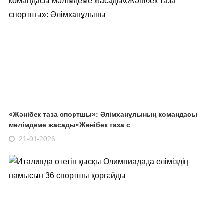
«Жәнібек таза спортшы»: Әлімханұлының командасы
мәлімдеме жасады«Жәнібек таза с
21-01-2026