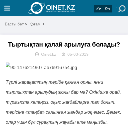
Kz
Ru
Басты бет
>
Қоғам
Тыртықтан қалай арылуға болады?
Oinet.kz
05-03-2019
Түрлі жарақаттың теріде қалған орны, яғни
тыртықтан арылудың жолы бар ма? Өкінішке орай,
тұрмыста келеңсіз, оқыс жағдайларға тап болып,
терісіне «таңба» салынған жандар жоқ емес. Демек,
олар үшін бұл сұрақтың жауабы өте маңызды.