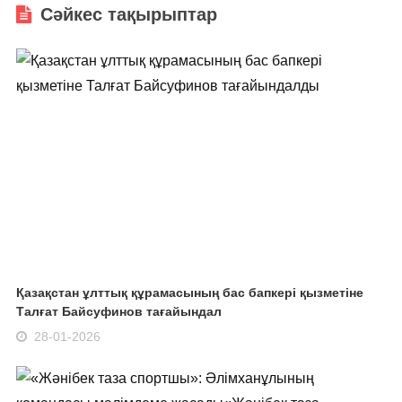
Сәйкес тақырыптар
Қазақстан ұлттық құрамасының бас бапкері қызметіне
Талғат Байсуфинов тағайындал
28-01-2026