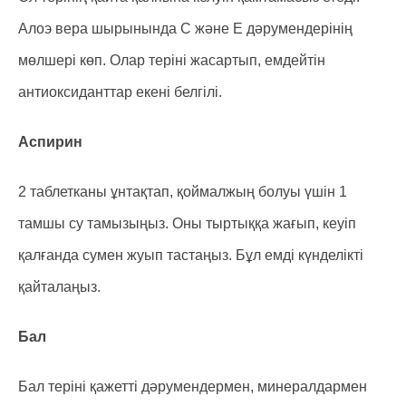
Алоэ вера шырынында С және Е дәрумендерінің
мөлшері көп. Олар теріні жасартып, емдейтін
антиоксиданттар екені белгілі.
Аспирин
2 таблетканы ұнтақтап, қоймалжың болуы үшін 1
тамшы су тамызыңыз. Оны тыртыққа жағып, кеуіп
қалғанда сумен жуып тастаңыз. Бұл емді күнделікті
қайталаңыз.
Бал
Бал теріні қажетті дәрумендермен, минералдармен