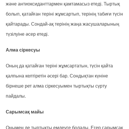
және антиоксиданттармен қамтамасыз етеді. Тыртық
болып, қатайған теріні жұмсартып, терінің табиғи түсін
қайтарады. Сондай-ақ терінің жаңа жасушаларының
түзілуіне әсер етеді.
Алма сіркесуы
Оның да қатайған теріні жұмсартатын, түсін қайта
қалпына келтіретін әсері бар. Сондықтан күніне
бірнеше рет алма сіркесуымен тыртықты сүрту
пайдалы.
Сарымсақ майы
Онымен де тыртықты емдеуге болады. Егер сарымсақ