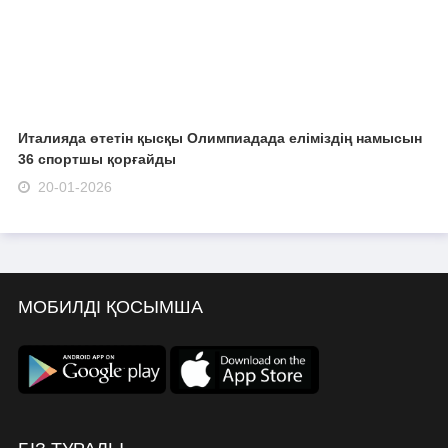
Италияда өтетін қысқы Олимпиадада еліміздің намысын
36 спортшы қорғайды
20-01-2026
МОБИЛДІ ҚОСЫМША