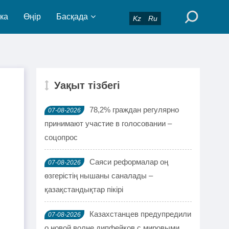
ка
Өңір
Басқада
Kz
Ru
Уақыт тізбегі
78,2% граждан регулярно
07-08-2026
принимают участие в голосовании –
соцопрос
Саяси реформалар оң
07-08-2026
өзгерістің нышаны саналады –
қазақстандықтар пікірі
Казахстанцев предупредили
07-08-2026
о новой волне дипфейков с мировыми