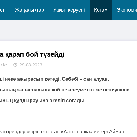
ет
Жаңалықтар
Уақыт керуені
Қоғам
Экономи
а қарап бой түзейді
t.kz
29-08-2023
і неке ажырасып кетеді. Себебі – сан алуан.
ның жараспауына көбіне әлеуметтік жетіспеушілік
сының құлдырауына әкеліп соғады.
і өрендер өсіріп отырған «Алтын алқа» иегері Айман