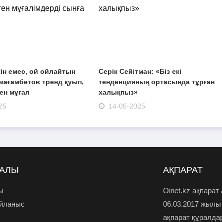
ін емес, ой ойлайтын
Серік Сейітман: «Біз екі
мағамбетов тренд қуып,
тенденцияның ортасында тұрған
ен мұғал
халықпыз»
25
14-05-2025
РАЛЫ
АҚПАРАТ
ы
Oinet.kz ақпарат
айланыс
06.03.2017 жылы
ақпарат құралда