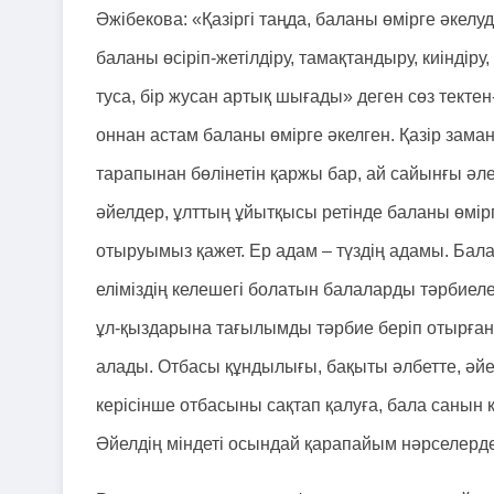
Әжібекова: «Қазіргі таңда, баланы өмірге әкел
баланы өсіріп-жетілдіру, тамақтандыру, киіндір
туса, бір жусан артық шығады» деген сөз тект
оннан астам баланы өмірге әкелген. Қазір заман
тарапынан бөлінетін қаржы бар, ай сайынғы әлеу
әйелдер, ұлттың ұйытқысы ретінде баланы өмірге
отыруымыз қажет. Ер адам – түздің адамы. Бал
еліміздің келешегі болатын балаларды тәрбиел
ұл-қыздарына тағылымды тәрбие беріп отырған 
алады. Отбасы құндылығы, бақыты әлбетте, әйел
керісінше отбасыны сақтап қалуға, бала санын 
Әйелдің міндеті осындай қарапайым нәрселерд