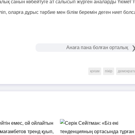
лық санын көбейтуге ат салысып жүрген аналарды Үкімет т
ліп, оларға дұрыс тәрбие мен білім беремін деген ниет болс
Анаға пана болған орталық
қоғам
пікір
демократ