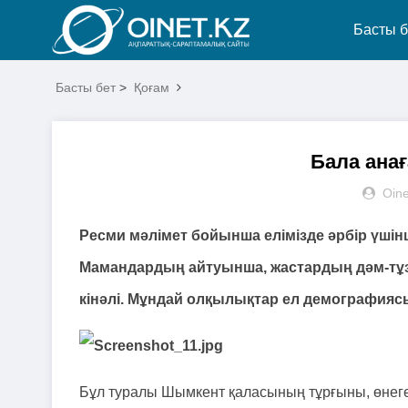
Басты б
Басты бет
>
Қоғам
Бала анағ
Oine
Ресми мәлімет бойынша елімізде әрбір үшінш
Мамандардың айтуынша, жастардың дәм-тұзы
кінәлі. Мұндай олқылықтар ел демография
Бұл туралы Шымкент қаласының тұрғыны, өнегел