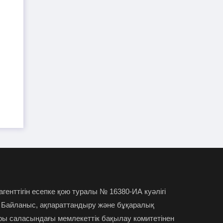
TikTok-та тікелей эфир
01-08-2026
жүргізген әйел айыппұл арқалады
Түркістан облысында үш тіс
31-07-2026
дәрігері МӘМС аясында 43 мың адамның
тісін "емдеген"
Руслан Берденов не үшін
30-07-2026
Respublica партиясынан кеткенін
түсіндірді
Жанысбек ӨТЕГЕН:
30-07-2026
Әділетті таңдағаныма ешқашан өкінген
емеспін
 агенттігін есепке қою туралы № 16380-ИА куәлігі
 Байланыс, ақпараттандыру және бұқаралық
Күдікті қылмыстық іс,
29-07-2026
ры саласындағы мемлекеттік бақылау комитетінен