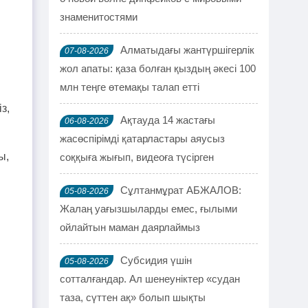
знаменитостями
Алматыдағы жантүршігерлік
07-08-2026
н
жол апаты: қаза болған қыздың әкесі 100
млн теңге өтемақы талап етті
з,
Ақтауда 14 жастағы
06-08-2026
жасөспірімді қатарластары аяусыз
ы,
соққыға жығып, видеоға түсірген
Сұлтанмұрат АБЖАЛОВ:
05-08-2026
Жалаң уағызшыларды емес, ғылыми
ойлайтын маман даярлаймыз
Субсидия үшін
05-08-2026
сотталғандар. Ал шенеуніктер «судан
таза, сүттен ақ» болып шықты