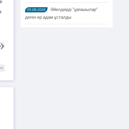
е
Әйелдерді "ұрғашылар"
05-08-2026
а
деген ер адам ұсталды
ҰҚК 114 адамды ұстады
04-08-2026
Шымкентте мефедронның ірі
03-08-2026
партиясы тәркіленді: ерлі-зайыпты
ұсталды
ия
Шалқардың бұрынғы әкім
02-08-2026
ақталып шығу үшін алаяққа 4 миллион
теңге берген
Қазақстандық азамат
01-08-2026
журналист Лұқпан Ахмедияровты жала
жапқаны үшін жауапқа тартуды талап
етті