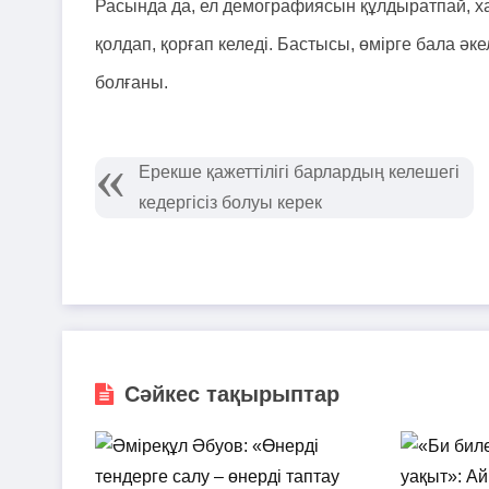
Расында да, ел демографиясын құлдыратпай, ха
қолдап, қорғап келеді. Бастысы, өмірге бала әке
болғаны.
Ерекше қажеттілігі барлардың келешегі
кедергісіз болуы керек
Сәйкес тақырыптар