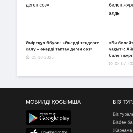
Әміреқұл Әбуов: «Өнерді тендерге
«Би билейт
салу – өнерді таптау деген сөз»
уақыт»: Ай
билеп жүрг
23-10-2025
08-07-20
МОБИЛДІ ҚОСЫМША
БІЗ ТУ
Біз турал
Бізбен б
Жарнама