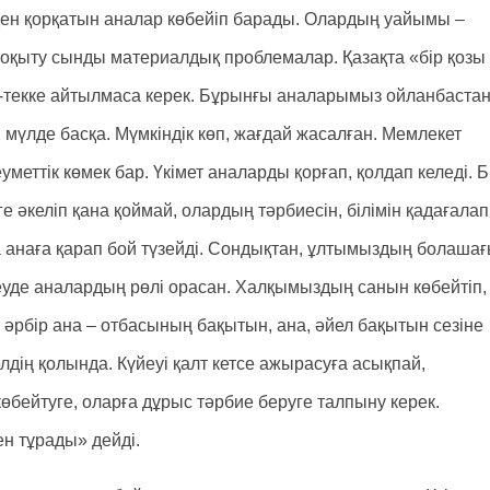
уден қорқатын аналар көбейіп барады. Олардың уайымы –
у, оқыту сынды материалдық проблемалар. Қазақта «бір қозы
ен-текке айтылмаса керек. Бұрынғы аналарымыз ойланбаста
 мүлде басқа. Мүмкіндік көп, жағдай жасалған. Мемлекет
меттік көмек бар. Үкімет аналарды қорғап, қолдап келеді. Бі
 әкеліп қана қоймай, олардың тәрбиесін, білімін қадағалап
а анаға қарап бой түзейді. Сондықтан, ұлтымыздың болашағ
еуде аналардың рөлі орасан. Халқымыздың санын көбейтіп,
әрбір ана – отбасының бақытын, ана, әйел бақытын сезіне
дің қолында. Күйеуі қалт кетсе ажырасуға асықпай,
көбейтуге, оларға дұрыс тәрбие беруге талпыну керек.
ен тұрады» дейді.