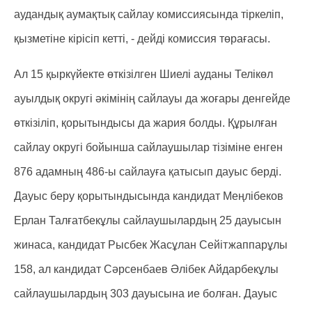
аудандық аумақтық сайлау комиссиясында тіркеліп,
қызметіне кірісіп кетті, - дейді комиссия төрағасы.
Ал 15 қыркүйекте өткізілген Шиелі ауданы Телікөл
ауылдық округі әкімінің сайлауы да жоғары денгейде
өткізіліп, қорытындысы да жария болды. Құрылған
сайлау округі бойынша сайлаушылар тізіміне енген
876 адамның 486-ы сайлауға қатысып дауыс берді.
Дауыс беру қорытындысында кандидат Меңлібеков
Ерлан Талғатбекұлы сайлаушылардың 25 дауысын
жинаса, кандидат Рысбек Жасұлан Сейітжаппарұлы
158, ал кандидат Сәрсенбаев Әлібек Айдарбекұлы
сайлаушылардың 303 дауысына ие болған. Дауыс