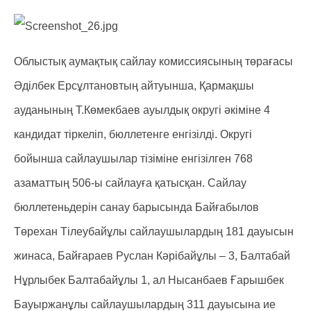
Облыстық аумақтық сайлау комиссиясының төрағасы
Әділбек Ерсұлтановтың айтуынша, Қармақшы
ауданының Т.Көмекбаев ауылдық округі әкіміне 4
кандидат тіркеліп, бюллетенге енгізілді. Округі
бойынша сайлаушылар тізіміне енгізілген 768
азаматтың 506-ы сайлауға қатысқан. Сайлау
бюллетеньдерін санау барысында Байғабылов
Төрехан Тілеубайұлы сайлаушылардың 181 дауысын
жинаса, Байғараев Руслан Кәрібайұлы – 3, Балтабай
Нұрлыбек Балтабайұлы 1, ал Нысанбаев Ғарышбек
Бауыржанұлы сайлаушылардың 311 дауысына ие