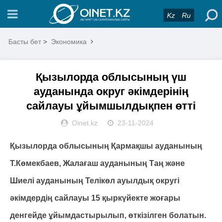
Kz
Ru
Басты бет
>
Экономика
Қызылорда облысының үш
ауданында округ әкімдерінің
сайлауы ұйымшылдықпен өтті
Oinet.kz
23-11-2024
Қызылорда облысының Қармақшы ауданының
Т.Көмекбаев, Жалағаш ауданының Таң және
Шиелі ауданының Телікөл ауылдық округі
әкімдердің сайлауы 15 қыркүйекте жоғары
денгейде ұйымдастырылып, өткізілген болатын.