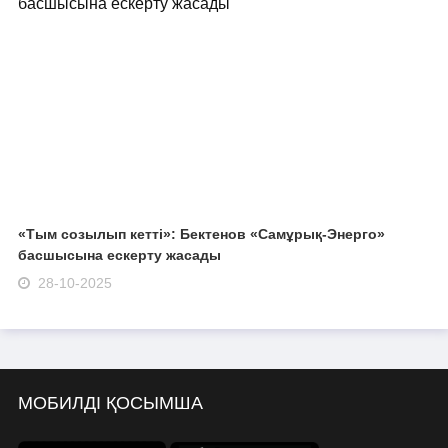
«Тым созылып кетті»: Бектенов «Самұрық-Энерго»
басшысына ескерту жасады
28-10-2025
МОБИЛДІ ҚОСЫМША