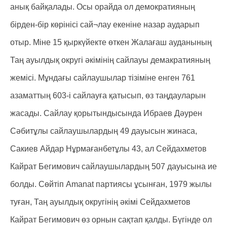
анық байқалады. Осы орайда ол демократияның
бірден-бір көрінісі сай¬лау екеніне назар аударып
отыр. Міне 15 қыркүйекте өткен Жалағаш ауданының
Таң ауылдық округі әкімінің сайлауы демакратияның
жемісі. Мұндағы сайлаушылар тізіміне енген 761
азаматтың 603-і сайлауға қатысып, өз таңдауларын
жасады. Сайлау қорытындысында Ибраев Дәурен
Сәбитұлы сайлаушылардың 49 дауысын жинаса,
Сакиев Айдар Нұрмағанбетұлы 43, ал Сейдахметов
Кайрат Бегимович сайлаушылардың 507 дауысына ие
болды. Сөйтіп Amanat партиясы ұсынған, 1979 жылы
туған, Таң ауылдық округінің әкімі Сейдахметов
Кайрат Бегимович өз орнын сақтап қалды. Бүгінде ол