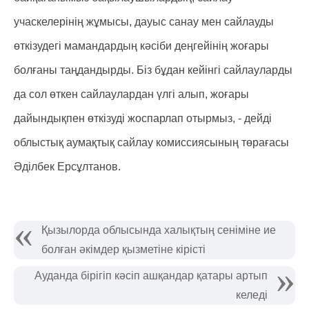
учаскелерінің жұмысы, дауыс санау мен сайлауды
өткізудегі мамандардың кәсіби деңгейінің жоғары
болғаны таңдандырды. Біз бұдан кейінгі сайлауларды
да сол өткен сайлаулардан үлгі алып, жоғары
дайындықпен өткізуді жоспарлап отырмыз, - дейді
облыстық аумақтық сайлау комиссиясының төрағасы
Әділбек Ерсұлтанов.
Қызылорда облысында халықтың сеніміне ие
болған әкімдер қызметіне кірісті
Ауданда бірігіп кәсіп ашқандар қатары артып
келеді