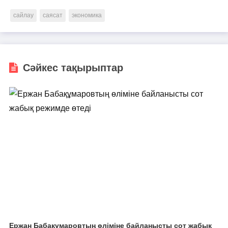
сайлау
саясат
экономика
Сәйкес тақырыптар
Ержан Бабақұмаровтың өліміне байланысты сот жабық