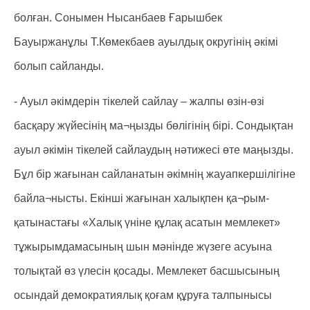
болған. Сонымен Нысанбаев Ғарышбек
Бауыржанұлы Т.Көмекбаев ауылдық округінің әкімі
болып сайланды.
- Ауыл әкімдерін тікелей сайлау – жалпы өзін-өзі
басқару жүйесінің ма¬ңызды бөлігінің бірі. Сондықтан
ауыл әкімін тікелей сайлаудың нәтижесі өте маңызды.
Бұл бір жағынан сайланатын әкімнің жауапкершілігіне
байла¬нысты. Екінші жағынан халықпен қа¬рым-
қатынастағы «Халық үніне құлақ асатын мемлекет»
тұжырымдамасының шын мәнінде жүзеге асуына
толықтай өз үлесін қосады. Мемлекет басшысының
осындай демократиялық қоғам құруға талпынысы