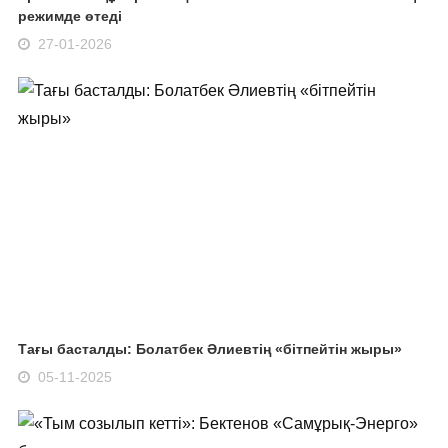
режимде өтеді
27-01-2026
Тағы басталды: Болатбек Әлиевтің «бітпейтін жыры»
05-11-2025