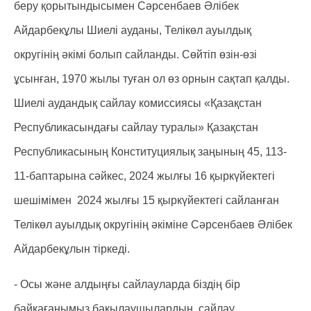
беру қорытындысымен Сәрсенбаев Әлібек
Айдарбекұлы Шиелі ауданы, Телікөл ауылдық
округінің әкімі болып сайланды. Сөйтіп өзін-өзі
ұсынған, 1970 жылы туған ол өз орнын сақтап қалды.
Шиелі аудандық сайлау комиссиясы «Қазақстан
Республикасындағы сайлау туралы» Қазақстан
Республикасының Конституциялық заңының 45, 113-
11-баптарына сәйкес, 2024 жылғы 16 қыркүйектегі
шешімімен 2024 жылғы 15 қыркүйектегі сайланған
Телікөл ауылдық округінің әкіміне Сәрсенбаев Әлібек
Айдарбекұлын тіркеді.
- Осы және алдыңғы сайлауларда біздің бір
байқағанымыз бақылаушылардың, сайлау