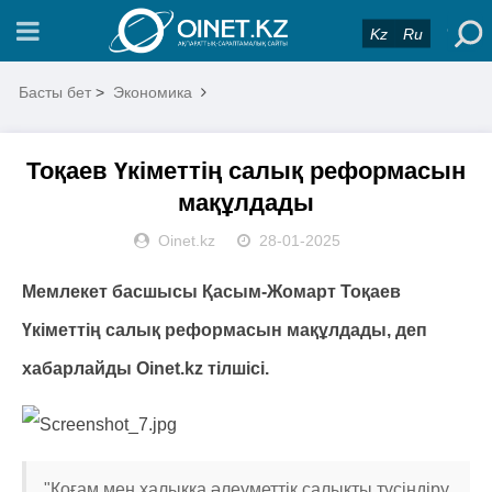
Kz
Ru
Басты бет
>
Экономика
Тоқаев Үкіметтің салық реформасын
мақұлдады
Oinet.kz
28-01-2025
Мемлекет басшысы Қасым-Жомарт Тоқаев
Үкіметтің салық реформасын мақұлдады, деп
хабарлайды Oinet.kz тілшісі.
"Қоғам мен халыққа әлеуметтік салықты түсіндіру