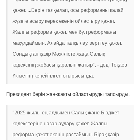
қажет. ...Бәрін талқылап, осы реформаны қалай
жүзеге асыру керек екенін ойластыру қажет.
Жалпы реформа қажет, мен бұл реформаны
мақұлдаймын. Алайда талқылау, зерттеу қажет.
Сондықтан қазір Мәжілісте жаңа Салық
кодексінің жобасы қаралып жатыр", - деді Тоқаев
Үкіметтің кеңейтілген отырысында.
Президент бәрін жан-жақты ойластыруды тапсырды.
"2025 жылы ең алдымен Салық және Бюджет
кодекстеріне назар аудару қажет. Жалпы
реформа қажет екенін растаймын. Бірақ қазір