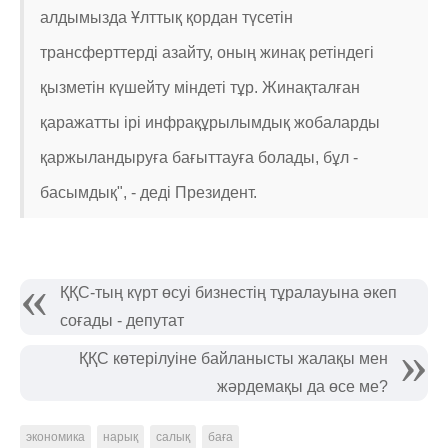
алдымызда Ұлттық қордан түсетін
трансферттерді азайту, оның жинақ ретіндегі
қызметін күшейту міндеті тұр. Жинақталған
қаражатты ірі инфрақұрылымдық жобаларды
қаржыландыруға бағыттауға болады, бұл -
басымдық", - деді Президент.
ҚҚС-тың күрт өсуі бизнестің тұралауына әкеп
соғады - депутат
ҚҚС көтерілуіне байланысты жалақы мен
жәрдемақы да өсе ме?
экономика
нарық
салық
баға