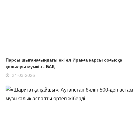
Парсы шығанағындағы екі ел Иранға қарсы соғысқа
қосылуы мүмкін - БАҚ
24-03-2026