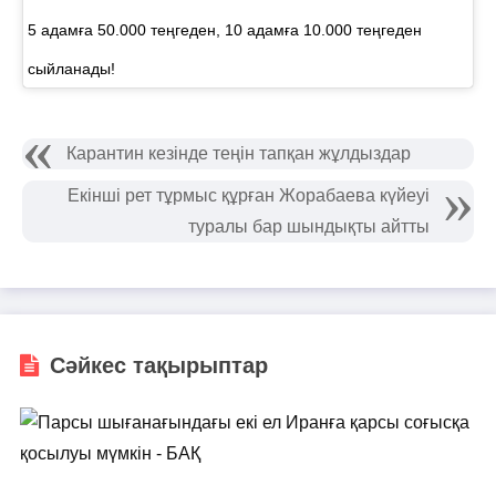
5 адамға 50.000 теңгеден, 10 адамға 10.000 теңгеден
сыйланады!
Карантин кезінде теңін тапқан жұлдыздар
​Екінші рет тұрмыс құрған Жорабаева күйеуі
туралы бар шындықты айтты
Сәйкес тақырыптар