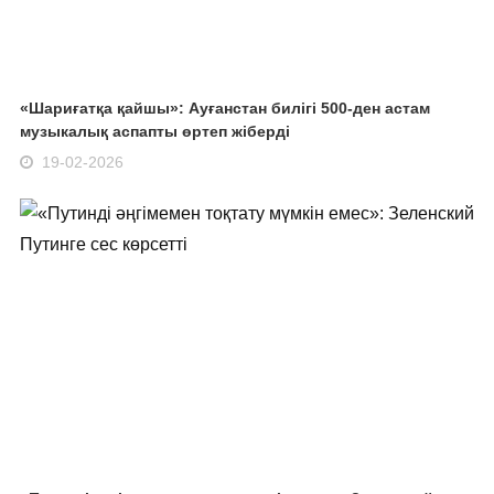
«Шариғатқа қайшы»: Ауғанстан билігі 500-ден астам
музыкалық аспапты өртеп жіберді
19-02-2026