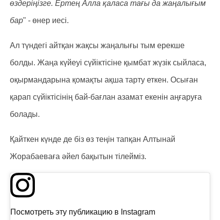
өздеріңізге. Ертең Алла қаласа тағы да жаңалығым
бар
" - өнер иесі.
Ал түндегі айтқан жақсы жаңалығы тым ерекше
болды. Жаңа күйеуі сүйіктісіне қымбат жүзік сыйласа,
оқырмандарына қомақты ақша тарту еткен. Осыған
қарап сүйіктісінің бай-бағлан азамат екенін аңғаруға
болады.
Қайткен күнде де біз өз теңін тапқан Алтынай
Жорабаеваға әйел бақытын тілейміз.
Посмотреть эту публикацию в Instagram