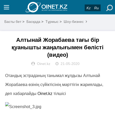
Kz
Ru
Басты бет
>
Басқада
>
Тұрмыс
>
Шоу-бизнес
Алтынай Жорабаева тағы бір
қуанышты жаңалығымен бөлісті
(видео)
Oinet.kz
21-05-2020
Отандық эстраданың танымал жұлдызы Алтынай
Жорабаева өзінің сүйіктісінің мәрттігін жариялады,
деп хабарлайды
Oinet.kz
тілшісі