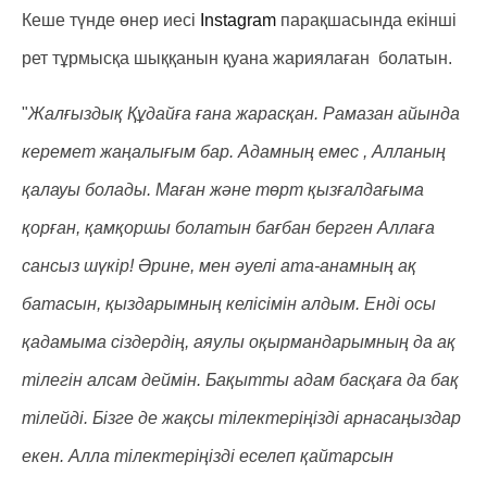
Кеше түнде өнер иесі
Instagram
парақшасында екінші
рет тұрмысқа шыққанын қуана жариялаған болатын.
"
Жалғыздық Құдайға ғана жарасқан. Рамазан айында
керемет жаңалығым бар. Адамның емес , Алланың
қалауы болады. Маған және төрт қызғалдағыма
қорған, қамқоршы болатын бағбан берген Аллаға
сансыз шүкір! Әрине, мен әуелі ата-анамның ақ
батасын, қыздарымның келісімін алдым. Енді осы
қадамыма сіздердің, аяулы оқырмандарымның да ақ
тілегін алсам деймін. Бақытты адам басқаға да бақ
тілейді. Бізге де жақсы тілектеріңізді арнасаңыздар
екен. Алла тілектеріңізді еселеп қайтарсын