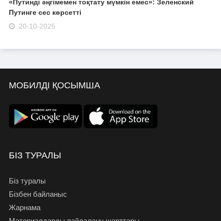
«Путинді әңгімемен тоқтату мүмкін емес»: Зеленский
Путинге сес көрсетті
20-10-2025
МОБИЛДІ ҚОСЫМША
БІЗ ТУРАЛЫ
Біз туралы
Бізбен байланыс
Жарнама
Материалдарды пайдалану шарттары