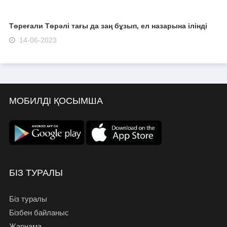
Төреғали Төрәлі тағы да заң бұзып, ел назарына ілінді
14-06-2023
МОБИЛДІ ҚОСЫМША
БІЗ ТУРАЛЫ
Біз туралы
Бізбен байланыс
Жарнама