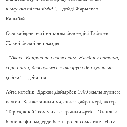
шығуына тілекшімін!", –
дейді Жарылқап
Қалыбай.
Осы хабарды естіген қоғам белсендісі Ғабиден
Жәкей былай деп жазды.
- "Ағасы Қайрат пен сөйлестім. Жағдайы орташа,
сорпа ішіп, денсаулығы жақсаруда деп қуантып
қойды", –
дейді ол.
Айта кетейік, Дархан Дайырбек 1969 жылы дүниеге
келген. Қазақстанның мәдениет қайраткері, актер.
"Терісқақпай" комедия театрының әртісі. Отандық
бірнеше фильмдерде басты рөлді сомдаған: "Әкім",