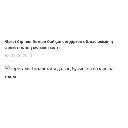
Өртті бірінші болып байқап сөндірген облыс әкімінің
әрекеті елдің күлкісін келті
23-06-2023