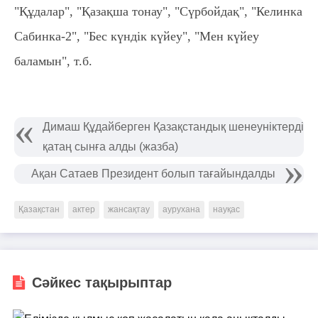
"Құдалар", "Қазақша тонау", "Сүрбойдақ", "Келинка
Сабинка-2", "Бес күндік күйеу", "Мен күйеу
баламын", т.б.
Димаш Құдайберген Қазақстандық шенеуніктерді
қатаң сынға алды (жазба)
Ақан Сатаев Президент болып тағайындалды
Қазақстан
актер
жансақтау
аурухана
науқас
Сәйкес тақырыптар