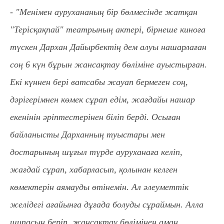
- "Менімен аурухананың бір бөлмесінде жатқан
"Терісқақпай" театрының актері, бірнеше киноға
түскен Дархан Дайырбектің дем алуы нашарлаған
соң 6 күн бұрын жансақтау бөліміне ауыстырған.
Екі күннен бері ватсабы жауап бермеген соң,
дәрігерімнен көмек сұрап едім, жағдайы нашар
екенінін әріптестерінен біліп берді. Осыған
байланысты Дарханның туыстары мен
достарының шұғыл түрде ауруханаға келіп,
жағдай сұрап, хабарласып, қолынан келген
көмектерін аямауды өтінемін. Ал әлеуметтік
желідегі ағайынға дұғада болуды сұраймын. Алла
шипасын беріп, жансақтау бөлімінен аман