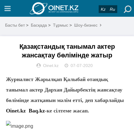
Kz
Ru
Басты бет
>
Басқада
>
Тұрмыс
>
Шоу-бизнес
Қазақстандық танымал актер
жансақтау бөлімінде жатыр
Oinet.kz
07-07-2020
Журналист Жарылқап Қалыбай отандық
танымал актер Дархан Дайырбектің жансақтау
бөлімінде жатқанын мәлім етті, деп хабарлайды
Oinet.kz
Baq.kz
-ке сілтеме жасап.