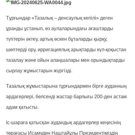
Тұрғындар «Тазалық – денсаулық кепілі» деген
ұранды ұстанып, өз аулаларындағы ағаштарды
түптерін әктеу, артық өскен бұталарды қырқу,
шөптерді ору, ирригациялық арықтарды күл-қоқыстан
тазалау және ойын алаңшалары мен орындықтарды
сырлау жұмыстарын жүргізді.
Тазалық жұмыстарына тұрғындармен бірге ауданның
ардагерлері, белсенді жастар барлығы 200-ден астам
адам қатысты.
Іс-шараға қатысқан аудандық ардагерлер кеңесінің
төрағасы Исамудин Наштайұлы Президентіміздің