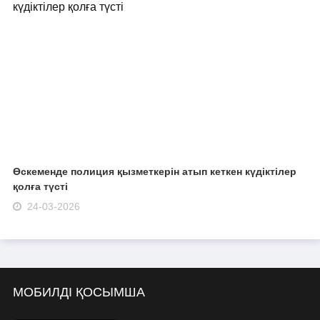
Өскеменде полиция қызметкерін атып кеткен күдіктілер
қолға түсті
24-03-2026
МОБИЛДІ ҚОСЫМША