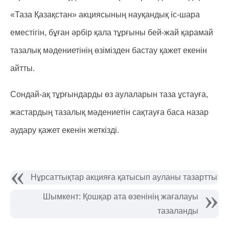
«Таза Қазақстан» акциясының науқандық іс-шара
еместігін, бұған әрбір қала тұрғыны бей-жай қарамай
тазалық мәдениетінің өзімізден бастау қажет екенін
айтты.
Сондай-ақ тұрғындарды өз аулаларын таза ұстауға,
жастардың тазалық мәдениетін сақтауға баса назар
аудару қажет екенін жеткізді.
Нұрсаттықтар акцияға қатысып ауланы тазартты
Шымкент: Қошқар ата өзенінің жағалауы
тазаланды