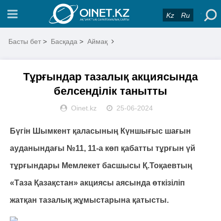
Kz
Ru
Басты бет
>
Басқада
>
Аймақ
Тұрғындар тазалық акциясында
белсенділік танытты
Oinet.kz
25-06-2024
Бүгін Шымкент қаласының Күншығыс шағын
ауданындағы №11, 11-а көп қабатты тұрғын үй
тұрғындары Мемлекет басшысы Қ.Тоқаевтың
«Таза Қазақстан» акциясы аясында өткізіліп
жатқан тазалық жұмыстарына қатысты.