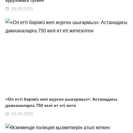
ауруханаға түскен
28-05-2026
«Ол етті бәріміз жеп жүрген шығармыз»: Астанадағы
дәмханаларға 750 келі ит еті жетк
19-05-2026