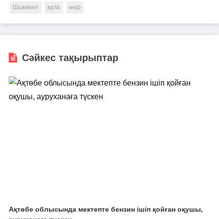
Шымкент
қала
өңір
Сәйкес тақырыптар
Ақтөбе облысында мектепте бензин ішіп қойған оқушы,