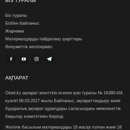
БІЗ ТУРАЛЫ
Біз туралы
Бізбен байланыс
Жарнама
Материалдарды пайдалану шарттары
Әлеуметтік желілеріміз:
АҚПАРАТ
Oinet.kz ақпарат агенттігін есепке қою туралы № 16380-ИА
куәлігі 06.03.2017 жылы Байланыс, ақпараттандыру және
бұқаралық ақпарат құралдары саласындағы мемлекеттік
бақылау комитетінен берілді.
Желілік басылым материалдары 18 жасқа толған және 18