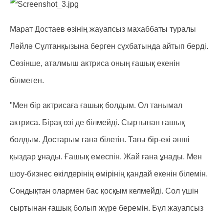
Марат Достаев өзінің жауапсыз махаббаты туралы
Ләйлә Сұлтанқызына берген сұхбатында айтып берді.
Сөзінше, аталмыш актриса оның ғашық екенін
білмеген.
"Мен бір актрисаға ғашық болдым. Ол танымал
актриса. Бірақ өзі де білмейді. Сыртынан ғашық
болдым. Достарым ғана білетін. Тағы бір-екі әнші
қыздар ұнады. Ғашық емеспін. Жай ғана ұнады. Мен
шоу-бизнес өкілдерінің өмірінің қандай екенін білемін.
Сондықтан олармен бас қосқым келмейді. Сол үшін
сыртынан ғашық болып жүре беремін. Бұл жауапсыз