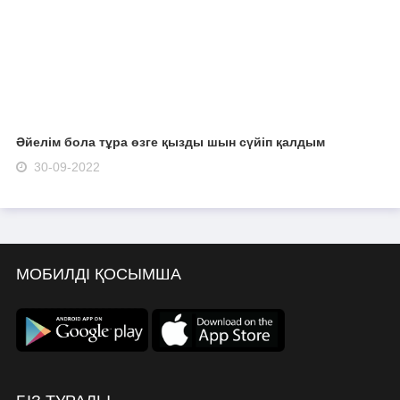
Әйелім бола тұра өзге қызды шын сүйіп қалдым
30-09-2022
МОБИЛДІ ҚОСЫМША