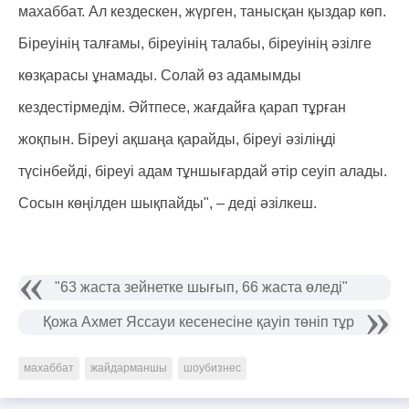
махаббат. Ал кездескен, жүрген, танысқан қыздар көп.
Біреуінің талғамы, біреуінің талабы, біреуінің әзілге
көзқарасы ұнамады. Солай өз адамымды
кездестірмедім. Әйтпесе, жағдайға қарап тұрған
жоқпын. Біреуі ақшаңа қарайды, біреуі әзіліңді
түсінбейді, біреуі адам тұншығардай әтір сеуіп алады.
Сосын көңілден шықпайды", – деді әзілкеш.
"63 жаста зейнетке шығып, 66 жаста өледі"
Қожа Ахмет Яссауи кесенесіне қауіп төніп тұр
махаббат
жайдарманшы
шоубизнес