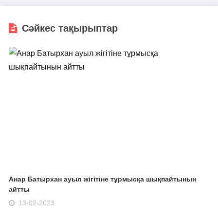
Сәйкес тақырыптар
Анар Батырхан ауыл жігітіне тұрмысқа шықпайтынын
айтты
13-02-2023