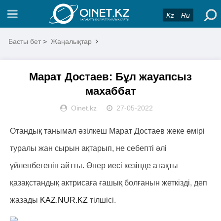
Kz
Ru
Басты бет
>
Жаңалықтар
Марат Достаев: Бұл жауапсыз
махаббат
Oinet.kz
27-05-2022
Отандық танымал әзілкеш Марат Достаев жеке өмірі
туралы жан сырын ақтарып, не себепті әлі
үйленбегенін айтты. Өнер иесі кезінде атақты
қазақстандық актрисаға ғашық болғанын жеткізді, деп
жазады
KAZ.NUR.KZ
тілшісі.