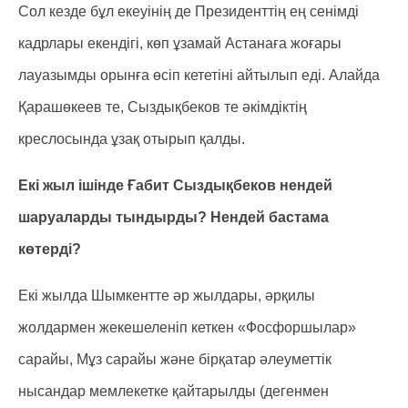
Сол кезде бұл екеуінің де Президенттің ең сенімді
кадрлары екендігі, көп ұзамай Астанаға жоғары
лауазымды орынға өсіп кететіні айтылып еді. Алайда
Қарашөкеев те, Сыздықбеков те әкімдіктің
креслосында ұзақ отырып қалды.
Екі жыл ішінде Ғабит Сыздықбеков нендей
шаруаларды тындырды? Нендей бастама
көтерді?
Екі жылда Шымкентте әр жылдары, әрқилы
жолдармен жекешеленіп кеткен «Фосфоршылар»
сарайы, Мұз сарайы және бірқатар әлеуметтік
нысандар мемлекетке қайтарылды (дегенмен