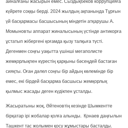
айналғаны жасырын емес. Сыздықбеков коррупцияға
күйрете соққы берді. 2024 жылдың ақпанында Тұрғын
үй басқармасы басшысының міндетін атқарушы А.
Момыновты аппарат жиналысының үстінде антикорға
ұстатып жібергені қоғамда қызу талқыға түсті.
Дегенмен соңғы уақытта үшінші мегаполисте
жемқорлықпен күрестің қарқыны бәсеңдей бастаған
сияқты. Оған дәлел соңғы бір айдың көлемінде бір
емес, екі бірдей басқарма басшысы жемқорлық
қылмыс жасады деген күдікпен ұсталды.
Жасыратыны жоқ, Әйтеновтің кезінде Шымкентте
бірқатар ірі жобалар қолға алынды. Қонаев даңғылын
Ташкент тас жолымен қосу жұмыстары басталды.