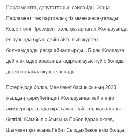
Парламенттің депутаттарын сайлайды. Жаңа
Парламент тек партиялық тізіммен жасақталады.
Кешегі күні Президент халыққа арнаған Жолдауында
ел аузында бұған дейін айтылып жүрген
болжамдарды расқа айналдырды... Бірақ Жолдауға
дейін әкімдер арасында кадрлық ауыс-түйіс болады
деген жорамал жүзеге аспады.
Естеріңізде болса, Мемлекет басшысының 2023
жылдың қыркүйегіндегі Жолдауынан кейін өңір
әкімдері арасында біраз ауыс-түйістер жасалғаны
белгілі. Жамбыл облысына Ербол Қарашөкеев,
Шымкент қаласына Ғабит Сыздықбеков әкім болды.