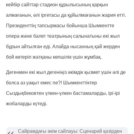
кейбір сайттар стадион құрылысының қарқын
алмағанын, әлі іргетасы да құйылмағанын жария етті.
Президенттің тапсырмасы бойынша Шымкентте
опера және балет театрының салынатыны екі жыл
бұрын айтылған еді. Алайда нысанның қай жерден
бой көтеріп жатқаны көпшілік үшін жұмбақ.
Дегенмен екі жыл дегеніңіз әкімдік қызмет үшін әлі де
болса аз уақыт емес пе?! Шымкенттіктер
Сыздықбековтен үлкен-үлкен бастамаларды, ірі-ірі
жобаларды күтеді.
Сайрамдағы әкім сайлауы: Сценарий қазірден