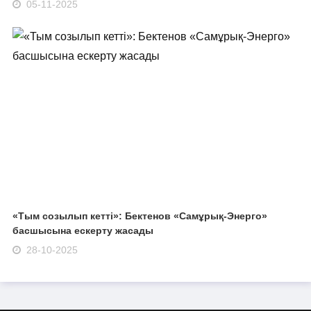
05-11-2025
«Тым созылып кетті»: Бектенов «Самұрық-Энерго»
басшысына ескерту жасады
28-10-2025