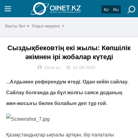
Kz
Ru
Басты бет
>
Уақыт керуені
Сыздықбековтің екі жылы: Көпшілік
әкімнен ірі жобалар күтеді
Oinet.kz
10-09-2025
‍...Алдымен референдум өтеді. Одан кейін сайлау.
Сайлау болғанда да бұл жолғы саяси доданың
жөн-жосығы бөлек болайын деп тұр ғой.
Қазақстандықтар ықпалы артқан, бір палаталы