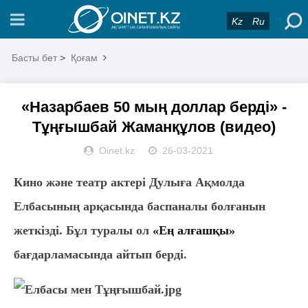
Kz
Ru
Басты бет
>
Қоғам
«Назарбаев 50 мың доллар берді» -
Тұңғышбай Жаманқұлов (видео)
Oinet.kz
26-03-2021
Кино және театр актері Дулыға Ақмолда
Елбасының арқасында баспаналы болғанын
жеткізді. Бұл туралы ол
«Ең алғашқы»
бағдарламасында айтып берді.