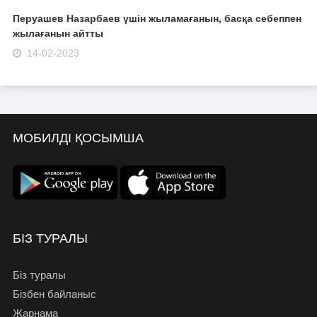
Перуашев Назарбаев үшін жыламағанын, басқа себеппен
жылағанын айтты
14-02-2023
МОБИЛДІ ҚОСЫМША
БІЗ ТУРАЛЫ
Біз туралы
Бізбен байланыс
Жарнама