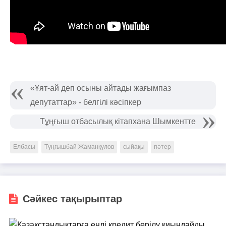
«Ұят-ай деп осыны айтады жағымпаз
депутаттар» - белгілі кәсіпкер
Тұңғыш отбасылық кітапхана Шымкентте
Елбасы
Тұңғышбай Жаманқұлов
сыйақы
пәтер
Сәйкес тақырыптар