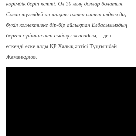
көрімдік беріп кетті. Ол 50 мың доллар болатын.
Соған түгелдей он шақты пәтер сатып алдым да,
бүкіл коллективке бір-бір айлықтан Елбасымыздың
берген сүйіншісінен сыйақы жасадым, –
деп
өткенді еске алды ҚР Халық әртісі Тұңғышбай
Жаманқұлов.