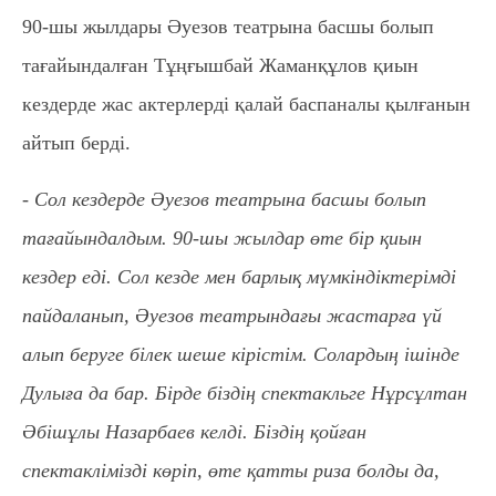
90-шы жылдары Әуезов театрына басшы болып
тағайындалған Тұңғышбай Жаманқұлов қиын
кездерде жас актерлерді қалай баспаналы қылғанын
айтып берді.
- Сол кездерде Әуезов театрына басшы болып
тағайындалдым. 90-шы жылдар өте бір қиын
кездер еді. Сол кезде мен барлық мүмкіндіктерімді
пайдаланып, Әуезов театрындағы жастарға үй
алып беруге білек шеше кірістім. Солардың ішінде
Дулыға да бар. Бірде біздің спектакльге Нұрсұлтан
Әбішұлы Назарбаев келді. Біздің қойған
спектаклімізді көріп, өте қатты риза болды да,