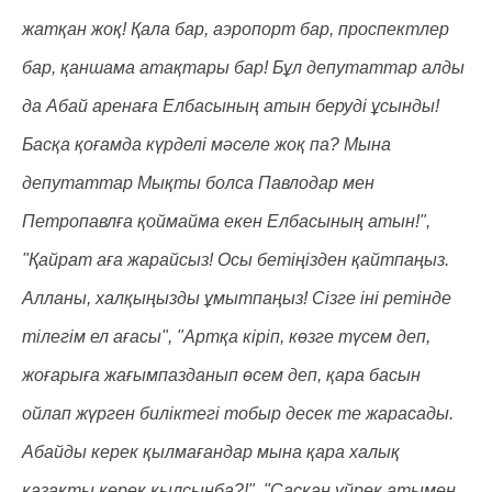
жатқан жоқ! Қала бар, аэропорт бар, проспектлер
бар, қаншама атақтары бар! Бұл депутаттар алды
да Абай аренаға Елбасының атын беруді ұсынды!
Басқа қоғамда күрделі мәселе жоқ па? Мына
депутаттар Мықты болса Павлодар мен
Петропавлға қоймайма екен Елбасының атын!",
"Қайрат аға жарайсыз! Осы бетіңізден қайтпаңыз.
Алланы, халқыңызды ұмытпаңыз! Сізге іні ретінде
тілегім ел ағасы", "Артқа кіріп, көзге түсем деп,
жоғарыға жағымпазданып өсем деп, қара басын
ойлап жүрген биліктегі тобыр десек те жарасады.
Абайды керек қылмағандар мына қара халық
қазақты керек қылсынба?!", "Сасқан үйрек атымен