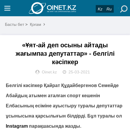
Kz
Ru
Басты бет
>
Қоғам
«Ұят-ай деп осыны айтады
жағымпаз депутаттар» - белгілі
кәсіпкер
Oinet.kz
25-03-2021
Белгілі кәсіпкер Қайрат Құдайбергенов Семейде
Абайдың атымен аталған спорт кешенін
Елбасының есіміне ауыстыру туралы депутаттар
ұсынысына қарсылығын білдірді. Бұл туралы ол
Instagram
парақшасында жазды.