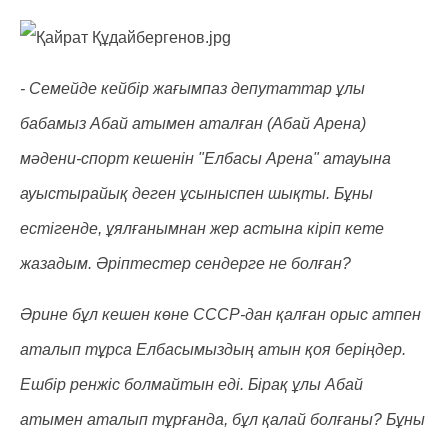
- Семейде кейбір жағымпаз депутаттар ұлы
бабамыз Абай атымен аталған (Абай Арена)
мәдени-спорт кешенін "Елбасы Арена" атауына
ауыстырайық деген ұсыныспен шықты. Бұны
естігенде, ұялғанымнан жер астына кіріп кете
жазадым. Әріптестер сендерге не болған?
Әрине бұл кешен көне СССР-дан қалған орыс атпен
аталып тұрса Елбасымыздың атын қоя беріңдер.
Ешбір ренжіс болмайтын еді. Бірақ ұлы Абай
атымен аталып тұрғанда, бұл қалай болғаны? Бұны