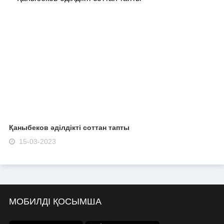
Қаныбеков әділдікті соттан тапты
15-03-2023
МОБИЛДІ ҚОСЫМША