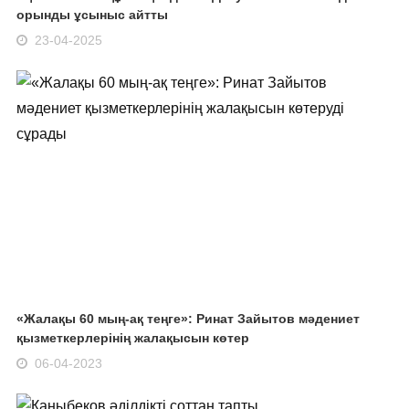
орынды ұсыныс айтты
23-04-2025
«Жалақы 60 мың-ақ теңге»: Ринат Зайытов мәдениет
қызметкерлерінің жалақысын көтер
06-04-2023