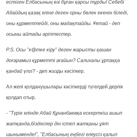
естіген Елбасының өзі бұған қарсы тұрды! Себебі
Абайдың қазақ еліне деген орны бөлек екенін біледі,
оны құрметтейді, оны мадақтайды. Ұятай - деп
осыны айтады әріптестер.
P.S. Осы "к@тке кіру" деген жарысты қашан
доғарамыз құрметті ағайын? Салихалы ұрпаққа
қандай үлгі? -
деп жазды кәсіпкер.
Ал желі қолданушылары кәсіпкерді түгелдей дерлік
қолдап отыр.
- "Түрік елінде Абай Құнанбаевқа ескерткіш ашып
жатқанда,біздікілер дін істеп жатқаны ұят
шыныменде!", "Елбасының еңбегі елеусіз қалып