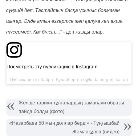
сүңгиді деп. Тастайтын басқа ұсыныс болмаған
шығар. Әлде атын өзгертсе жеп қалуға көп ақша
түсермеді. Кім білсін...." -
деп жазды олар.
Посмотреть эту публикацию в Instagram
Публикация от Қайрат Құдайберген (@kudaibergen_kairat)
Желіде тарихи тұлғалардың заманауи образы
пайда болды (фото)
«Назарбаев 50 мың доллар берді» - Тұңғышбай
Жаманқұлов (видео)