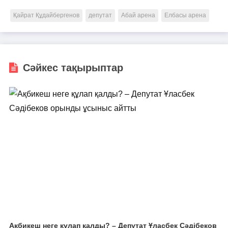
Қайрат Құдайбергенов
депутат
Абай арена
Елбасы арена
Сәйкес тақырыптар
Ақбикеш неге құлап қалды? – Депутат Ұласбек Сәдібеков