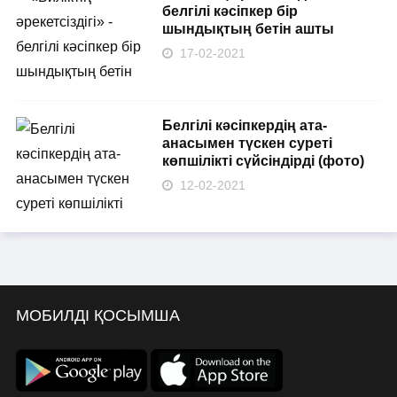
белгілі кәсіпкер бір
шындықтың бетін ашты
17-02-2021
Белгілі кәсіпкердің ата-
анасымен түскен суреті
көпшілікті сүйсіндірді (фото)
12-02-2021
МОБИЛДІ ҚОСЫМША