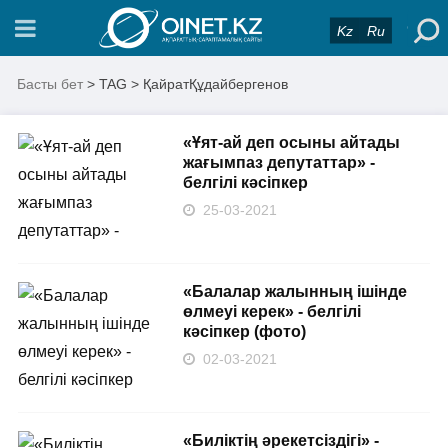
Kz
Ru
Басты бет
> TAG > ҚайратҚұдайбергенов
«Ұят-ай деп осыны айтады
жағымпаз депутаттар» -
белгілі кәсіпкер
25-03-2021
«Балалар жалынның ішінде
өлмеуі керек» - белгілі
кәсіпкер (фото)
02-03-2021
«Биліктің әрекетсіздігі» -