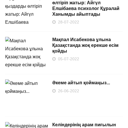
өлтіріп жатыр: Айгүл
Елшібаева психолог Құралай
Ханымды айыптады
28-07-2022
Мақпал Исабекова ұлына
Қазақстанда жоқ ерекше есім
қойды
05-07-2022
Әкеме айтып қоймаңыз...
26-06-2022
Келіндерінің арам пиғылын