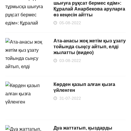
шығуға рұқсат бермес едім»:
Құралай Анарбекова аруларға
өз кеңесін айтты
05-08-2022
Ата-анасы жоқ жетім қыз ұзату
тойында сыңсу айтып, елді
жылатты (видео)
03-08-2022
Көрден қазып алған қызға
үйленген
31-07-2022
Дуа жаттатып, қыздарды