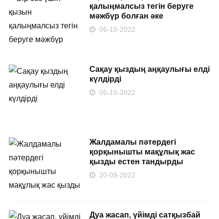
қалыңмалсыз тегін беруге
мәжбүр болған әке
06-10-2022
Сақау қыздың аңқаулығы елді
күлдірді
06-10-2022
Жалдамалы пәтердегі
қорқынышты мақұлық жас
қызды естен тандырды
20-09-2022
Дуа жасап, үйімді сатқызбай