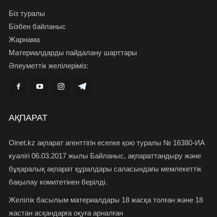
Біз туралы
Бізбен байланыс
Жарнама
Материалдарды пайдалану шарттары
Әлеуметтік желілеріміз:
АҚПАРАТ
Oinet.kz ақпарат агенттігін есепке қою туралы № 16380-ИА
куәлігі 06.03.2017 жылы Байланыс, ақпараттандыру және
бұқаралық ақпарат құралдары саласындағы мемлекеттік
бақылау комитетінен берілді.
Желілік басылым материалдары 18 жасқа толған және 18
жастан асқандарға оқуға арналған