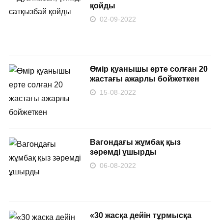
қойды
02-09-2022
Өмір қуанышы ерте солған 20
жастағы ажарлы бойжеткен
15-08-2022
Вагондағы жұмбақ қыз
зәремді ұшырды
06-08-2022
«30 жасқа дейін тұрмысқа