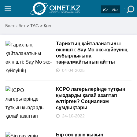
Kz
Ru
Басты бет
> TAG > Қыз
Тарихтың қайталанатыны
өкінішті: Say Mo экс-күйеуінің
озбырлығына
таңғалмайтынын айтты
04-04-2025
КСРО лагерьлерінде тұтқын
қыздарды қалай азаптап
өлтірген? Социализм
сұмдықтары
24-10-2022
Бір сөз үшін қызын