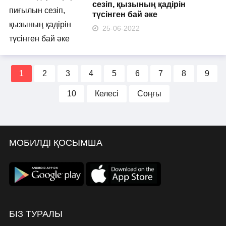
сезіп, қызының қадірін
түсінген бай әке
25-06-2022
1
2
3
4
5
6
7
8
9
10
Келесі
Соңғы
МОБИЛДІ ҚОСЫМША
БІЗ ТУРАЛЫ