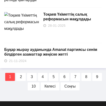
Тоқаев Үкіметтің салық
реформасын мақұлдады
28-01-2025
Бұқар жырау ауданында Amanat партиясы сенім
білдірген азаматтар жеңіске жетті
21-11-2024
1
2
3
4
5
6
7
8
9
10
Келесі
Соңғы