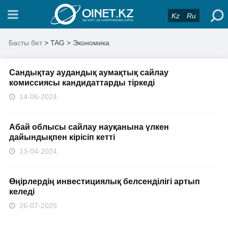
Kz
Ru
Басты бет
> TAG > Экономика
Сандықтау аудандық аумақтық сайлау
комиссиясы кандидаттарды тіркеді
14-06-2024
Абай облысы сайлау науқанына үлкен
дайындықпен кірісіп кетті
13-04-2024
Өңірлердің инвестициялық белсенділігі артып
келеді
26-07-2025