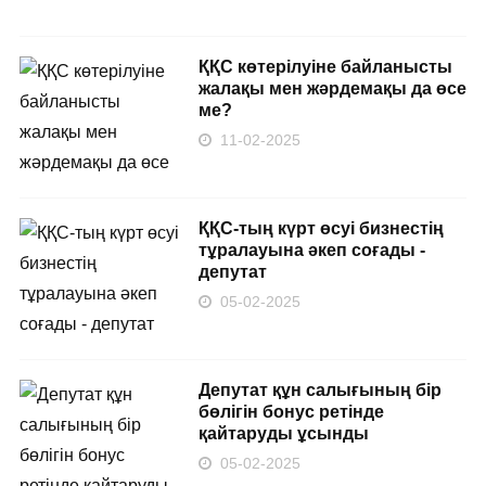
ҚҚС көтерілуіне байланысты
жалақы мен жәрдемақы да өсе
ме?
11-02-2025
ҚҚС-тың күрт өсуі бизнестің
тұралауына әкеп соғады -
депутат
05-02-2025
Депутат құн салығының бір
бөлігін бонус ретінде
қайтаруды ұсынды
05-02-2025