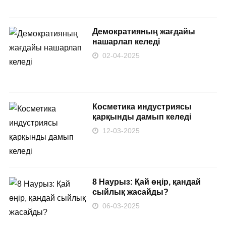
Демократияның жағдайы
нашарлап келеді
02-04-2025
Косметика индустриясы
қарқынды дамып келеді
12-03-2025
8 Наурыз: Қай өңір, қандай
сыйлық жасайды?
06-03-2025