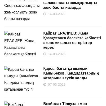
саласындағы жемқорлықты
жою басты назарда
14-03-2023
Қайрат ЕРАЛИЕВ: Жаңа
Қазақстанға бәсекеге қабілетті
экономикалық өзгерістер
керек
14-03-2023
Қарсы бағытқа шыққан
Қаныбеков. Кандидаттардың
қатарынан түсіп қалды
07-03-2023
Бекболат Тілеухан мен