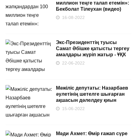
миллион теңге талап етемін»:
Бекболат Тілеухан (видео)
16-08-2022
Экс-Президенттің туысы
Самат Әбішке қатысты тергеу
амалдары жүріп жатыр - ҰҚК
22-06-2022
Мәжіліс депутаты: Назарбаев
әулетінің шетелге шығарған
ақшасын дәлелдеу қиын
15-06-2022
Мәди Ахмет: Өмір ғажап сүре