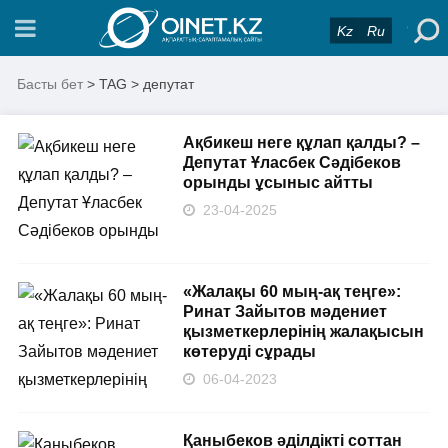
Kz
Ru
Басты бет
> TAG > депутат
Ақбикеш неге құлап қалды? –
Депутат Ұласбек Сәдібеков
орынды ұсыныс айтты
23-04-2025
«Жалақы 60 мың-ақ теңге»:
Ринат Зайытов мәдениет
қызметкерлерінің жалақысын
көтеруді сұрады
06-04-2023
Қаныбеков әділдікті соттан