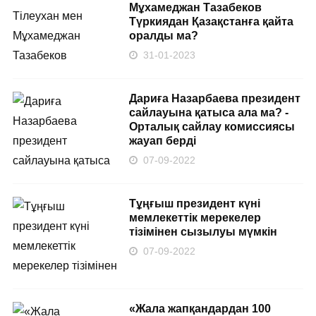
Мұхамеджан Тазабеков
Түркиядан Қазақстанға қайта
оралды ма?
31-01-2023
Дариға Назарбаева президент
сайлауына қатыса ала ма? -
Орталық сайлау комиссиясы
жауап берді
07-09-2022
Тұңғыш президент күні
мемлекеттік мерекелер
тізімінен сызылуы мүмкін
07-09-2022
«Жала жапқандардан 100