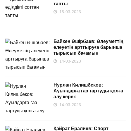
тапты
15-03-2023
Байкен Әшірбаев: Әлеуметтің
әлеуетін арттыруға барынша
тырысып бағамын
14-03-2023
Нурлан Килишбеков:
Ауылдарға газ тартуды қолға
алу керек
14-03-2023
Қайрат Ералиев: Спорт