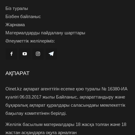
Біз туралы
Бізбен байланыс
Жарнама
Материалдарды пайдалану шарттары
Әлеуметтік желілеріміз:
АҚПАРАТ
Oinet.kz ақпарат агенттігін есепке қою туралы № 16380-ИА
куәлігі 06.03.2017 жылы Байланыс, ақпараттандыру және
бұқаралық ақпарат құралдары саласындағы мемлекеттік
бақылау комитетінен берілді.
Желілік басылым материалдары 18 жасқа толған және 18
жастан асқандарға оқуға арналған