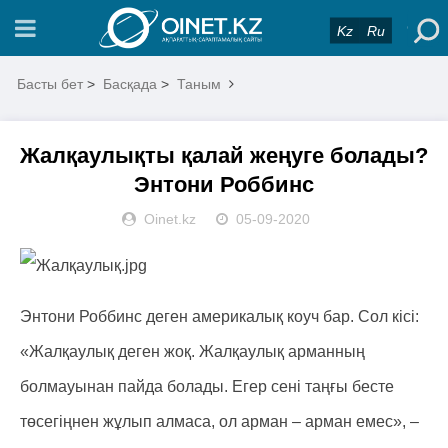
Kz
Ru
Басты бет
>
Басқада
>
Таным
Жалқаулықты қалай жеңуге болады?
Энтони Роббинс
Oinet.kz
05-09-2020
Энтони Роббинс деген америкалық коуч бар. Сол кісі:
«Жалқаулық деген жоқ. Жалқаулық арманның
болмауынан пайда болады. Егер сені таңғы бесте
төсегіңнен жұлып алмаса, ол арман – арман емес», –