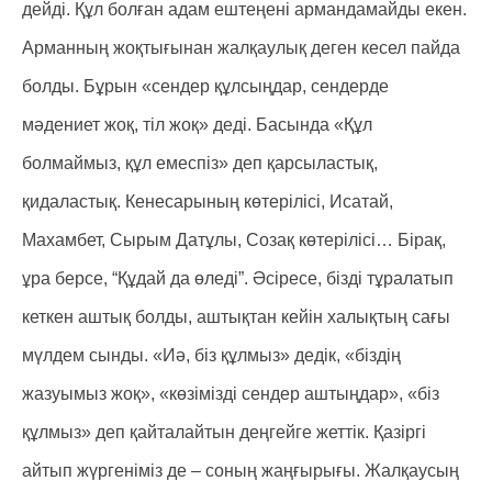
дейді. Құл болған адам ештеңені армандамайды екен.
Арманның жоқтығынан жалқаулық деген кесел пайда
болды. Бұрын «сендер құлсыңдар, сендерде
мәдениет жоқ, тіл жоқ» деді. Басында «Құл
болмаймыз, құл емеспіз» деп қарсыластық,
қидаластық. Кенесарының көтерілісі, Исатай,
Махамбет, Сырым Датұлы, Созақ көтерілісі… Бірақ,
ұра берсе, “Құдай да өледі”. Әсіресе, бізді тұралатып
кеткен аштық болды, аштықтан кейін халықтың сағы
мүлдем сынды. «Иә, біз құлмыз» дедік, «біздің
жазуымыз жоқ», «көзімізді сендер аштыңдар», «біз
құлмыз» деп қайталайтын деңгейге жеттік. Қазіргі
айтып жүргеніміз де – соның жаңғырығы. Жалқаусың