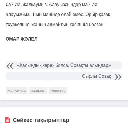
ба? Иә, жалқаумыз. Алауызсыңдар ма? Иә,
алауызбыз. Шын мәнінде олай емес. Әрбір қазақ
тәуекелшіл, жанын аямайтын кәсіпшіл болған.
ОМАР ЖӘЛЕЛ
«Қалыңдық керек болса, Созақты алыңдар»
Сырлы Созақ
Жалқаулық
пайдалы
кеңестер
Сәйкес тақырыптар