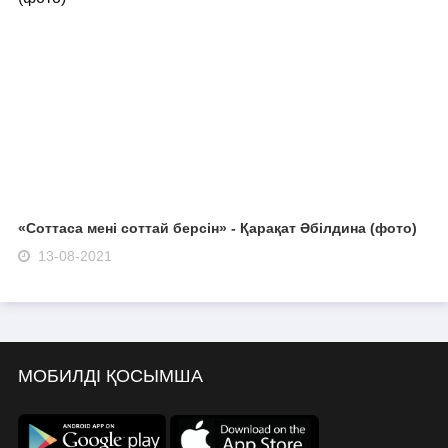
«Соттаса мені соттай берсін» - Қарақат Әбілдина (фото)
13-08-2021
МОБИЛДІ ҚОСЫМША