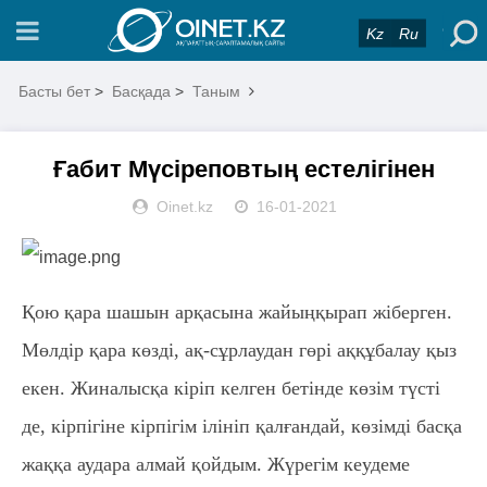
Kz
Ru
Басты бет
>
Басқада
>
Таным
Ғабит Мүсіреповтың естелігінен
Oinet.kz
16-01-2021
Қою қара шашын арқасына жайыңқырап жіберген.
Мөлдір қара көзді, ақ-сұрлаудан гөрі аққұбалау қыз
екен. Жиналысқа кіріп келген бетінде көзім түсті
де, кірпігіне кірпігім ілініп қалғандай, көзімді басқа
жаққа аудара алмай қойдым. Жүрегім кеудеме