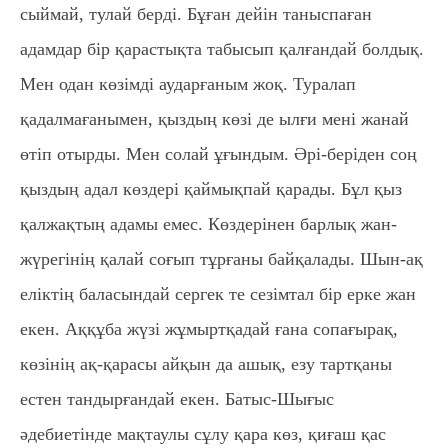
сыймай, тулай берді. Бұған дейін таныспаған
адамдар бір қарастықта табысып қалғандай болдық.
Мен одан көзімді аударғаным жоқ. Туралап
қадалмағанымен, қыздың көзі де ылғи мені жанай
өтіп отырды. Мен солай ұғындым. Әрі-беріден соң
қыздың адал көздері қаймықпай қарады. Бұл қыз
қалжақтың адамы емес. Көздерінен барлық жан-
жүрегінің қалай соғып тұрғаны байқалады. Шын-ақ
еліктің баласындай сергек те сезімтал бір ерке жан
екен. Аққұба жүзі жұмыртқадай ғана сопағырақ,
көзінің ақ-қарасы айқын да ашық, езу тартқаны
естен тандырғандай екен. Батыс-Шығыс
әдебиетінде мақтаулы сұлу қара көз, қиғаш қас