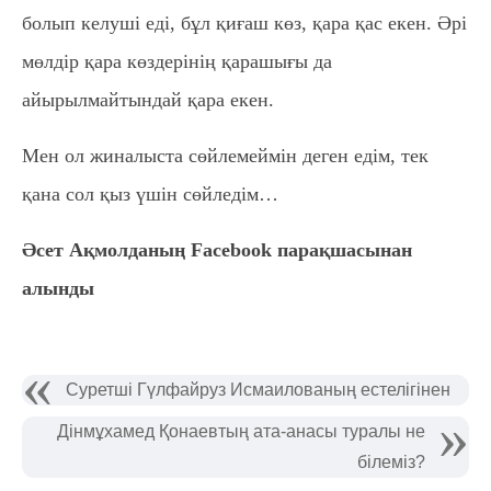
болып келуші еді, бұл қиғаш көз, қара қас екен. Әрі
мөлдір қара көздерінің қарашығы да
айырылмайтындай қара екен.
Мен ол жиналыста сөйлемеймін деген едім, тек
қана сол қыз үшін сөйледім…
Әсет Ақмолданың Facebook парақшасынан
алынды
Суретші Гүлфайруз Исмаилованың естелігінен
Дінмұхамед Қонаевтың ата-анасы туралы не
білеміз?