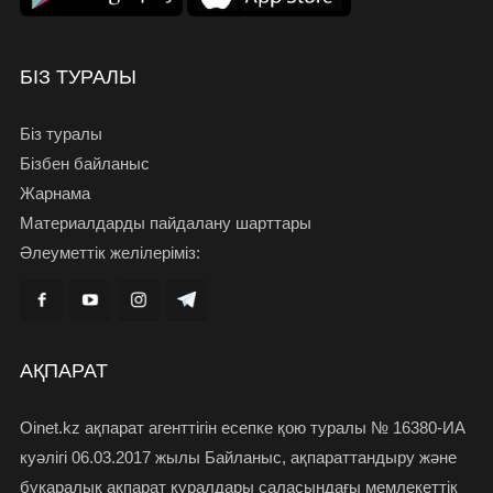
БІЗ ТУРАЛЫ
Біз туралы
Бізбен байланыс
Жарнама
Материалдарды пайдалану шарттары
Әлеуметтік желілеріміз:
АҚПАРАТ
Oinet.kz ақпарат агенттігін есепке қою туралы № 16380-ИА
куәлігі 06.03.2017 жылы Байланыс, ақпараттандыру және
бұқаралық ақпарат құралдары саласындағы мемлекеттік