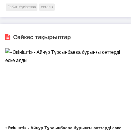
Ғабит Мүсірепов
естелік
Сәйкес тақырыптар
«Өкінішті» - Айнұр Тұрсынбаева бұрынғы сәттерді еске