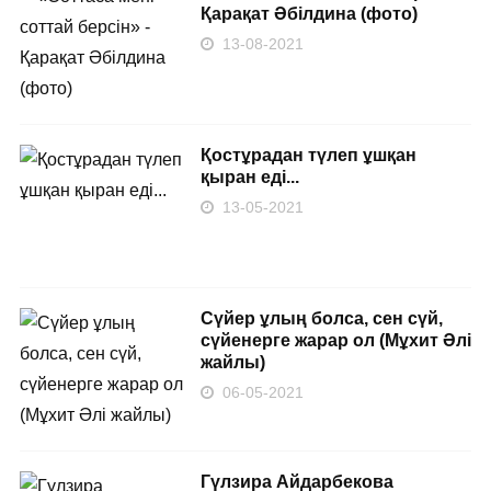
Қарақат Әбілдина (фото)
13-08-2021
Қостұрадан түлеп ұшқан
қыран еді...
13-05-2021
Сүйер ұлың болса, сен сүй,
сүйенерге жарар ол (Мұхит Әлі
жайлы)
06-05-2021
Гүлзира Айдарбекова