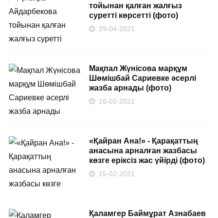
тойынан қалған жалғыз
суретті көрсетті (фото)
29-04-2021
Мақпал Жүнісова марқұм
Шөмішбай Сариевке әсерлі
жазба арнады (фото)
16-02-2021
«Қайран Ана!» - Қарақаттың
анасына арналған жазбасы
көзге еріксіз жас үйірді (фото)
15-02-2021
Қаламгер Баймұрат Азнабаев