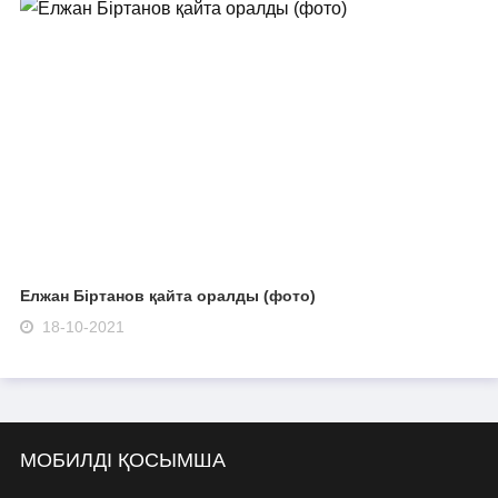
Елжан Біртанов қайта оралды (фото)
18-10-2021
МОБИЛДІ ҚОСЫМША