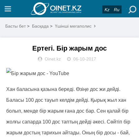
Kz
Ru
Басты бет
>
Басқада
>
Үшінші мегаполис
Ертегі. Бір жарым дос
Oinet.kz
06-10-2017
Хан баласына қазына береді. Өзіңе дос жи дейді.
Баласы 100 дос тауып келдім дейді. Қырық жыл хан
болып, менде бір жарым ғана дос бар. Сен қалай бір
жолғы сапарда 100 дос таптың дейді әкесі. Сөйтіп бір
жарым достың тарихын айтады. Оның бір досы - бай,