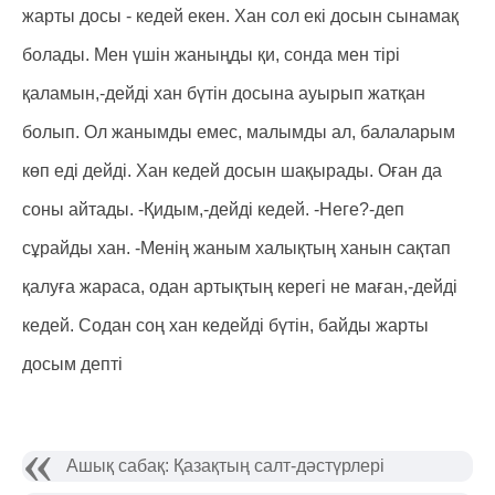
жарты досы - кедей екен. Хан сол екі досын сынамақ
болады. Мен үшін жаныңды қи, сонда мен тірі
қаламын,-дейді хан бүтін досына ауырып жатқан
болып. Ол жанымды емес, малымды ал, балаларым
көп еді дейді. Хан кедей досын шақырады. Оған да
соны айтады. -Қидым,-дейді кедей. -Неге?-деп
сұрайды хан. -Менің жаным халықтың ханын сақтап
қалуға жараса, одан артықтың керегі не маған,-дейді
кедей. Содан соң хан кедейді бүтін, байды жарты
досым депті
Ашық сабақ: Қазақтың салт-дәстүрлері