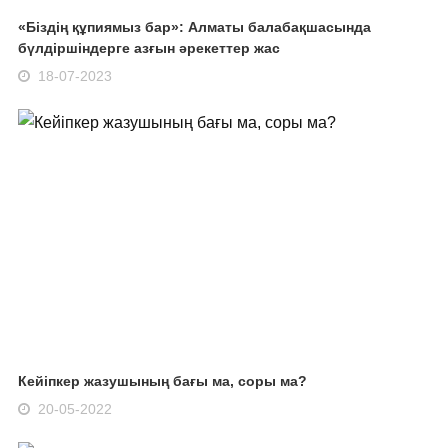
«Біздің құпиямыз бар»: Алматы балабақшасында
бүлдіршіндерге азғын әрекеттер жас
18-07-2023
Кейіпкер жазушының бағы ма, соры ма?
20-05-2022