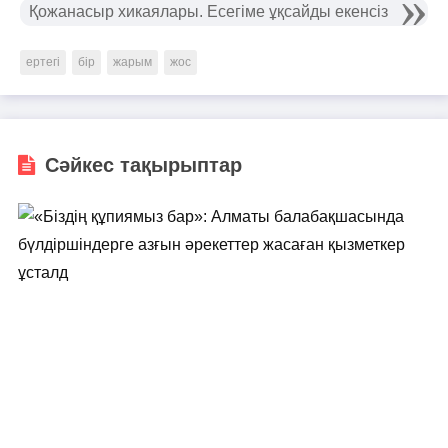
Қожанасыр хикаялары. Есегіме ұқсайды екенсіз
ертегі
бір
жарым
жос
Сәйкес тақырыптар