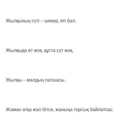
Жылқының сүті – шекер, еті бал.
Жылқыда өт жоқ, құста сүт жоқ.
Жылқы – малдың патшасы.
Жаман атқа жал бітсе, жаныңа торсық байлатпас.