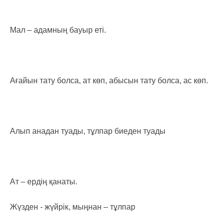
Мал – адамның бауыр еті.
Ағайын тату болса, ат көп, абысын тату болса, ас көп.
Алып анадан туады, тұлпар биеден туады
Ат – ердің қанаты.
Жүзден - жүйрік, мыңнан – тұлпар