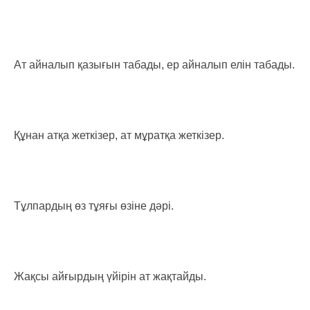
Ат айналып қазығын табады, ер айналып елін табады.
Құнан атқа жеткізер, ат мұратқа жеткізер.
Тұлпардың өз тұяғы өзіне дәрі.
Жақсы айғырдың үйірін ат жақтайды.