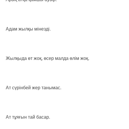
Адам жылқы мінезді.
Жылқыда өт жоқ, өсер малда өлім жоқ.
Ат сүрінбей жер танымас.
Ат тұяғын тай басар.