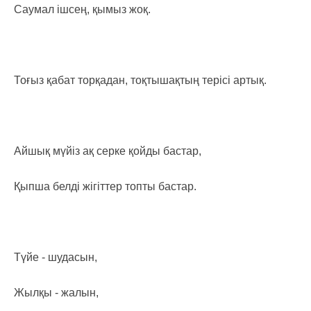
Саумал ішсең, қымыз жоқ.
Тоғыз қабат торқадан, тоқтышақтың терісі артық.
Айшық мүйіз ақ серке қойды бастар,
Қыпша белді жігіттер топты бастар.
Түйе - шудасын,
Жылқы - жалын,