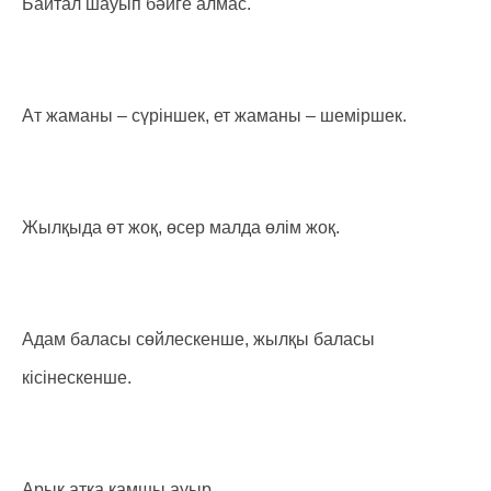
Байтал шауып бәйге алмас.
Ат жаманы – сүріншек, ет жаманы – шеміршек.
Жылқыда өт жоқ, өсер малда өлім жоқ.
Адам баласы сөйлескенше, жылқы баласы
кісінескенше.
Арық атқа қамшы ауыр.