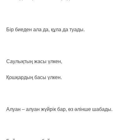
Бір биеден ала да, құла да туады.
Саулықтың жасы үлкен,
Қошқардың басы үлкен.
Алуан – алуан жүйрік бар, өз әлінше шабады.