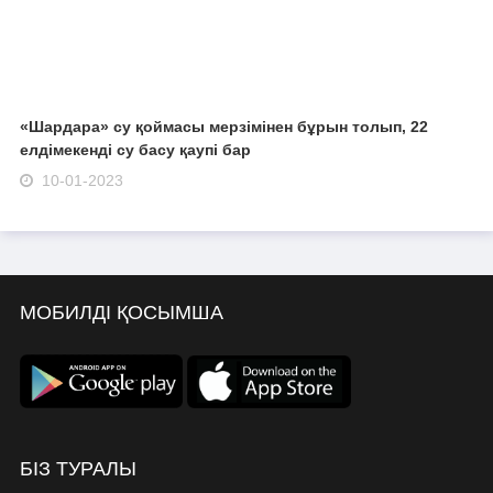
«Шардара» су қоймасы мерзімінен бұрын толып, 22
елдімекенді су басу қаупі бар
10-01-2023
МОБИЛДІ ҚОСЫМША
БІЗ ТУРАЛЫ