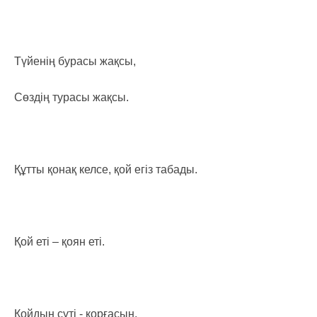
Түйенің бурасы жақсы,
Сөздің турасы жақсы.
Құтты қонақ келсе, қой егіз табады.
Қой еті – қоян еті.
Қойдың сүті - қорғасын,