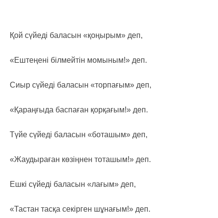
Қой сүйеді баласын «қоңырым» деп,
«Ештеңені білмейтін момыным!» деп.
Сиыр сүйеді баласын «торпағым» деп,
«Қараңғыда баспаған қорқағым!» деп.
Түйе сүйеді баласын «боташым» деп,
«Жаудыраған көзіңнен тоташым!» деп.
Ешкі сүйеді баласын «лағым» деп,
«Тастан тасқа секірген шұнағым!» деп.