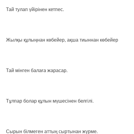
Тай тулап үйірінен кетпес.
Жылқы құлыңнан көбейер, ақша тиыннан көбейер
Тай мінген балаға жарасар.
Тұлпар болар құлын мүшесінен белгілі.
Сырын білмеген аттың сыртынан жүрме.