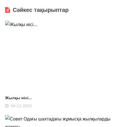
Сәйкес тақырыптар
Жылқы иісі...
04-11-2023