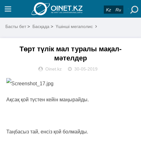
Kz
Ru
Басты бет
>
Басқада
>
Үшінші мегаполис
Төрт түлік мал туралы мақал-
мәтелдер
Oinet.kz
30-05-2019
Ақсақ қой түстен кейін маңырайды.
Таңбасыз тай, енсіз қой болмайды.