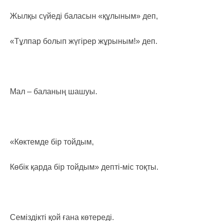
Жылқы сүйеді баласын «құлыным» деп,
«Тұлпар болып жүгірер жұрыным!» деп.
Мал – баланың шашуы.
«Көктемде бір тойдым,
Көбік қарда бір тойдым» депті-міс тоқты.
Семіздікті қой ғана көтереді.