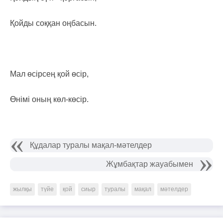
Қойды соққан оңбасын.
Мал өсірсең қой өсір,
Өнімі оның көл-көсір.
Құдалар туралы мақал-мәтелдер
Жұмбақтар жауабымен
жылқы
түйе
қой
сиыр
туралы
мақал
мәтелдер