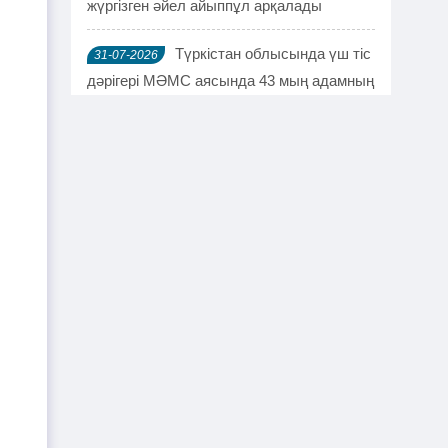
жүргізген әйел айыппұл арқалады
Түркістан облысында үш тіс
31-07-2026
дәрігері МӘМС аясында 43 мың адамның
тісін "емдеген"
Руслан Берденов не үшін
30-07-2026
Respublica партиясынан кеткенін
түсіндірді
Жанысбек ӨТЕГЕН:
30-07-2026
Әділетті таңдағаныма ешқашан өкінген
емеспін
Күдікті қылмыстық іс,
29-07-2026
күмәнді пара. Шымкентте тағы бір
полковник сотталды