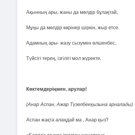
Ақынның ары, жаны да мөлдір бұлақтай,
Мұңы да мөлдір көрінер шіркін, жыр етсе.
Адамның ары- жазу сызумен өлшенбес,
Түйсігі терең, ізгілігі мол жүректе.
Көктемдеріңмен, арулар!
(Анар Аспан, Ажар Түзелбекқызына арналады)
Аспан жақта алаңдай ма , Анар қыз?