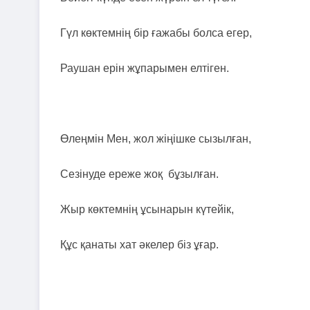
Гүл көктемнің бір ғажабы болса егер,
Раушан ерін жұпарымен елтіген.
Өлеңмін Мен, жол жіңішке сызылған,
Сезінуде ереже жоқ бұзылған.
Жыр көктемнің ұсынарын күтейік,
Құс қанаты хат әкелер біз ұғар.