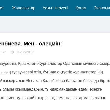
ет
Жаңалықтар
Уақыт керуені
Қоғам
Экономи
нбиева. Мен - өлеңмін!
t.kz
04-12-2017
ауреаты, Қазақстан Журналистер Одағының мүшесі Жазир
ың тұсаукесері өтіп, бүгінде оңтүстік журналистерінің
айтыскер ақын Әселхан Қалыбекова бастаған басқа да бір т
 жырлары оқырмандарын, тыңдармандарын әдемі әсерге
 қуанышымен құттықтай отырып оқырманға шығармашылығын