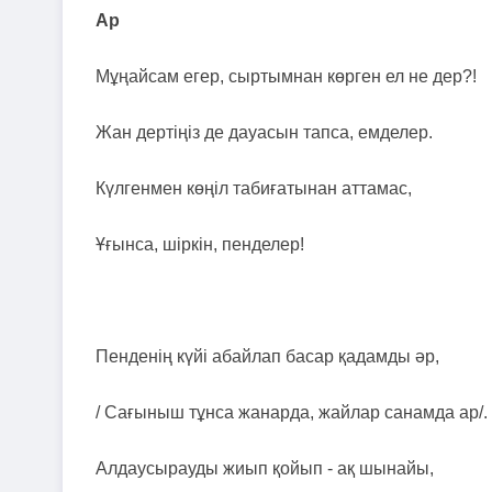
Ар
Мұңайсам егер, сыртымнан көрген ел не дер?!
Жан дертіңіз де дауасын тапса, емделер.
Күлгенмен көңіл табиғатынан аттамас,
Ұғынса, шіркін, пенделер!
Пенденің күйі абайлап басар қадамды әр,
/ Сағыныш тұнса жанарда, жайлар санамда ар/.
Алдаусырауды жиып қойып - ақ шынайы,