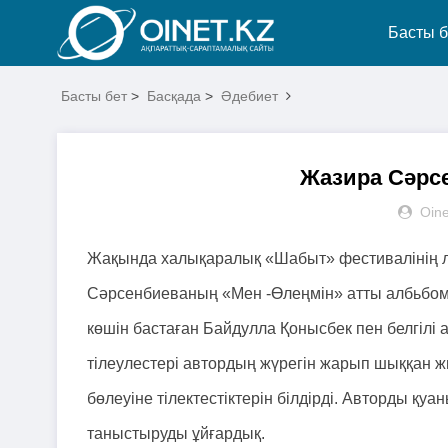
Басты б
Басты бет
>
Басқада
>
Әдебиет
Жазира Сәрсе
Oine
Жақында халықаралық «Шабыт» фестивалінің л
Сәрсенбиеваның «Мен -Өлеңмін» атты албьбомын
көшін бастаған Байдулла Қонысбек пен белгілі 
тілеулестері автордың жүрегін жарып шыққан
бөлеуіне тілектестіктерін білдірді. Авторды
таныстыруды ұйғардық.