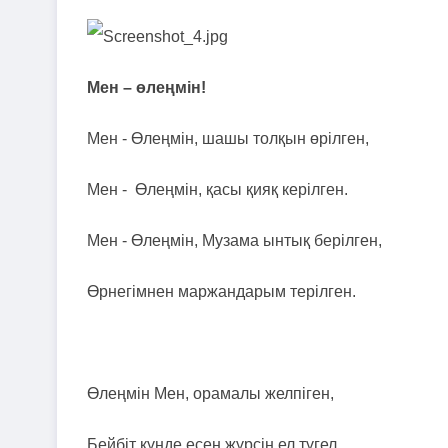
Мен – өлеңмін!
Мен - Өлеңмін, шашы толқын өрілген,
Мен - Өлеңмін, қасы қияқ керілген.
Мен - Өлеңмін, Музама ынтық берілген,
Өрнегімнен маржандарым терілген.
Өлеңмін Мен, орамалы желпіген,
Бейбіт күнде есен жүрсін ел түгел.