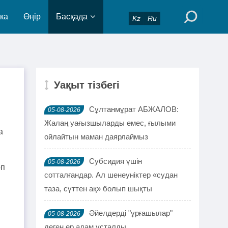
ка
Өңір
Басқада
Kz
Ru
Уақыт тізбегі
Сұлтанмұрат АБЖАЛОВ:
05-08-2026
Жалаң уағызшыларды емес, ғылыми
а
ойлайтын маман даярлаймыз
Субсидия үшін
05-08-2026
оп
сотталғандар. Ал шенеуніктер «судан
таза, сүттен ақ» болып шықты
Әйелдерді "ұрғашылар"
05-08-2026
деген ер адам ұсталды