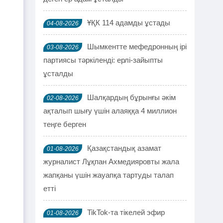
ҰҚК 114 адамды ұстады
04-08-2026
Шымкентте мефедронның ірі
03-08-2026
партиясы тәркіленді: ерлі-зайыпты
ұсталды
Шалқардың бұрынғы әкім
02-08-2026
ақталып шығу үшін алаяққа 4 миллион
теңге берген
Қазақстандық азамат
01-08-2026
журналист Лұқпан Ахмедияровты жала
жапқаны үшін жауапқа тартуды талап
етті
TikTok-та тікелей эфир
01-08-2026