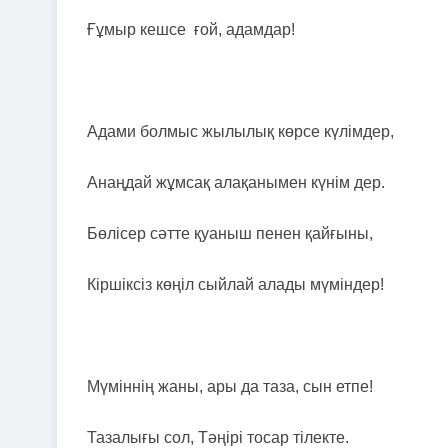
Ғұмыр кешсе ғой, адамдар!
Адами болмыс жылылық көрсе күлімдер,
Анаңдай жұмсақ алақанымен күнім дер.
Бөлісер сәтте қуаныш пенен қайғыны,
Кіршіксіз көңіл сыйлай алады мүміндер!
Мүміннің жаны, ары да таза, сын етпе!
Тазалығы сол, Тәңірі тосар тілекте.