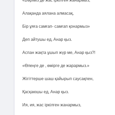
«Бәріміз де жас іркілген жанармыз,
Алақанда аялана алмасақ,
Бір ұяға самғап- самғап қонармыз»
Деп айтушы ед, Анар қыз.
Аспан жақта ұшып жүр ме, Анар қыз?!
«Өлеңге де , өмірге де жарармыз.»
Жігіттерше шаш қайырып саусақпен,
Қасқаюшы ед, Анар қыз.
Ия, ия, жас іркілген жанармыз,