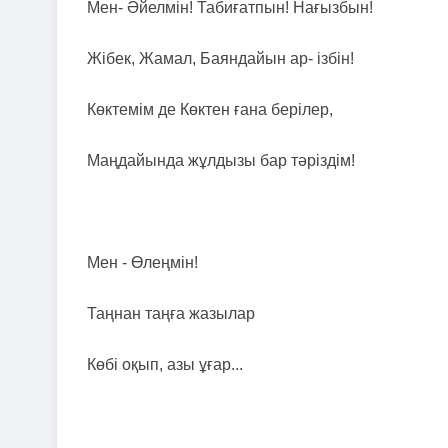
Мен- Әйелмін! Табиғатпын! Нағызбын!
Жібек, Жамал, Баяндайын ар- ізбін!
Көктемім де Көктен ғана берілер,
Маңдайында жұлдызы бар тәріздім!
Мен - Өлеңмін!
Таңнан таңға жазылар
Көбі оқып, азы ұғар...