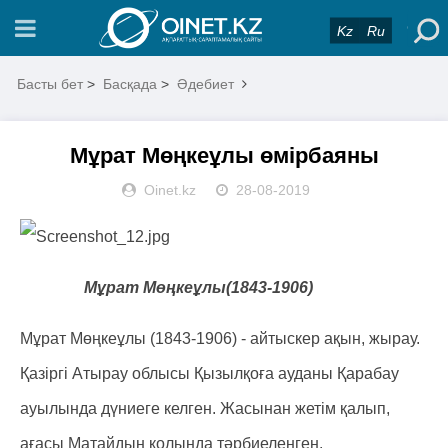
Kz
Ru
Басты бет
>
Басқада
>
Әдебиет
Мұрат Мөңкеұлы өмірбаяны
Oinet.kz
28-08-2019
Мұрат Мөңкеұлы(1843-1906)
Мұрат Мөңкеұлы (1843-1906) - айтыскер ақын, жырау.
Қазіргі Атырау облысы Қызылқоға ауданы Қарабау
ауылында дүниеге келген. Жасынан жетім қалып,
ағасы Матайдың қолында тәрбиеленген.