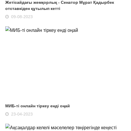
Жетісайдағы жемқорлық - Сенатор Мұрат Қадырбек
отставкіден құтылып кетті
09-08-2023
МИБ-ті онлайн тіркеу енді оңай
23-04-2023