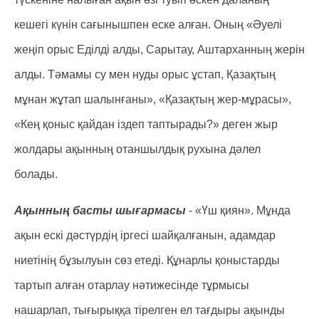
кешегі күнін сағынышпен еске алған. Оның «Әуелі
жеңіп орыс Еділді алды, Сарытау, Аштарханның жерін
алды. Тәмамы су мен нуды орыс ұстап, Қазақтың
мұнан жұтап шалынғаны», «Қазақтың жер-мұрасы»,
«Кең қоныс қайдан іздеп таптырады?» деген жыр
жолдары ақынның отаншылдық рухына дәлел
болады.
Ақынның басты шығармасы
- «Үш қиян». Мұнда
ақын ескі дәстүрдің іргесі шайқалғанын, адамдар
ниетінің бұзылуын сөз етеді. Құнарлы қоныстарды
тартып алған отарлау нәтижесінде тұрмысы
нашарлап, тығырыққа тірелген ел тағдыры ақынды