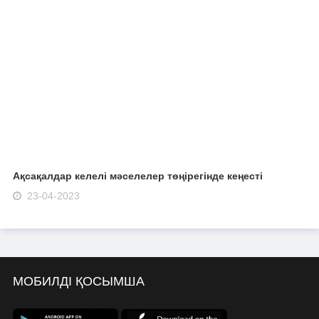
Ақсақалдар келелі мәселелер төңірегінде кеңесті
23-04-2023
МОБИЛДІ ҚОСЫМША