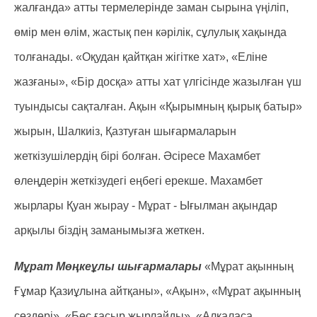
жалғанда» атты термелерінде заман сырына үңіліп,
өмір мен өлім, жастық пен кәрілік, сұлулық хақында
толғанады. «Оқудан қайтқан жігітке хат», «Еліне
жазғаны», «Бір досқа» атты хат үлгісінде жазылған үш
туындысы сақталған. Ақын «Қырымның қырық батыр»
жырын, Шалкиіз, Қазтуған шығармаларын
жеткізушілердің бірі болған. Әсіресе Махамбет
өлеңдерін жеткізудегі еңбегі ерекше. Махамбет
жырлары Қуан жырау - Мұрат - Ығылман ақындар
арқылы біздің заманымызға жеткен.
Мұрат Мөңкеұлы шығармалары
«Мұрат ақынның
Ғұмар Қазиұлына айтқаны», «Ақын», «Мұрат ақынның
сөздері», «Бес ғасыр жырлайды», «Алқаласа