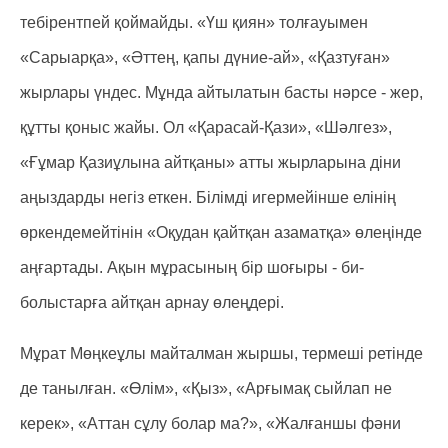
тебірентпей қоймайды. «Үш қиян» толғауымен
«Сарыарқа», «Әттең, қапы дүние-ай», «Қазтуған»
жырлары үндес. Мұнда айтылатын басты нәрсе - жер,
құтты қоныс жайы. Ол «Қарасай-Қази», «Шәлгез»,
«Ғұмар Қазиұлына айтқаны» атты жырларына діни
аңыздарды негіз еткен. Білімді игермейінше елінің
өркендемейтінін «Оқудан қайтқан азаматқа» өлеңінде
аңғартады. Ақын мұрасының бір шоғыры - би-
болыстарға айтқан арнау өлеңдері.
Мұрат Мөңкеұлы майталман жыршы, термеші ретінде
де танылған. «Өлім», «Қыз», «Арғымақ сыйлап не
керек», «Аттан сұлу болар ма?», «Жалғаншы фәни