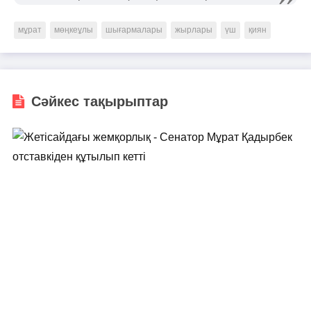
мұрат
мөңкеұлы
шығармалары
жырлары
үш
қиян
Сәйкес тақырыптар