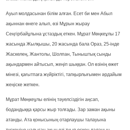
Ауыл молдасынан білім алған. Есет би мен Абыл
ақыннан өнеге алып, өзі Мұрын жырау
Сеңгірбайұлына ұстаздық еткен. Мұрат Мөңкеұлы 17
жасында Жылқышы, 20 жасында бала Ораз, 25-інде
Жаскелең, Жантолы, Шолпан, Тыныштық сынды
ақындармен айтысып, жеңіп шыққан. Ол өзінің өжет
мінезі, қағытпаға жүйріктігі, тапқырлығымен әрдайым
жеңіске жеткен.
Мұрат Мөңкеұлы елінің тәуелсіздігін аңсап,
бодандыққа қарсы жыр толғады. Зар заман ақыны
атанды. Ата қонысының отарлаушы талауына
түскеніне налыған ақын өзі туып өскен даланың