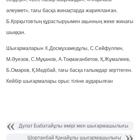
әлеумет», тағы басқа жинақтарда жарияланған.
Б.Қорқытовтың құрастыруымен ақынның жеке жинағы
шыққан.
Шығармаларын Х.Досмұхамедұлы, С.Сейфуллин,
М.Әуезов, С.Мұқанов, А.Тоқмағанбетов, Қ.Жұмалиев,
Б.Омаров, Қ.Мәдібай, тағы басқа ғалымдар зерттеген.
Кейбір шығармалары орыс тіліне аударылған
Дулат Бабатайұлы өмірі мен шығармашылығы
Шортанбай Қанайұлы шығармашылығы