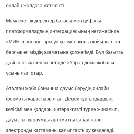
онлайн жолдаса жеткілікті.
Мемлекеттік деректер базасы мен цифрлы
платформалардың интеграциясының нәтижесінде
«МИБ-ті онлайн тіркеу» қызметі жолға қойылып, ол
барлық еліміздің азаматына қолжетімді. Бұл бағытта
дайын озық шешім ретінде «Управ.дом» жобасы
ұсынылып отыр.
Аталған жоба бойынша дауыс берудің онлайн
форматы қарастырылған. Демек тұрғындардың
келісімі мен қолдары интерактивті түрде жиналып,
дауысты, кворумды автоматты санау және
электронды хаттаманы қалыптастыру көзделеді.