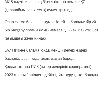
МИБ (мүлік иелерінің бірлестіктері) немесе ҚС
(қарапайым серіктестік) ауыстырылады.
Олар схема бойынша жұмыс істейтін болады: бір үй -
бір басқару органы (МИБ немесе ҚС) - екі банктік шот
(ағымдағы және жинақ).
Бұл ПИК-не балама, онда меншік иелері өздері
баспаналарын қадағалап, жауап береді.
Қолданыстағы ПИК (пәтер иелерінің кооперативі)
2023 жылғы 1 шілдеге дейін қайта құру қажет болады.