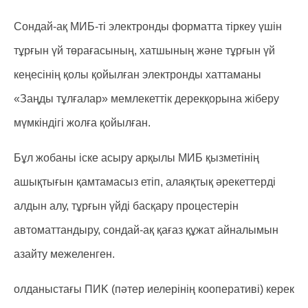
Сондай-ақ МИБ-ті электронды форматта тіркеу үшін
тұрғын үй төрағасының, хатшының және тұрғын үй
кеңесінің қолы қойылған электронды хаттаманы
«Заңды тұлғалар» мемлекеттік дерекқорына жіберу
мүмкіндігі жолға қойылған.
Бұл жобаны іске асыру арқылы МИБ қызметінің
ашықтығын қамтамасыз етіп, алаяқтық әрекеттерді
алдын алу, тұрғын үйді басқару процестерін
автоматтандыру, сондай-ақ қағаз құжат айналымын
азайту межеленген.
олданыстағы ПИK (пәтер иелерінің кооперативі) керек