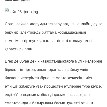
Соған сәйкес кворумды тексеру арқылы онлайн дауыс
беру әрі электронды хаттама қосымшасының
көмегімен тіркеуге қатысты өтінішті жолдау тетігі
қарастырылған.
Егер де бұған дейін қазақстандықтарға мүлік иелерінің
бірлестігін тіркеп, оның төрағасын сайлау үшін
баспана иелерімен бірнеше мәрте кездесіп, тиісті
өтінішті жіберуге ұзақ процестен өтулеріне тура келсе,
енді «Управ.дом» мобильді қосымшасы арқылы
смартфондағы батырманы басып, қажетті өтінішті