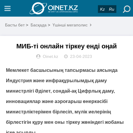
Kz
Ru
Басты бет
>
Басқада
>
Үшінші мегаполис
МИБ-ті онлайн тіркеу енді оңай
Oinet.kz
23-04-2023
Мемлекет басшысының тапсырмасы аясында
Индустрия және инфрақұрылымдық даму
министрлігі Әділет, сондай-ақ Цифрлық даму,
инновациялар және аэроғарыш өнеркәсібі
министрліктерімен бірлесіп, мүлік иелерінің
бірлестігін құру мен оны тіркеу жөніндегі жобаны
іске асырды.