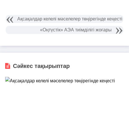
Ақсақалдар келелі мәселелер төңірегінде кеңесті
«Оңтүстік» АЭА тиімділігі жоғары
Сәйкес тақырыптар