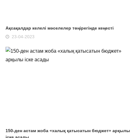
Ақсақалдар келелі мәселелер төңірегінде кеңесті
23-04-2023
150-ден астам жоба «халық қатысатын бюджет» арқылы
іске асады