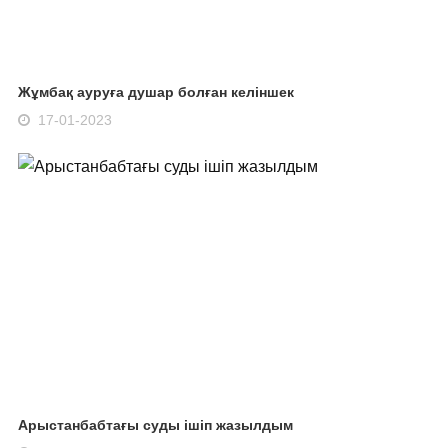
Жұмбақ ауруға душар болған келіншек
17-01-2023
Арыстанбабтағы суды ішіп жазылдым