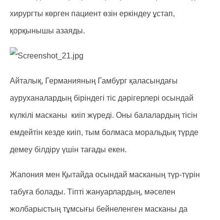
хирургты көрген пациент өзін еркіндеу ұстап,
қорқынышы азаяды.
Айталық, Германияның Гамбург қаласындағы
ауруханалардың біріндегі тіс дәрігерлері осындай
күлкілі масканы киіп жүреді. Оны балалардың тісін
емдейтін кезде киіп, тым болмаса моральдық түрде
демеу білдіру үшін тағады екен.
Жапония мен Қытайда осындай масканың түр-түрін
табуға болады. Тіпті жануарлардың, мәселен
жолбарыстың тұмсығы бейнеленген масканы да