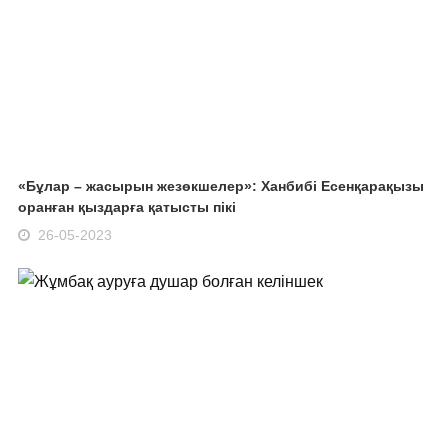
«Бұлар – жасырын жезөкшелер»: Ханбибі Есенқарақызы
оранған қыздарға қатысты пікі
26-05-2023