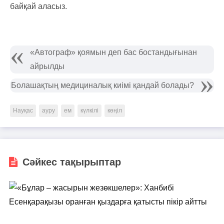
байқай аласыз.
«Автограф» қоямын деп бас бостандығынан
айрылды
Болашақтың медициналық киімі қандай болады?
Науқас
ауру
ем
күлкілі
көңіл
Сәйкес тақырыптар