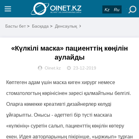
Kz
Ru
Басты бет
>
Басқада
>
Денсаулық
«Күлкілі маска» пациенттің көңілін
аулайды
Oinet.kz
23-12-2019
Көптеген адам үшін маска киген хирург немесе
стоматологтың көрінісінен зәресі қалмайтыны белгілі.
Оларға көмекке креативті дизайнерлер келуді
ұйғарыпты. Онысы - әдеттегі бір түсті маскаға
«күлкінің» суретін салып, пациенттің көңілін көтеру
екен. Идея авторларының пікірінше, «ыржиып» тұрған