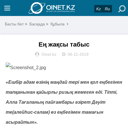
Kz
Ru
Басты бет
>
Басқада
>
Құбыла
Ең жақсы табыс
Oinet.kz
06-11-2019
«Ешбір адам өзінің маңдай тері мен қол еңбегінен
тапқанынан қайырлы ризық жемеген еді. Тіпті,
Алла Тағаланың пайғамбары әзірет Дәуіт
те(алейһис-сәлам) өз еңбегімен тамағын
асырайтын».