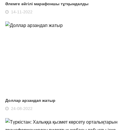
Әлемге әйгілі марафоншы тұтқындалды
14-11-2022
Доллар арзандап жатыр
24-08-2022