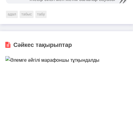
адал
табыс
табу
Сәйкес тақырыптар