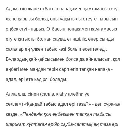
Адам өзін және отбасын нәпақамен қамтамасыз етуі
және қарызы болса, оны уақытылы өтеуге тырысып
еңбек етуі - парыз. Отбасын нәпақамен қамтамасыз
етуге қатысты болған сауда, егіншілік, өнер сынды
салалар ең үлкен табыс көзі болып есептеледі.
Бұлардың қай-қайсысымен болса да айналысып, қол
еңбегі мен маңдай терін сарп етіп тапқан нәпақа -
адал, әрі өте қадірлі болады.
Алла елшісінен (саллаллаһу аләйһи уә
сәлләм) «Қандай табыс адал әрі таза?» - деп сұраған
кезде,
«Пенденің қол еңбегімен тапқан табысы,
шариғат құптаған әрбір сауда-саттық ең таза әрі