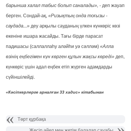
барынша халал табыс болып саналады»,
- деп жауап
берген. Сондай-ақ,
«Ризықтың онда тоғызы -
саудада...»
деу арқылы сауданың үлкен күнкөріс көзі
екеніне ишара жасайды. Тағы бірде парасат
падишасы (саллаллаһу аләйһи уә сәлләм)
«Алла
өзінің еңбегімен күн көрген құлын жақсы көреді»
деп,
күнкөріс үшін адал еңбек етіп жүрген адамдарды
сүйіншілейді.
«Кәсіпкерлерге арналған 33 хадис» кітабынан
Төрт құрбақа
Жесір әйел мен жетім балалар сауабы