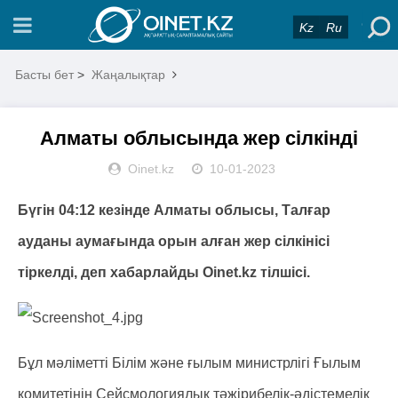
Kz
Ru
Басты бет
>
Жаңалықтар
Алматы облысында жер сілкінді
Oinet.kz
10-01-2023
Бүгін 04:12 кезінде Алматы облысы, Талғар
ауданы аумағында орын алған жер сілкінісі
тіркелді, деп хабарлайды Oinet.kz тілшісі.
Бұл мәліметті Білім және ғылым министрлігі Ғылым
комитетінің Сейсмологиялық тәжірибелік-әдістемелік