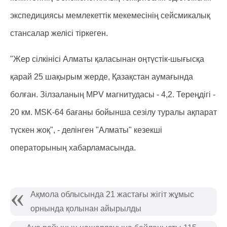
экспедициясы мемлекеттік мекемесінің сейсмикалық
стансалар желісі тіркеген.
"Жер сілкінісі Алматы қаласынан оңтүстік-шығысқа
қарай 25 шақырым жерде, Қазақстан аумағында
болған. Зілзаланың MPV магнитудасы - 4,2. Тереңдігі -
20 км. MSK-64 бағаны бойынша сезілу туралы ақпарат
түскен жоқ", - делінген "Алматы" кезекші
операторының хабарламасында.
Ақмола облысында 21 жастағы жігіт жұмыс
орнында қолынан айырылды