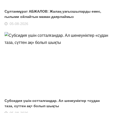
Сұлтанмұрат АБЖАЛОВ: Жалаң уағызшыларды емес,
ғылыми ойлайтын маман даярлаймыз
05-08-2026
Субсидия үшін сотталғандар. Ал шенеуніктер «судан
таза, сүттен ақ» болып шықты
05-08-2026