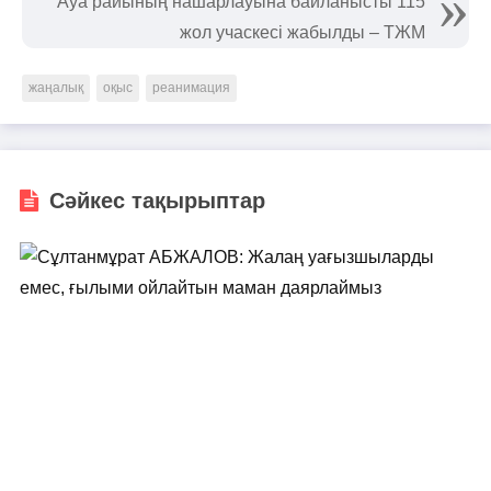
Ауа райының нашарлауына байланысты 115
жол учаскесі жабылды – ТЖМ
жаңалық
оқыс
реанимация
Сәйкес тақырыптар