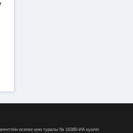
TikTok-та тікелей эфир
01-08-2026
жүргізген әйел айыппұл арқалады
Түркістан облысында үш тіс
31-07-2026
дәрігері МӘМС аясында 43 мың адамның
тісін "емдеген"
Руслан Берденов не үшін
30-07-2026
Respublica партиясынан кеткенін
түсіндірді
Жанысбек ӨТЕГЕН:
30-07-2026
Әділетті таңдағаныма ешқашан өкінген
емеспін
Күдікті қылмыстық іс,
29-07-2026
 агенттігін есепке қою туралы № 16380-ИА куәлігі