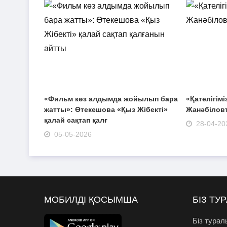
«Фильм көз алдымда жойылып бара
«Қателігімі
жатты»: Өтекешова «Қыз Жібекті»
Жанәбіловт
қалай сақтап қалғ
28-04-20
05-05-2026
МОБИЛДІ ҚОСЫМША
БІЗ ТУ
Біз турал