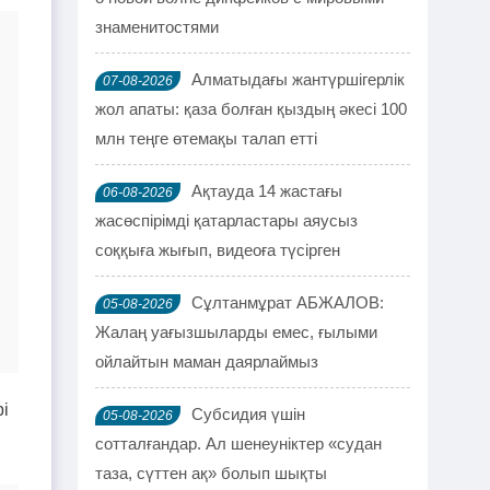
знаменитостями
Алматыдағы жантүршігерлік
07-08-2026
жол апаты: қаза болған қыздың әкесі 100
млн теңге өтемақы талап етті
Ақтауда 14 жастағы
06-08-2026
жасөспірімді қатарластары аяусыз
соққыға жығып, видеоға түсірген
Сұлтанмұрат АБЖАЛОВ:
05-08-2026
Жалаң уағызшыларды емес, ғылыми
ойлайтын маман даярлаймыз
і
Субсидия үшін
05-08-2026
сотталғандар. Ал шенеуніктер «судан
таза, сүттен ақ» болып шықты