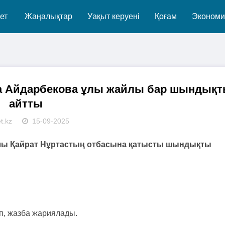
ет
Жаңалықтар
Уақыт керуені
Қоғам
Экономи
зира Айдарбекова ұлы жайлы бар шындық
айтты
t.kz
15-09-2025
лы Қайрат Нұртастың отбасына қатысты шындықты
ып, жазба жариялады.