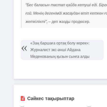
“Бес баласын тастап қайда кетуші еді. Бірге
ғой. Менің дегенімді жасаудан өтіп кеткен ғо
жеткілікті”, –
деп жазды продюсер.
«Заң баршаға ортақ болу керек»:
Журналист экс-әнші Айдана
Меденованың қызын сынға алды
Сәйкес тақырыптар