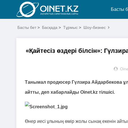
Басты б
Басты бет
>
Басқада
>
Тұрмыс
>
Шоу-бизнес
«Қайтесіз өздері білсін»: Гүл
Oine
Танымал продюсер Гүлзира Айдарбекова ұ
айтты, деп хабарлайды Oinet.kz тілшісі.
Өнер иесі ұлының өмір жолы сынақ екенін айт