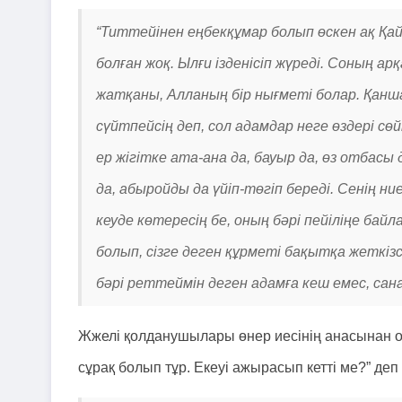
“Титтейінен еңбекқұмар болып өскен ақ Қа
болған жоқ. Ылғи ізденісіп жүреді. Соның 
жатқаны, Алланың бір нығметі болар. Қанш
сүйтпейсің деп, сол адамдар неге өздері с
ер жігітке ата-ана да, бауыр да, өз отбасы
да, абыройды да үйіп-төгіп береді. Сенің 
кеуде көтересің бе, оның бәрі пейіліңе бай
болып, сізге деген құрметі бақытқа жеткіз
бәрі реттеймін деген адамға кеш емес, сан
Жжелі қолданушылары өнер иесінің анасынан о
сұрақ болып тұр. Екеуі ажырасып кетті ме?” де