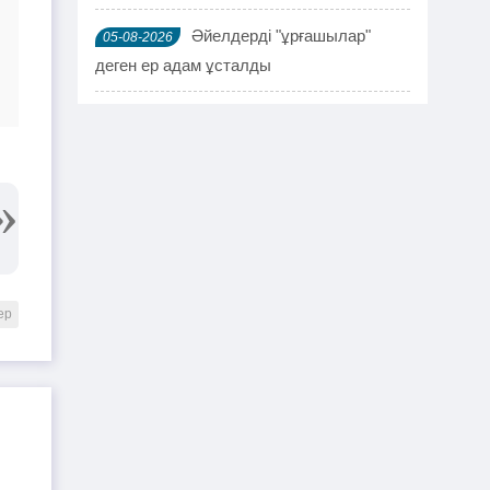
Әйелдерді "ұрғашылар"
05-08-2026
деген ер адам ұсталды
ҰҚК 114 адамды ұстады
04-08-2026
Шымкентте мефедронның ірі
03-08-2026
партиясы тәркіленді: ерлі-зайыпты
ұсталды
Шалқардың бұрынғы әкім
02-08-2026
ақталып шығу үшін алаяққа 4 миллион
ер
теңге берген
Қазақстандық азамат
01-08-2026
журналист Лұқпан Ахмедияровты жала
жапқаны үшін жауапқа тартуды талап
етті