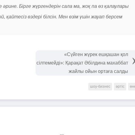
 әрине. Бірге жүргендерін сала ма, жоқ па өз қалаулары
й, қайтесіз өздері білсін. Мен өзім үшін жауап берсем
«Сүйген жүрек ешқашан қол
сілтемейді»: Қарақат Әбілдина махаббат
жайлы ойын ортаға салды
шоу-бизнес
әртіс
өн