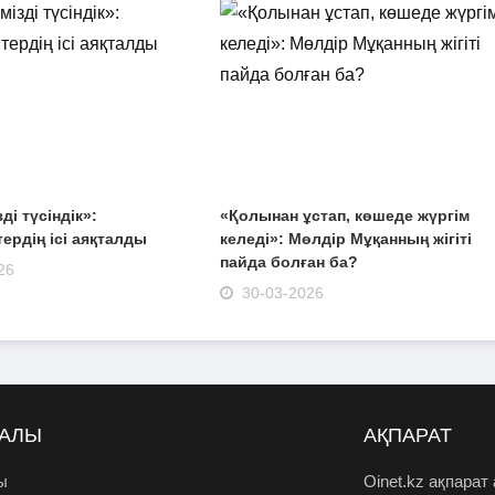
зді түсіндік»:
«Қолынан ұстап, көшеде жүргім
ердің ісі аяқталды
келеді»: Мөлдір Мұқанның жігіті
пайда болған ба?
26
30-03-2026
РАЛЫ
АҚПАРАТ
ы
Oinet.kz ақпарат