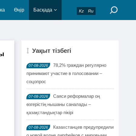
ка
Өңір
Басқада
Kz
Ru
Уақыт тізбегі
ты
78,2% граждан регулярно
07-08-2026
принимают участие в голосовании –
соцопрос
Саяси реформалар оң
07-08-2026
өзгерістің нышаны саналады –
қазақстандықтар пікірі
Казахстанцев предупредили
07-08-2026
о новой волне дипфейков с мировыми