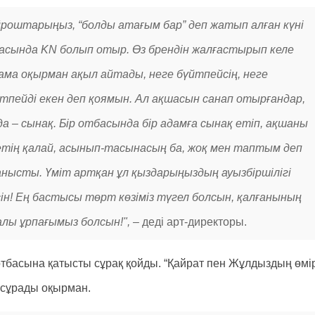
йроштарыңыз, “болды атағым бар” деп жатып алған күні
арқасында KN болып отыр. Өз брендін жалғастырып келе
ама оқырман ақыл айтады, неге бүйтпейсің, неге
өйтпейді екен деп қоямын. Ал ақшасын санап отырғандар,
 да – сынақ. Бір отбасында бір адамға сынақ етіп, ақшаны
ниетің қалай, асынып-тасынасың ба, жоқ мен таптым деп
ланысты. Үміт артқан ұл қыздарыңыздың ауызбіршілігі
сін! Ең бастысы төрт көзіміз түгел болсын, қалғанының
алы ұрпағымыз болсын!", –
деді арт-директоры.
тбасына қатысты сұрақ қойды. “Қайрат пен Жұлдыздың өмір
п сұрады оқырман.