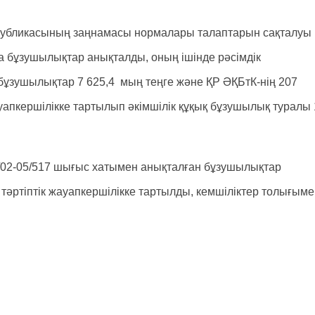
спубликасының заңнамасы нормалары талаптарын сақталуы
 бұзушылықтар анықталды, оның ішінде рәсімдік
бұзушылықтар 7 625,4 мың теңге және ҚР ӘҚБтК-нің 207
апкершілікке тартылып әкімшілік құқық бұзушылық туралы 
/02-05/517 шығыс хатымен анықталған бұзушылықтар
тәртіптік жауапкершілікке тартылды, кемшіліктер толығыме