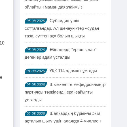
ойлайтын маман даярлаймыз
Субсидия үшін
05-08-2026
сотталғандар. Ал шенеуніктер «судан
таза, сүттен ақ» болып шықты
10
Әйелдерді "ұрғашылар"
05-08-2026
деген ер адам ұсталды
ҰҚК 114 адамды ұстады
04-08-2026
н
Шымкентте мефедронның ірі
03-08-2026
партиясы тәркіленді: ерлі-зайыпты
ұсталды
Шалқардың бұрынғы әкім
02-08-2026
ақталып шығу үшін алаяққа 4 миллион