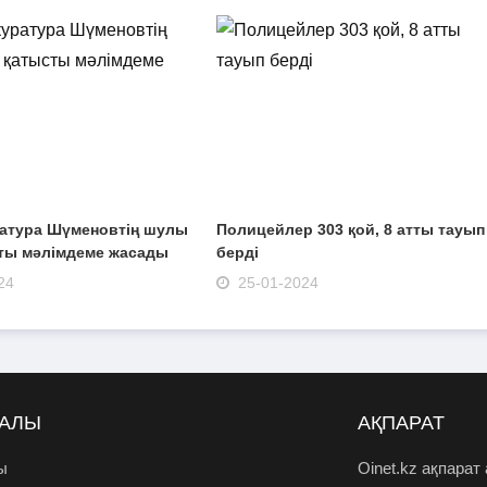
ратура Шүменовтің шулы
Полицейлер 303 қой, 8 атты тауып
сты мәлімдеме жасады
берді
24
25-01-2024
РАЛЫ
АҚПАРАТ
ы
Oinet.kz ақпарат