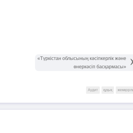
«Түркістан облысының кәсіпкерлік және
өнеркәсіп басқармасы»
Аудит
құқық
жемқорл