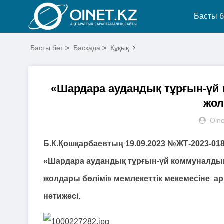
Басты б
Басты бет
>
Басқада
>
Құқық
«Шардара аудандық тұрғын-ү
жол
Oine
Б.К.Қошқарбаевтың 19.09.2023 №ЖТ-2023-018
«Шардара аудандық тұрғын-үй коммуналдық
жолдары бөлімі» мемлекеттік мекемесіне ар
нәтижесі.