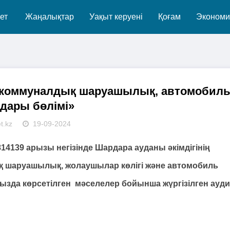
ет
Жаңалықтар
Уақыт керуені
Қоғам
Экономи
й коммуналдық шаруашылық, автомобил
дары бөлімі»
t.kz
19-09-2024
14139 арызы негізінде Шардара ауданы әкімдігінің
 шаруашылық, жолаушылар көлігі және автомобиль
ызда көрсетілген мәселелер бойынша жүргізілген ауди