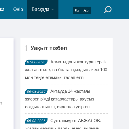
ка
Өңір
Басқада
Kz
Ru
Уақыт тізбегі
ь
Алматыдағы жантүршігерлік
07-08-2026
жол апаты: қаза болған қыздың әкесі 100
млн теңге өтемақы талап етті
Ақтауда 14 жастағы
06-08-2026
жасөспірімді қатарластары аяусыз
т
соққыға жығып, видеоға түсірген
Сұлтанмұрат АБЖАЛОВ:
05-08-2026
Жалаң уағызшыларды емес, ғылыми