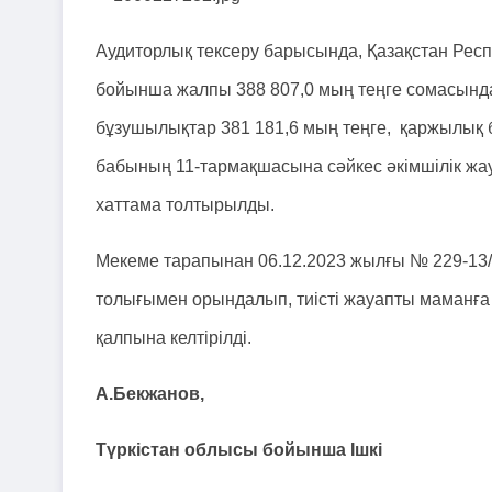
Аудиторлық тексеру барысында, Қазақстан Ре
бойынша жалпы 388 807,0 мың теңге сомасында
бұзушылықтар 381 181,6 мың теңге, қаржылық 
бабының 11-тармақшасына сәйкес әкімшілік жау
хаттама толтырылды.
Мекеме тарапынан 06.12.2023 жылғы № 229-13
толығымен орындалып, тиісті жауапты маманға 
қалпына келтірілді.
А.Бекжанов,
Түркістан облысы бойынша Ішкі