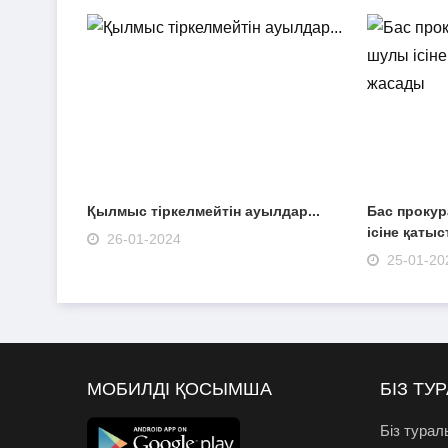
Қылмыс тіркелмейтін ауылдар...
Бас проку
ісіне қаты
26-01-2024
25-01-20
МОБИЛДІ ҚОСЫМША
БІЗ ТУ
Біз турал