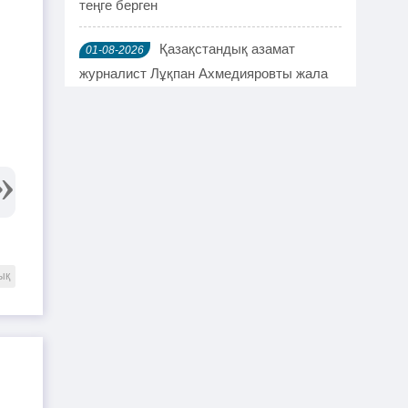
теңге берген
Қазақстандық азамат
01-08-2026
журналист Лұқпан Ахмедияровты жала
жапқаны үшін жауапқа тартуды талап
етті
TikTok-та тікелей эфир
01-08-2026
жүргізген әйел айыппұл арқалады
Түркістан облысында үш тіс
31-07-2026
дәрігері МӘМС аясында 43 мың адамның
ық
тісін "емдеген"
Руслан Берденов не үшін
30-07-2026
Respublica партиясынан кеткенін
түсіндірді