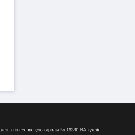
Жанысбек ӨТЕГЕН:
30-07-2026
Әділетті таңдағаныма ешқашан өкінген
емеспін
Күдікті қылмыстық іс,
29-07-2026
күмәнді пара. Шымкентте тағы бір
полковник сотталды
"Атамекеннің" экс-басшысы
28-07-2026
Абылай Мырзахметов бостандыққа
шықты
Премьер-министр Алматы
28-07-2026
облысының әкімін сынап тастады
Нұрай Серікбайды өлтірген
28-07-2026
күдікті сотта қыздың өзі бірінші пышақ
 агенттігін есепке қою туралы № 16380-ИА куәлігі