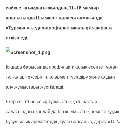
сәйкес, ағымдағы жылдың 11–16 мамыр
аралығында Шымкент қаласы аумағында
«Тұрмыс» жедел-профилактикалық іс-шарасы
өткізіледі.
Іс-шара барысында профилактикалық есепте тұрған
тұлғалар тексеріліп, олармен түсіндіру және алдын
алу жұмыстары жүргізіледі.
Егер сіз отбасылық-тұрмыстық қатынастар
саласындағы қандай да бір қылмыстық немесе құқық
бұзушылық әрекеттердің куәсі болсаңыз, дереу «102»