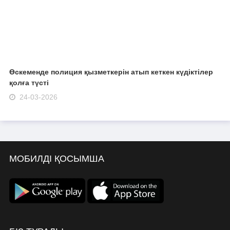
Өскеменде полиция қызметкерін атып кеткен күдіктілер
қолға түсті
24-03-2026
МОБИЛДІ ҚОСЫМША