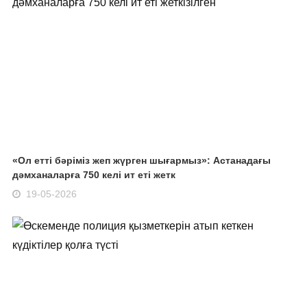
«Ол етті бәріміз жеп жүрген шығармыз»: Астанадағы
дәмханаларға 750 келі ит еті жетк
19-05-2026