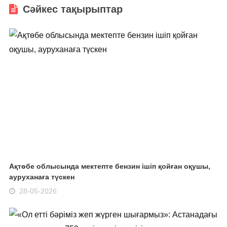
Сәйкес тақырыптар
Ақтөбе облысында мектепте бензин ішіп қойған оқушы,
ауруханаға түскен
28-05-2026