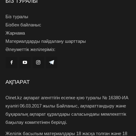
БІЗ ТУРАЛЫ
Біз туралы
Бізбен байланыс
Жарнама
Материалдарды пайдалану шарттары
Әлеуметтік желілеріміз:
АҚПАРАТ
Oinet.kz ақпарат агенттігін есепке қою туралы № 16380-ИА
куәлігі 06.03.2017 жылы Байланыс, ақпараттандыру және
бұқаралық ақпарат құралдары саласындағы мемлекеттік
бақылау комитетінен берілді.
Желілік басылым материалдары 18 жасқа толған және 18