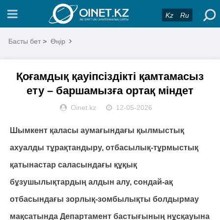
Kz
Ru
Басты бет
>
Өңір
Қоғамдық қауіпсіздікті қамтамасыз
ету – баршамызға ортақ міндет
Oinet.kz
12-05-2026
Шымкент қаласы аумағындағы қылмыстық
ахуалды тұрақтандыру, отбасылық-тұрмыстық
қатынастар саласындағы құқық
бұзушылықтардың алдын алу, сондай-ақ
отбасындағы зорлық-зомбылықты болдырмау
мақсатында Департамент бастығының нұсқауына