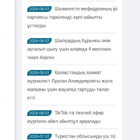
Шымкентте мефедронның ірі
2026-08-03
партиясы тәркіленді: ерлі-зайыпты
ұсталды
Шалқардың бұрынғы әкім
2026-08-02
ақталып шығу үшін алаяққа 4 миллион
теңге берген
Қазақстандық азамат
2026-08-01
журналист Лұқпан Ахмедияровты жала
жапқаны үшін жауапқа тартуды талап
етті
TikTok-та тікелей эфир
2026-08-01
жүргізген әйел айыппұл арқалады
Түркістан облысында үш тіс
2026-07-31