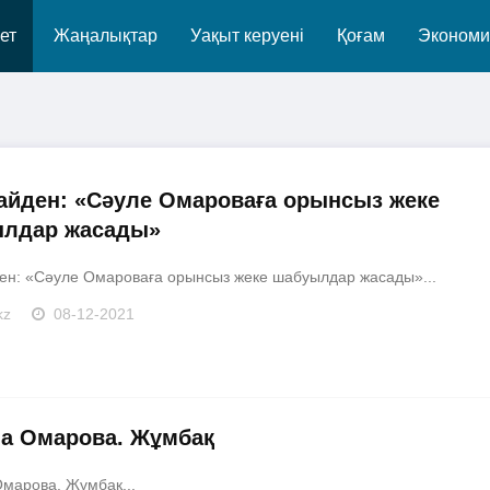
ет
Жаңалықтар
Уақыт керуені
Қоғам
Экономи
айден: «Сәуле Омароваға орынсыз жеке
лдар жасады»
ен: «Сәуле Омароваға орынсыз жеке шабуылдар жасады»...
kz
08-12-2021
а Омарова. Жұмбақ
марова. Жұмбақ...