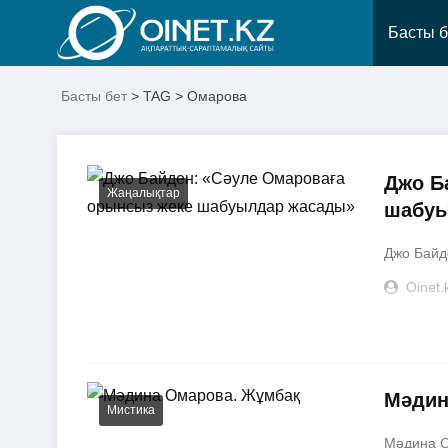
Басты б
Басты бет
> TAG > Омарова
Джо Б
Жаңалықтар
шабуы
Джо Байд
Oinet.
Мәдин
Мистика
Мәдина О