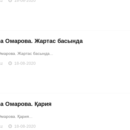
kz
18-08-2020
а Омарова. Жартас басында
марова. Жартас басында...
kz
18-08-2020
а Омарова. Қария
марова. Қария...
kz
18-08-2020