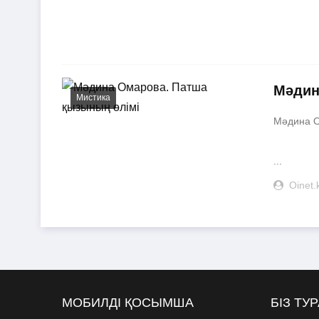
Мәдин
Мистика
Мәдина О
...
Oinet.
МОБИЛДІ ҚОСЫМША
БІЗ ТУ