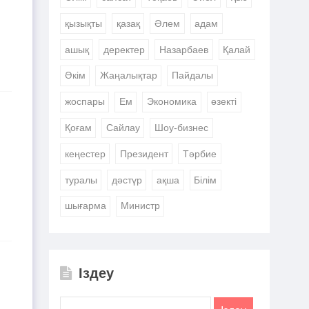
қызықты
қазақ
Әлем
адам
ашық
деректер
Назарбаев
Қалай
Әкім
Жаңалықтар
Пайдалы
жоспары
Ем
Экономика
өзекті
Қоғам
Сайлау
Шоу-бизнес
кеңестер
Президент
Тәрбие
туралы
дәстүр
ақша
Білім
шығарма
Министр
Іздеу