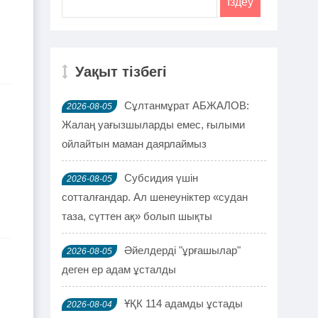
Уақыт тізбегі
Сұлтанмұрат АБЖАЛОВ:
2026-08-05
Жалаң уағызшыларды емес, ғылыми
ойлайтын маман даярлаймыз
Субсидия үшін
2026-08-05
сотталғандар. Ал шенеуніктер «судан
таза, сүттен ақ» болып шықты
Әйелдерді "ұрғашылар"
2026-08-05
деген ер адам ұсталды
ҰҚК 114 адамды ұстады
2026-08-04