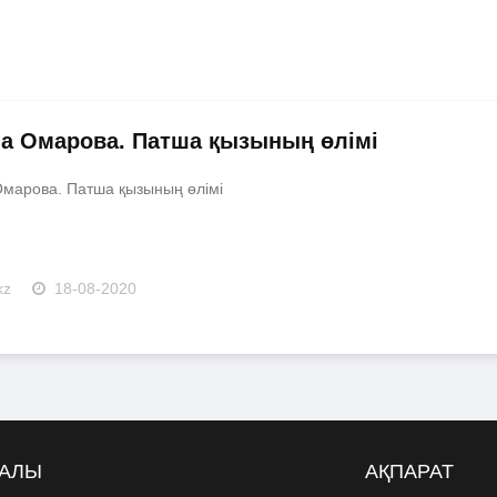
а Омарова. Патша қызының өлімі
марова. Патша қызының өлімі
kz
18-08-2020
РАЛЫ
АҚПАРАТ