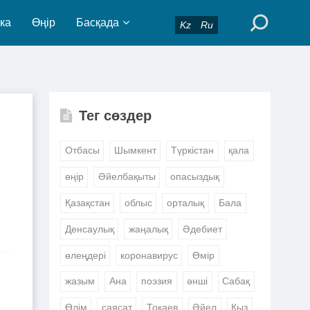
ка
Өңір
Басқада
Kz
Ru
Тег сөздер
Отбасы
Шымкент
Түркістан
қала
өңір
Әйелбақыты
опасыздық
Қазақстан
облыс
орталық
Бала
Денсаулық
жаңалық
Әдебиет
өлеңдері
коронавирус
Өмір
жазым
Ана
поэзия
әнші
Сабақ
Өлім
саясат
Тоқаев
Әйел
Қыз