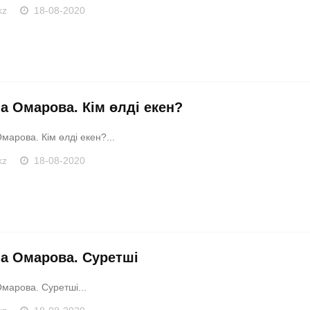
kz
18-08-2020
а Омарова. Кім өлді екен?
арова. Кім өлді екен?...
kz
18-08-2020
а Омарова. Суретші
марова. Суретші...