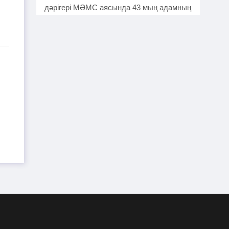
дәрігері МӘМС аясында 43 мың адамның
тісін "емдеген"
Руслан Берденов не үшін
2026-07-30
Respublica партиясынан кеткенін
түсіндірді
Жанысбек ӨТЕГЕН:
2026-07-30
Әділетті таңдағаныма ешқашан өкінген
емеспін
Күдікті қылмыстық іс,
2026-07-29
күмәнді пара. Шымкентте тағы бір
полковник сотталды
"Атамекеннің" экс-басшысы
2026-07-28
Абылай Мырзахметов бостандыққа