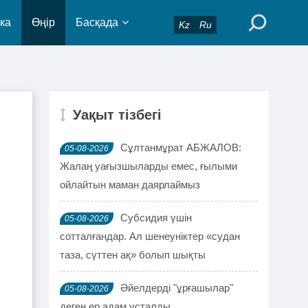
ка
Өңір
Басқада
Kz
Ru
Уақыт тізбегі
Сұлтанмұрат АБЖАЛОВ:
05-08-2026
Жалаң уағызшыларды емес, ғылыми
ойлайтын маман даярлаймыз
Субсидия үшін
05-08-2026
сотталғандар. Ал шенеуніктер «судан
таза, сүттен ақ» болып шықты
Әйелдерді "ұрғашылар"
05-08-2026
деген ер адам ұсталды