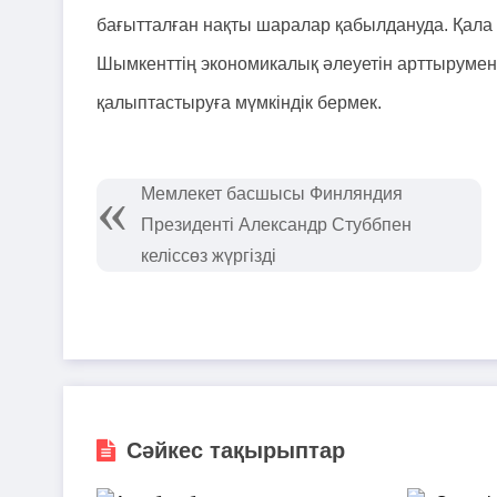
бағытталған нақты шаралар қабылдануда. Қала ә
Шымкенттің экономикалық әлеуетін арттырумен 
қалыптастыруға мүмкіндік бермек.
Мемлекет басшысы Финляндия
Президенті Александр Стуббпен
келіссөз жүргізді
Сәйкес тақырыптар