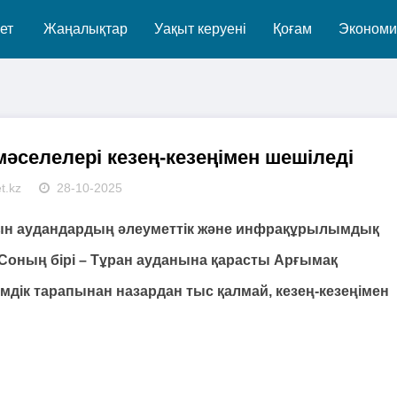
ет
Жаңалықтар
Уақыт керуені
Қоғам
Экономи
селелері кезең-кезеңімен шешіледі
t.kz
28-10-2025
н аудандардың әлеуметтік және инфрақұрылымдық
Соның бірі – Тұран ауданына қарасты Арғымақ
мдік тарапынан назардан тыс қалмай, кезең-кезеңімен