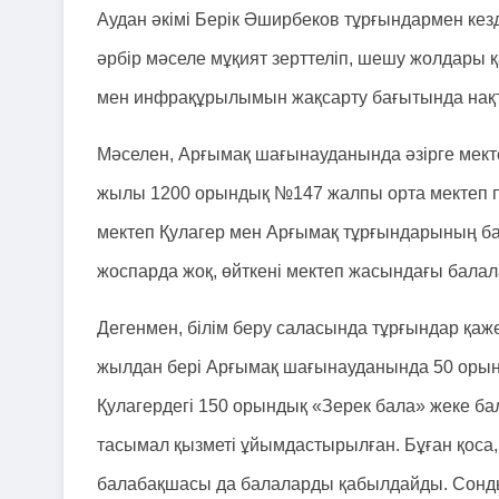
Аудан әкімі Берік Әширбеков тұрғындармен кезд
әрбір мәселе мұқият зерттеліп, шешу жолдары 
мен инфрақұрылымын жақсарту бағытында нақты
Мәселен, Арғымақ шағынауданында әзірге мек
жылы 1200 орындық №147 жалпы орта мектеп пай
мектеп Қулагер мен Арғымақ тұрғындарының ба
жоспарда жоқ, өйткені мектеп жасындағы балала
Дегенмен, білім беру саласында тұрғындар қаже
жылдан бері Арғымақ шағынауданында 50 орын
Қулагердегі 150 орындық «Зерек бала» жеке 
тасымал қызметі ұйымдастырылған. Бұған қос
балабақшасы да балаларды қабылдайды. Сондық