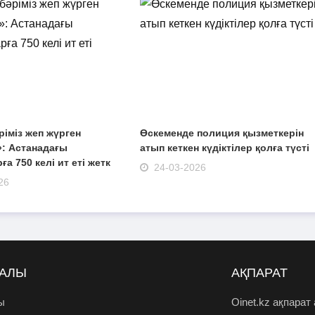
ріміз жеп жүрген
Өскеменде полиция қызметкерін
: Астанадағы
атып кеткен күдіктілер қолға түсті
а 750 келі ит еті жетк
24-03-2026
26
РАЛЫ
АҚПАРАТ
ы
Oinet.kz ақпарат