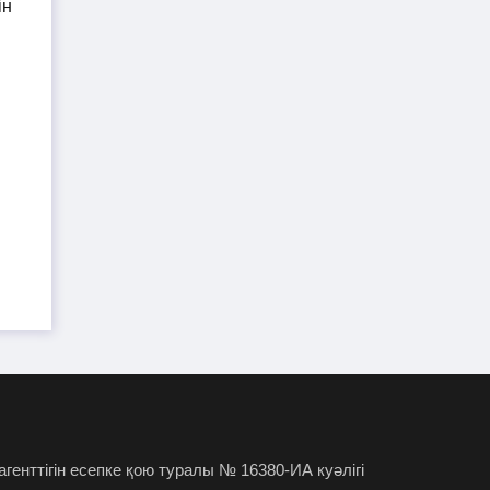
Кремль Тоқаевтың
26-07-2026
Украинадағы қақтығысты тоқтату
ұсынысына жауап берді
Тоқаев Ресей мен Украина
26-07-2026
арасындағы қақтығысты уақытша
тоқтатуды ұсынды
Тоқаев Омбыға барды
25-07-2026
Түркістан облысында 2
24-07-2026
жасар бала әжетханаға құлап, қайтыс
болды
Ұлттық банк төрағасының
24-07-2026
орынбасары 64 875 теңге айыппұл
 агенттігін есепке қою туралы № 16380-ИА куәлігі
арқалады