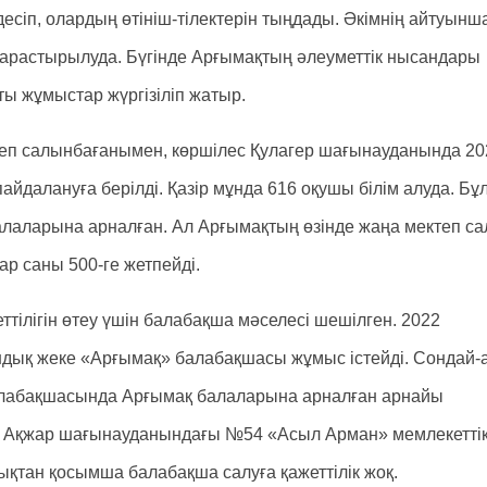
есіп, олардың өтініш-тілектерін тыңдады. Әкімнің айтуынш
қарастырылуда. Бүгінде Арғымақтың әлеуметтік нысандары
 жұмыстар жүргізіліп жатыр.
теп салынбағанымен, көршілес Қулагер шағынауданында 20
далануға берілді. Қазір мұнда 616 оқушы білім алуда. Бұ
лаларына арналған. Ал Арғымақтың өзінде жаңа мектеп са
р саны 500-ге жетпейді.
ттілігін өтеу үшін балабақша мәселесі шешілген. 2022
дық жеке «Арғымақ» балабақшасы жұмыс істейді. Сондай-а
балабақшасында Арғымақ балаларына арналған арнайы
а, Ақжар шағынауданындағы №54 «Асыл Арман» мемлекетті
тан қосымша балабақша салуға қажеттілік жоқ.