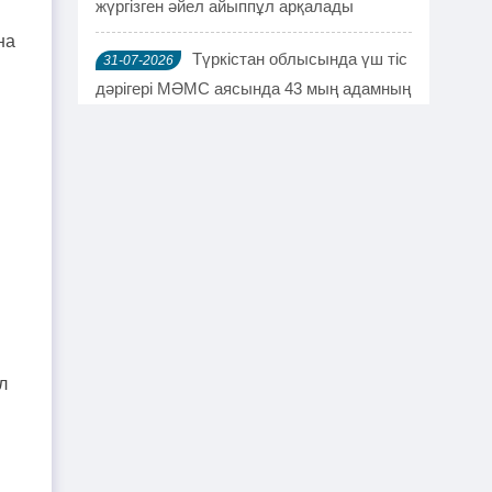
жүргізген әйел айыппұл арқалады
на
Түркістан облысында үш тіс
31-07-2026
дәрігері МӘМС аясында 43 мың адамның
тісін "емдеген"
Руслан Берденов не үшін
30-07-2026
Respublica партиясынан кеткенін
түсіндірді
Жанысбек ӨТЕГЕН:
30-07-2026
Әділетті таңдағаныма ешқашан өкінген
емеспін
л
Күдікті қылмыстық іс,
29-07-2026
күмәнді пара. Шымкентте тағы бір
полковник сотталды