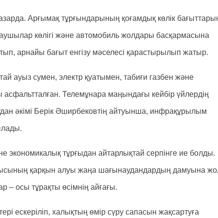
назарда. Арғымақ тұрғындарының қоғамдық көлік бағыттары
ушылар көлігі және автомобиль жолдары басқармасына
ып, арнайы бағыт енгізу мәселесі қарастырылып жатыр.
қтай ауыз сумен, электр қуатымен, табиғи газбен және
 асфальтталған. Телемұнара маңындағы кейбір үйлердің
удан әкімі Берік Әширбековтің айтуынша, инфрақұрылым
ылады.
е экономикалық тұрғыдан айтарлықтай серпінге ие болды.
рылысының қарқын алуы жаңа шағынаудандардың дамуына жо
 – осы тұрақты өсімнің айғағы.
рі ескеріліп, халықтың өмір сүру сапасын жақсартуға