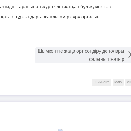
кімдігі тарапынан жүргізіліп жатқан бұл жұмыстар
қатар, тұрғындарға жайлы өмір сүру ортасын
Шымкентте жаңа өрт сөндіру деполары
салынып жатыр
Шымкент
қала
өң