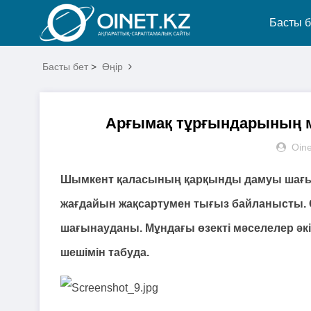
Басты б
Басты бет
>
Өңір
Арғымақ тұрғындарының мә
Oine
Шымкент қаласының қарқынды дамуы шағы
жағдайын жақсартумен тығыз байланысты. 
шағынауданы. Мұндағы өзекті мәселелер әкі
шешімін табуда.