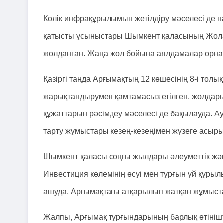
Көлік инфрақұрылымын жетілдіру мәселесі де 
қатысты ұсыныстары Шымкент қаласының Жола
жолданған. Жаңа жол бойына аялдамалар орнат
Қазіргі таңда Арғымақтың 12 көшесінің 8-і толы
жарықтандырумен қамтамасыз етілген, жолдары
құжаттарын рәсімдеу мәселесі де бақылауда. А
тарту жұмыстары кезең-кезеңімен жүзеге асыр
Шымкент қаласы соңғы жылдары әлеуметтік жән
Инвестиция көлемінің өсуі мен тұрғын үй құ
ашуда. Арғымақтағы атқарылып жатқан жұмыстар
Жалпы, Арғымақ тұрғындарының барлық өтініште