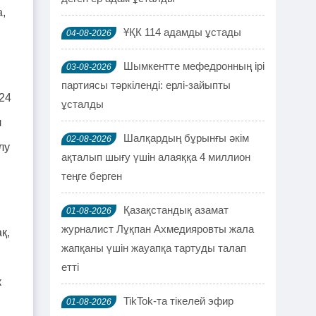
а,
ҰҚК 114 адамды ұстады
04-08-2026
Шымкентте мефедронның ірі
03-08-2026
партиясы тәркіленді: ерлі-зайыпты
24
ұсталды
л
Шалқардың бұрынғы әкім
02-08-2026
лу
ақталып шығу үшін алаяққа 4 миллион
теңге берген
Қазақстандық азамат
01-08-2026
журналист Лұқпан Ахмедияровты жала
қ,
жапқаны үшін жауапқа тартуды талап
етті
к
TikTok-та тікелей эфир
01-08-2026