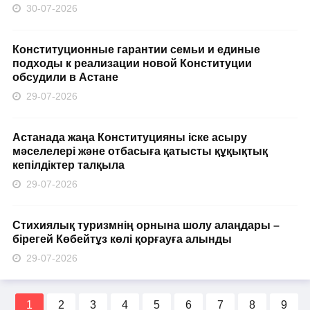
30-07-2026
Конституционные гарантии семьи и единые
подходы к реализации новой Конституции
обсудили в Астане
29-07-2026
Астанада жаңа Конституцияны іске асыру
мәселелері және отбасыға қатысты құқықтық
кепілдіктер талқыла
29-07-2026
Стихиялық туризмнің орнына шолу алаңдары –
бірегей Көбейтұз көлі қорғауға алынды
29-07-2026
1
2
3
4
5
6
7
8
9