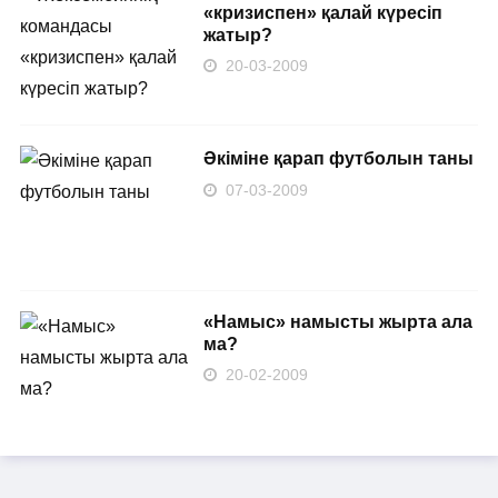
«кризиспен» қалай күресіп
жатыр?
20-03-2009
Әкіміне қарап футболын таны
07-03-2009
«Намыс» намысты жырта ала
ма?
20-02-2009