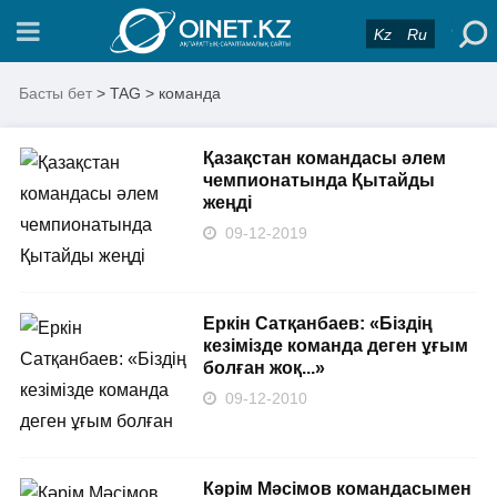
Kz
Ru
Басты бет
> TAG > команда
Қазақстан командасы әлем
чемпионатында Қытайды
жеңді
09-12-2019
Еркін Сатқанбаев: «Біздің
кезімізде команда деген ұғым
болған жоқ...»
09-12-2010
Кәрім Мәсімов командасымен