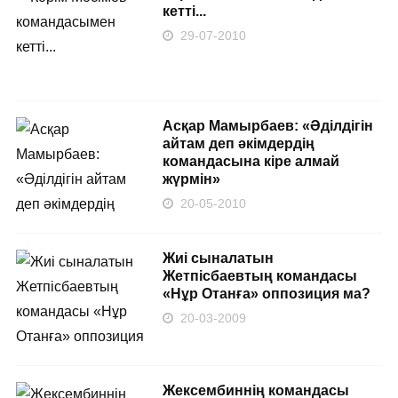
кетті...
29-07-2010
Асқар Мамырбаев: «Әділдігін
айтам деп әкімдердің
командасына кіре алмай
жүрмін»
20-05-2010
Жиі сыналатын
Жетпісбаевтың командасы
«Нұр Отанға» оппозиция ма?
20-03-2009
Жексембиннің командасы