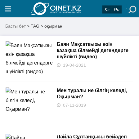
Kz
Ru
Басты бет
> TAG > оқырман
Баян Мақсатқызы өзін
қазақша білмейді дегендерге
шүйлікті (видео)
19-04-2021
Мен туралы не білгің келеді,
Оқырман?
07-11-2019
Ләйла Сұлтанқызы бейәдеп