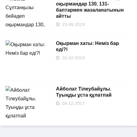
оқырмандар 130, 131-
баптармен жазаланатынын
айтты
23-08-2019
Оқырман хаты: Неміз бар
еді?!
26-02-2019
Айболат Тілеубайұлы.
Туыңды ұста құлатпай
04-12-2017