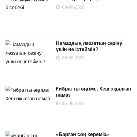
09-09-2020
Намаздың ләззатын cезіну
үшін не істеймін?
09-09-2020
Ғибратты әңгіме: Кеш оқылған
намаз
15-08-2020
«Барған соң көреміз»