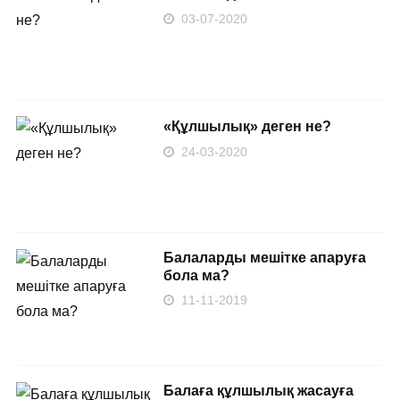
03-07-2020
«Құлшылық» деген не?
24-03-2020
Балаларды мешітке апаруға
бола ма?
11-11-2019
Балаға құлшылық жасауға