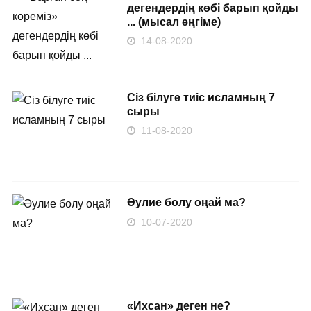
дегендердің көбі барып қойды
... (мысал әңгіме)
14-08-2020
Сіз білуге тиіс исламның 7
сыры
11-08-2020
Əулие болу оңай ма?
10-07-2020
«Ихсан» деген не?