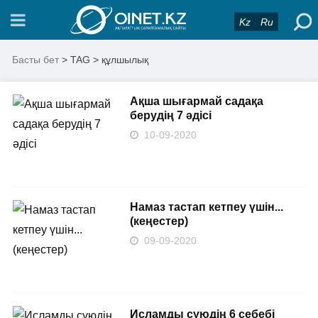
Kz
Ru
Басты бет
> TAG > құлшылық
Ақша шығармай садақа
берудің 7 әдісі
10-09-2020
Намаз тастап кетпеу үшін...
(кеңестер)
09-09-2020
Исламды сүюдің 6 себебі