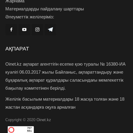
Жарнама
Материалдарды пайдалану шарттары
Әлеуметтік желілеріміз:
АҚПАРАТ
Oinet.kz ақпарат агенттігін есепке қою туралы № 16380-ИА
куәлігі 06.03.2017 жылы Байланыс, ақпараттандыру және
бұқаралық ақпарат құралдары саласындағы мемлекеттік
бақылау комитетінен берілді.
Желілік басылым материалдары 18 жасқа толған және 18
жастан асқандарға оқуға арналған
Copyright © 2020
Oinet.kz