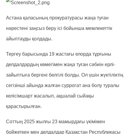
Астана қаласының прокуратурасы жаңа туған
нәрестені заңсыз беру ісі бойынша мемлекеттік
айыптауды қолдады.
Тергеу барысында 19 жастағы елорда тұрғыны
делдалдардың көмегімен жаңа туған сәбиін ерлі-
зайыптыға бергені белгілі болды. Ол үшін жүктіліктің
сегізінші айында жалған суррогат ана болу туралы
келісімшарт жасалып, ақшалай сыйақы
қарастырылған.
Соттың 2025 жылғы 23 мамырдағы үкімімен
бойжеткен мен делдалдар Қазақстан Республикасы