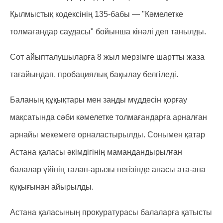
Қылмыстық кодексінің 135-бабы — "Кәмелетке
толмағандар саудасы" бойынша кінәлі деп танылды.
Сот айыпталушыларға 8 жыл мерзімге шартты жаза
тағайындап, пробациялық бақылау белгіледі.
Баланың құқықтары мен заңды мүддесін қорғау
мақсатында сәби кәмелетке толмағандарға арналған
арнайы мекемеге орналастырылды. Сонымен қатар
Астана қаласы әкімдігінің мамандандырылған
балалар үйінің талап-арызы негізінде анасы ата-ана
құқығынан айырылды.
Астана қаласының прокуратурасы балаларға қатысты