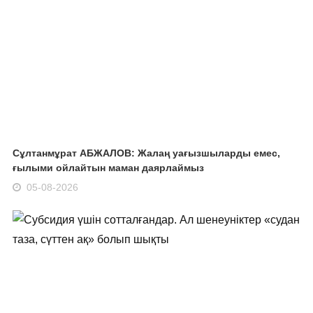
Сұлтанмұрат АБЖАЛОВ: Жалаң уағызшыларды емес,
ғылыми ойлайтын маман даярлаймыз
05-08-2026