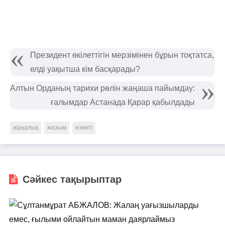
Президент өкілеттігін мерзімінен бұрын тоқтатса,
елді уақытша кім басқарады?
Алтын Орданың тарихи рөлін жаңаша пайымдау:
ғалымдар Астанада Қарар қабылдады
жаңалық
жазым
өзекті
Сәйкес тақырыптар