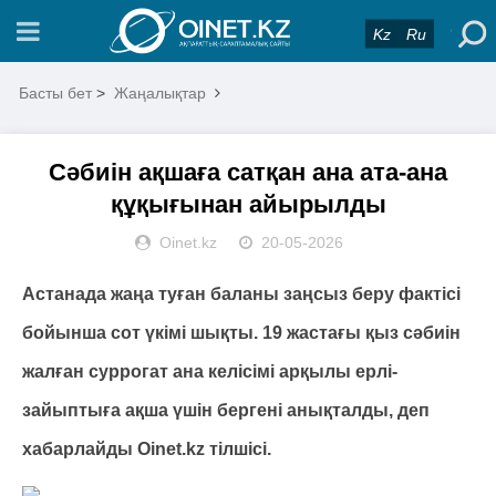
Kz
Ru
Басты бет
>
Жаңалықтар
Сәбиін ақшаға сатқан ана ата-ана
құқығынан айырылды
Oinet.kz
20-05-2026
Астанада жаңа туған баланы заңсыз беру фактісі
бойынша сот үкімі шықты. 19 жастағы қыз сәбиін
жалған суррогат ана келісімі арқылы ерлі-
зайыптыға ақша үшін бергені анықталды, деп
хабарлайды Oinet.kz тілшісі.